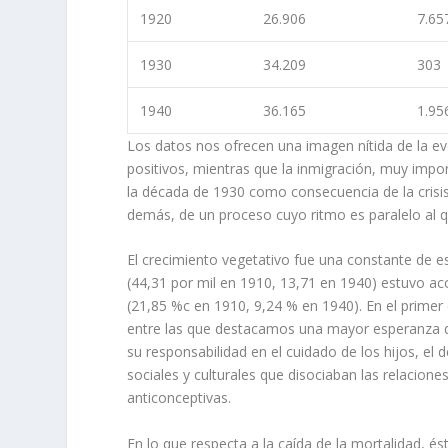
1920
26.906
7.65
1930
34.209
303
1940
36.165
1.95
Los datos nos ofrecen una imagen ní­tida de la ev
positivos, mientras que la inmigra­ción, muy impo
la década de 1930 como consecuencia de la crisis 
demás, de un proceso cuyo ritmo es paralelo al q
El crecimiento vegetativo fue una constante de es
(44,31 por mil en 1910, 13,71 en 1940) estuvo a
(21,85 %c en 1910, 9,24 % en 1940). En el primer
entre las que destacamos una mayor esperanza de
su responsabilidad en el cuidado de los hijos, el d
sociales y culturales que disociaban las relacion
anticonceptivas.
En lo que respecta a la caí­da de la mortalidad, é