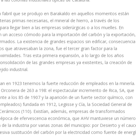
n fabril que se produjo en Barakaldo en aquellos momentos están
erias primas necesarias, el mineral de hierro, a través de los
ara llegar bien a las empresas siderúrgicas o a los muelles. En
n un acceso cómodo para la importación del carbón y la exportación,
rmados. La existencia de grandes espacios sin edificar, consecuencia
­os que atravesaban la zona, fue el tercer gran factor para la
oximi­dades. Tras esta primera expansión, a lo largo de los años
consolidación de las grandes empresas ya existentes, la creación de
jido industrial.
n en 1923 tenernos la fuerte reducción de empleados en la minerí­a.
Orconera de 263 a 198: el espectacular incremento de Rica, SA, que
te a los 85 de 1907 y la aparición de un fuerte sector quí­mico, con
pleados) fundada en 1912, Legiisse y Cí­a, la Sociedad General de
 Cerámicos (110). Existí­an, además, empresas de transformados
a época de efervescencia económica, que AHV mantuviese un número
 de la industria por varias zonas del municipio: por Desierto y el cauc
siva sustitución del carbón por la electricidad como fuente de energí