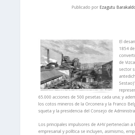
Publicado por
Ezagutu Barakald
El desar
1854 de
converti
de Vizca
sec­tor 
ante­dic
Sestao)’
represe
65.000 acciones de 500 pesetas cada una; y ademá
los cotos mineros de la Orconera y la Franco Belg
squeta y la presidencia del Consejo de Administr
Los principales impulsores de AHV pertenecí­an a l
empresarial y polí­tica se incluyen, asimis­mo, em