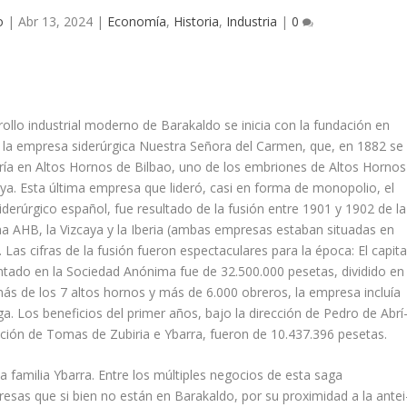
o
|
Abr 13, 2024
|
Economía
,
Historia
,
Industria
|
0
rollo industrial moderno de Barakaldo se inicia con la fundación en
 la empresa siderúrgica Nuestra Señora del Carmen, que, en 1882 se
rí­a en Altos Hornos de Bilbao, uno de los embriones de Altos Hornos
ya. Esta última empresa que lideró, casi en forma de monopolio, el
siderúrgico español, fue resultado de la fusión entre 1901 y 1902 de la
ha AHB, la Vizcaya y la Iberia (ambas empresas estaban situadas en
. Las cifras de la fusión fueron espectaculares para la época: El capita
ntado en la Sociedad Anónima fue de 32.500.000 pesetas, dividido en
s de los 7 altos hornos y más de 6.000 obreros, la empresa incluí­a
a. Los beneficios del primer años, bajo la dirección de Pedro de Abrí
ación de Tomas de Zubiria e Ybarra, fueron de 10.437.396 pesetas.
a familia Ybarra. Entre los múltiples negocios de esta saga
presas que si bien no están en Barakaldo, por su proximidad a la antei