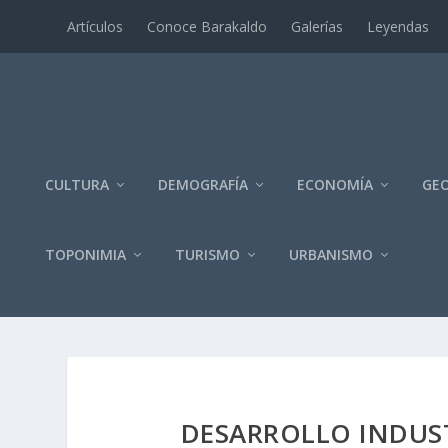
Artí­culos
Conoce Barakaldo
Galerí­as
Leyendas
CULTURA
DEMOGRAFÍA
ECONOMÍA
GEO
TOPONIMIA
TURISMO
URBANISMO
DESARROLLO INDUS