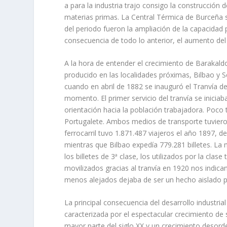
a para la industria trajo consigo la construcción d
materias primas. La Central Térmica de Burceña s
del periodo fueron la ampliación de la capacidad
consecuencia de todo lo anterior, el aumento del
A la hora de entender el crecimiento de Barakald
producido en las localidades próximas, Bilbao y 
cuando en abril de 1882 se inauguró el Tranví­a de
momento. El primer servicio del tranví­a se inicia
orientación hacia la población trabajadora. Poco 
Portugalete. Ambos medios de trans­porte tuvieron
ferrocarril tuvo 1.871.487 viajeros el año 1897, d
mientras que Bilbao expedí­a 779.281 billetes. L
los billetes de 3ª clase, los utilizados por la clas
movilizados gracias al tran­ví­a en 1920 nos indi
menos alejados dejaba de ser un hecho aislado pa
La principal consecuencia del desarrollo industria
caracterizada por el espectacular cre­cimiento de 
mayor parte del siglo XX y un crecimiento desor