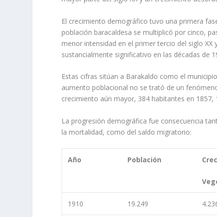
El crecimiento demográfico tuvo una primera fase 
población baracaldesa se multipli­có por cinco, p
menor intensidad en el primer tercio del siglo X
sustancialmente significativo en las déca­das de 
Estas cifras sitúan a Barakaldo como el municipio 
aumento poblacional no se trató de un fenómeno
crecimiento aún mayor, 384 habitantes en 1857, 
La progresión demográfica fue consecuencia tanto 
la mortalidad, como del saldo migra­torio:
Año
Población
Cre
Veg
1910
19.249
4.23