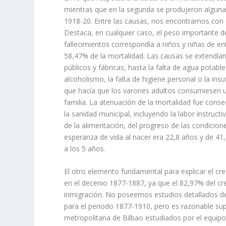
mientras que en la segunda se produje­ron alguna
1918-20. Entre las causas, nos encontramos con e
Destaca, en cualquier caso, el peso importan­te de
falleci­mientos correspondí­a a niños y niñas de 
58,47% de la mortalidad. Las causas se extendí­­a
públicos y fábricas, hasta la falta de agua potabl
alcoholismo, la falta de higiene personal o la ins
que hací­a que los varones adultos consumiesen un
familia. La atenuación de la mortalidad fue conse
la sanidad municipal, incluyendo la labor instructi
de la alimentación, del progreso de las condicion
esperanza de vida al nacer era 22,8 años y de 41
a los 5 años.
El otro elemento fundamental para explicar el cr
en el decenio 1877-1887, ya que el 82,97% del cr
inmigración. No poseemos estudios detallados de l
para el periodo 1877-1910, pero es razonable su
metropolitana de Bilbao estudiados por el equipo