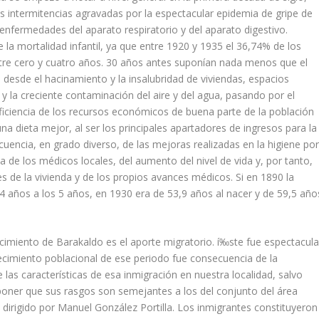
s intermitencias agravadas por la espectacular epidemia de gripe de
nfermedades del aparato res­piratorio y del aparato digestivo.
 la mortalidad infantil, ya que entre 1920 y 1935 el 36,74% de los
entre cero y cuatro años. 30 años antes suponí­an nada menos que el
n desde el hacinamiento y la insalubridad de viviendas, espacios
e y la creciente contaminación del aire y del agua, pasando por el
ufi­ciencia de los recursos económicos de buena parte de la población
a dieta mejor, al ser los principales apartadores de ingresos para la
cuencia, en grado diverso, de las mejoras realizadas en la higiene po
va de los médicos locales, del aumento del nivel de vida y, por tanto,
es de la vivienda y de los propios avances médicos. Si en 1890 la
,4 años a los 5 años, en 1930 era de 53,9 años al nacer y de 59,5 año
ecimiento de Barakaldo es el aporte migratorio. í‰ste fue espectacula
ecimiento poblacional de ese periodo fue consecuencia de la
as caracterí­sticas de esa inmigración en nuestra localidad, salvo
poner que sus rasgos son semejantes a los del conjunto del área
 dirigido por Manuel González Portilla. Los inmigrantes constituyeron