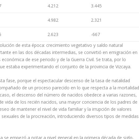
7
4.212
3.445
4.982
2.321
6
2.623
-667
olución de esta época: crecimiento vegetativo y saldo natural
rtante en las dos décadas intermedias, se convirtió en emi­gración en
económica de ese periodo y de la Guerra Civil. Se trata, por lo
ue estaba experimentando el conjunto de la provincia de Vizcaya.
ta fase, porque el especta­cular descenso de la tasa de natalidad
compañado de un proceso parecido en lo que respecta a la mortalida
 caso, el descenso del núme­ro de nacidos obedece a varias razones,
 vida de los recién nacidos, una mayor conciencia de los padres de
eseo de mantener el nivel de vida familiar y la irrupción de valores
es sexuales de la procreación, introduciendo diversos tipos de medidas
sta se empezó a notar a nivel general en la primera década de siglo,