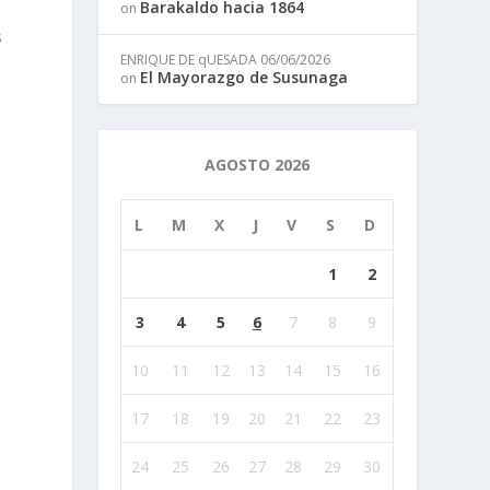
Barakaldo hacia 1864
on
s
ENRIQUE DE qUESADA
06/06/2026
El Mayorazgo de Susunaga
on
l
AGOSTO 2026
L
M
X
J
V
S
D
1
2
3
4
5
6
7
8
9
10
11
12
13
14
15
16
17
18
19
20
21
22
23
24
25
26
27
28
29
30