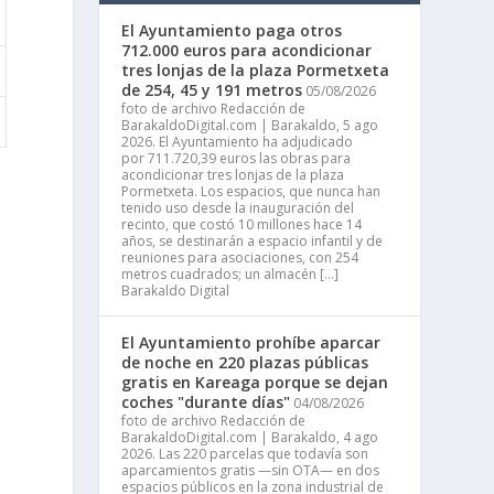
El Ayuntamiento paga otros
712.000 euros para acondicionar
tres lonjas de la plaza Pormetxeta
de 254, 45 y 191 metros
05/08/2026
foto de archivo Redacción de
BarakaldoDigital.com | Barakaldo, 5 ago
2026. El Ayuntamiento ha adjudicado
por 711.720,39 euros las obras para
acondicionar tres lonjas de la plaza
Pormetxeta. Los espacios, que nunca han
tenido uso desde la inauguración del
recinto, que costó 10 millones hace 14
años, se destinarán a espacio infantil y de
reuniones para asociaciones, con 254
metros cuadrados; un almacén […]
Barakaldo Digital
d
El Ayuntamiento prohíbe aparcar
de noche en 220 plazas públicas
gratis en Kareaga porque se dejan
coches "durante días"
04/08/2026
foto de archivo Redacción de
BarakaldoDigital.com | Barakaldo, 4 ago
2026. Las 220 parcelas que todavía son
aparcamientos gratis —sin OTA— en dos
espacios públicos en la zona industrial de