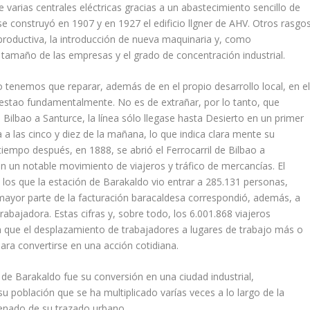
e varias centrales eléctricas gracias a un abastecimiento senci­llo de
e construyó en 1907 y en 1927 el edificio llgner de AHV. Otros rasgo
 productiva, la introducción de nueva maquinaria y, como
 tamaño de las empresas y el grado de concentración industrial.
o tenemos que reparar, además de en el propio desarrollo local, en e
Sestao fundamentalmente. No es de extrañar, por lo tanto, que
 Bilbao a Santurce, la lí­nea sólo llegase hasta Desierto en un primer
ba a las cinco y diez de la mañana, lo que indica clara mente su
tiempo después, en 1888, se abrió el Ferrocarril de Bilbao a
 un notable movimiento de viajeros y tráfico de mercancí­as. El
e los que la estación de Barakaldo vio entrar a 285.131 personas,
a mayor parte de la facturación baracaldesa correspondió, además, a
e trabajadora. Estas cifras y, sobre todo, los 6.001.868 viajeros
can que el desplazamiento de trabajadores a lugares de trabajo más o
ra convertir­se en una acción cotidiana.
l de Barakaldo fue su conversión en una ciudad industrial,
su población que se ha multiplicado varí­as veces a lo largo de la
denado de su trazado urbano.