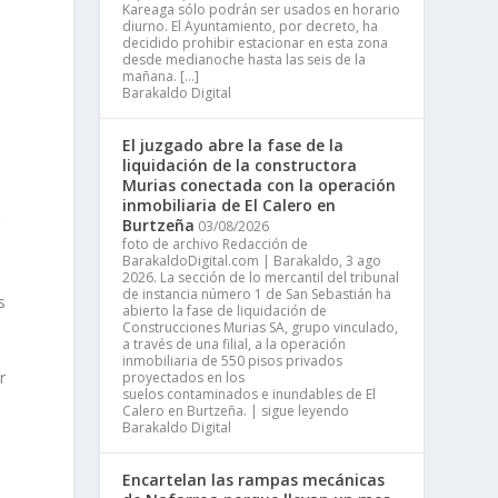
Kareaga sólo podrán ser usados en horario
diurno. El Ayuntamiento, por decreto, ha
decidido prohibir estacionar en esta zona
desde medianoche hasta las seis de la
mañana. […]
Barakaldo Digital
El juzgado abre la fase de la
liquidación de la constructora
Murias conectada con la operación
inmobiliaria de El Calero en
r
Burtzeña
03/08/2026
foto de archivo Redacción de
BarakaldoDigital.com | Barakaldo, 3 ago
2026. La sección de lo mercantil del tribunal
de instancia número 1 de San Sebastián ha
s
abierto la fase de liquidación de
Construcciones Murias SA, grupo vinculado,
a través de una filial, a la operación
inmobiliaria de 550 pisos privados
r
proyectados en los
suelos contaminados e inundables de El
Calero en Burtzeña. | sigue leyendo
Barakaldo Digital
Encartelan las rampas mecánicas