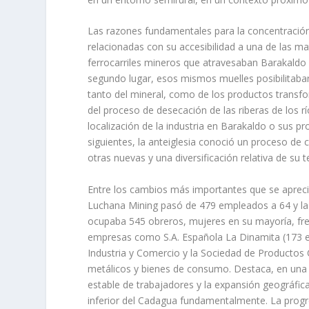
Las razones fundamentales para la concentració
relacionadas con su accesibilidad a una de las mat
ferrocarriles mineros que atravesaban Barakaldo p
segundo lugar, esos mismos mue­lles posibilitaba
tanto del mineral, como de los productos transfo
del proceso de desecación de las riberas de los rí
localización de la industria en Barakaldo o sus pr
siguientes, la anteiglesia conoció un proceso de 
otras nuevas y una diversificación relativa de su te
Entre los cambios más importantes que se aprecia
Luchana Mining pasó de 479 empleados a 64 y la 
ocupaba 545 obreros, mujeres en su mayorí­a, fren
empresas como S.A. Española La Dinamita (173 em
Industria y Comercio y la Sociedad de Productos
metálicos y bienes de consumo. Destaca, en un
estable de trabajadores y la expansión geográfi­ca
infe­rior del Cadagua fundamentalmente. La progre