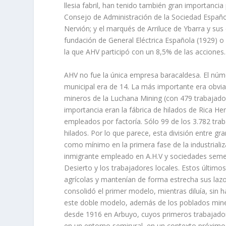
llesia fabril, han tenido también gran importancia p
Consejo de Administración de la Sociedad Español
Nervión; y el marqués de Arriluce de Ybarra y su
fundación de General Eléctrica Española (1929) o
la que AHV participó con un 8,5% de las accio­nes.
AHV no fue la única empresa baracaldesa. El númer
municipal era de 14. La más importante era obviam
mineros de la Luchana Mining (con 479 trabajador
importancia eran la fábrica de hilados de Rica H
empleados por factorí­a. Sólo 99 de los 3.782 tra
hilados. Por lo que parece, esta división entre 
como mí­nimo en la primera fase de la industria­l
inmi­grante empleado en A.H.V y sociedades seme
Desierto y los trabajadores locales. Estos últi­
agrí­­colas y mantení­an de forma estrecha sus laz
consolidó el primer modelo, mientras diluí­a, si
este doble modelo, además de los poblados minero
desde 1916 en Arbuyo, cuyos primeros trabajadores 
en un entorno semirural, en un contexto próximo a 