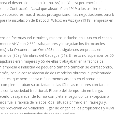
ara el desarrollo de esta última. Así­, los Ybarra pertenecí­an al
a de Contrucción Naval que absorbió en 1919 a los astille­ros del
s colaboradores más directos protagonizaron las negociaciones para l
 para la instalación de Babcock Wilcox en Vizcaya (1918), empresa en
o de factorí­as indus­triales y mineras incluidas en 1908 en el censo
ente AHV con 2.660 trabajadores y le seguí­an los ferrocarriles
es) y la Orconera Iron Ore (263). Las siguientes empresas en
ermanos (85) y Alambres del Cadagua (51). El resto no superaba los 50
bajadores eran mujeres y 55 de ellas trabajaban en la fábrica de
gran empresa e industria de pequeño tama­ño también se correspondió,
ización, con la consolidación de dos modelos obreros: el proletariado
jantes, que permanecí­a más o menos aislado en el barrio de
mos complementaban su actividad en las fábricas menores con tareas
os con la sociedad tradicional. El paso del tiempo, sin embargo,
n hacerlo desaparecer de forma completa el segundo. La excepción a
s fue la fábrica de hilados Rica, situada primero en Irauregui y,
provení­an de Valladolid, lugar de origen de los propietarios y viví­a
las colonias indus­triales tí­picas de Cataluña.