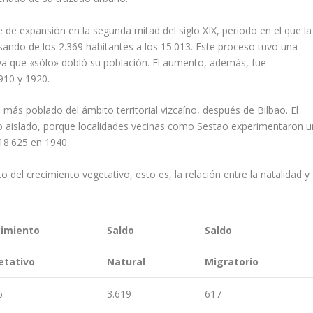
de expansión en la segun­da mitad del siglo XIX, periodo en el que la
asando de los 2.369 habitantes a los 15.013. Este proceso tuvo una
X ya que «sólo» dobló su población. El aumento, además, fue
1910 y 1920.
más poblado del ámbito territorial vizcaí­no, después de Bilbao. El
 aislado, porque localidades vecinas como Sestao experimentaron u
18.625 en 1940.
del crecimiento vegetati­vo, esto es, la relación entre la natalidad y
cimiento
Saldo
Saldo
etativo
Natural
Migratorio
6
3.619
617