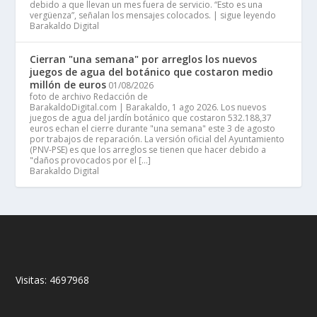
debido a que llevan un mes fuera de servicio. “Esto es una
vergüenza”, señalan los mensajes colocados. | sigue leyendo
Barakaldo Digital
Cierran "una semana" por arreglos los nuevos
juegos de agua del botánico que costaron medio
millón de euros
01/08/2026
foto de archivo Redacción de
BarakaldoDigital.com | Barakaldo, 1 ago 2026. Los nuevos
juegos de agua del jardín botánico que costaron 532.188,37
euros echan el cierre durante "una semana" este 3 de agosto
por trabajos de reparación. La versión oficial del Ayuntamiento
(PNV-PSE) es que los arreglos se tienen que hacer debido a
"daños provocados por el […]
Barakaldo Digital
Visitas:
4697968