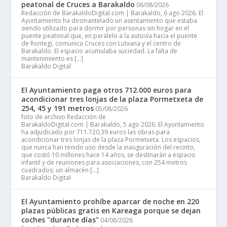
peatonal de Cruces a Barakaldo
06/08/2026
Redacción de BarakaldoDigital.com | Barakaldo, 6 ago 2026. El
Ayuntamiento ha desmantelado un asentamiento que estaba
siendo utilizado para dormir por personas sin hogar en el
puente peatonal que, en paralelo a la autovía hacia el puente
de Rontegi, comunica Cruces con Lutxana y el centro de
Barakaldo. El espacio acumulaba suciedad. La falta de
mantenimiento es […]
Barakaldo Digital
El Ayuntamiento paga otros 712.000 euros para
acondicionar tres lonjas de la plaza Pormetxeta de
254, 45 y 191 metros
05/08/2026
foto de archivo Redacción de
BarakaldoDigital.com | Barakaldo, 5 ago 2026. El Ayuntamiento
ha adjudicado por 711.720,39 euros las obras para
acondicionar tres lonjas de la plaza Pormetxeta. Los espacios,
que nunca han tenido uso desde la inauguración del recinto,
que costó 10 millones hace 14 años, se destinarán a espacio
infantil y de reuniones para asociaciones, con 254 metros
cuadrados; un almacén […]
Barakaldo Digital
El Ayuntamiento prohíbe aparcar de noche en 220
plazas públicas gratis en Kareaga porque se dejan
coches "durante días"
04/08/2026