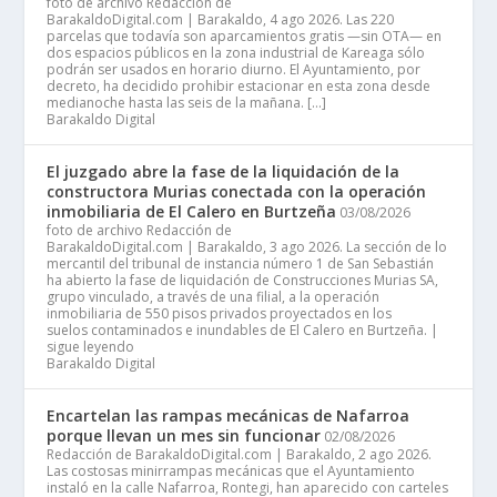
foto de archivo Redacción de
BarakaldoDigital.com | Barakaldo, 4 ago 2026. Las 220
parcelas que todavía son aparcamientos gratis —sin OTA— en
dos espacios públicos en la zona industrial de Kareaga sólo
podrán ser usados en horario diurno. El Ayuntamiento, por
decreto, ha decidido prohibir estacionar en esta zona desde
medianoche hasta las seis de la mañana. […]
Barakaldo Digital
El juzgado abre la fase de la liquidación de la
constructora Murias conectada con la operación
inmobiliaria de El Calero en Burtzeña
03/08/2026
foto de archivo Redacción de
BarakaldoDigital.com | Barakaldo, 3 ago 2026. La sección de lo
mercantil del tribunal de instancia número 1 de San Sebastián
ha abierto la fase de liquidación de Construcciones Murias SA,
grupo vinculado, a través de una filial, a la operación
inmobiliaria de 550 pisos privados proyectados en los
suelos contaminados e inundables de El Calero en Burtzeña. |
sigue leyendo
Barakaldo Digital
Encartelan las rampas mecánicas de Nafarroa
porque llevan un mes sin funcionar
02/08/2026
Redacción de BarakaldoDigital.com | Barakaldo, 2 ago 2026.
Las costosas minirrampas mecánicas que el Ayuntamiento
instaló en la calle Nafarroa, Rontegi, han aparecido con carteles