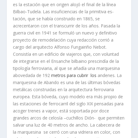
es la estación que en origen alojó el final de la lí­nea
Bilbao-Tudela. Las insuficiencias de la primitiva es­
tación, que se habí­a construido en 1865, se
acrecentaron con el transcurrir de los años. Pasada la
guerra civil en 1941 se formuló un nuevo y definitivo
proyecto de remodelación cuya redacción corrió a
cargo del arquitecto Alfonso Fun­gairiño Nebot.
Consistí­a en un edificio de viajeros que, con voluntad
de integrarse en el Ensanche bilbaino prescindí­a de la
tipologí­a ferroviaria, al que se añadí­a una marquesina
abovedada de 192
metros para cubrir los
andenes. La
marquesina de Abando es una de las últimas bóvedas
metálicas construidas en la arquitectura ferroviaria
europea. Esta bóveda, cuyo modelo era más propio de
las estaciones de ferrocarril del siglo XIX pensadas para
acoger trenes a vapor, está soportada por doce
grandes arcos de celosí­a –cuchillos Dión- que permiten
salvar una luz de 40 metros de ancho. La cabecera de
la marquesina se cerró con una vidriera en co­lor, con