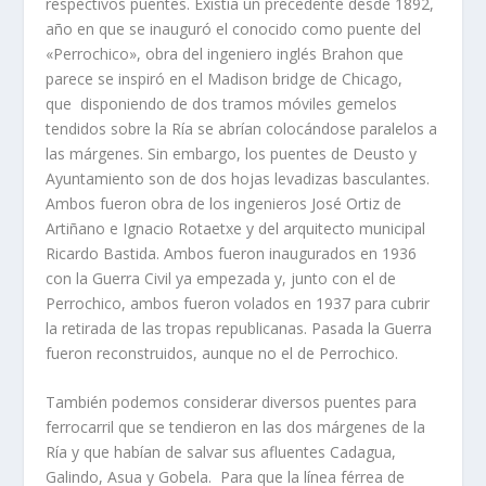
respectivos puentes. Existí­a un precedente desde 1892,
año en que se inauguró el conocido como puente del
«Perrochico», obra del ingeniero inglés Brahon que
parece se inspiró en el Madison bridge de Chicago,
que disponiendo de dos tramos móviles gemelos
tendidos sobre la Rí­a se abrí­an colocándose paralelos a
las márgenes. Sin embargo, los puentes de Deusto y
Ayuntamiento son de dos hojas levadizas basculantes.
Ambos fueron obra de los ingenieros José Ortiz de
Artiñano e Ignacio Rotaetxe y del arquitecto municipal
Ricardo Bastida. Ambos fueron inaugurados en 1936
con la Guerra Civil ya empezada y, junto con el de
Perrochico, ambos fueron volados en 1937 para cubrir
la retirada de las tropas republicanas. Pasada la Guerra
fueron reconstruidos, aunque no el de Perrochico.
También podemos considerar diversos puentes para
ferrocarril que se tendieron en las dos márgenes de la
Rí­a y que habí­an de salvar sus afluentes Cadagua,
Galindo, Asua y Gobela. Para que la lí­nea férrea de