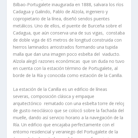
Bilbao-Portugalete inaugurada en 1888, salvara los rí­os
Cadagua y Galindo, Pablo de Alzola, ingeniero y
copropietario de la lí­nea, diseñó sendos puentes
metálicos. Uno de ellos, el puente de Burceña sobre el
Cadagua, que aún conserva una de sus vigas, constaba
de doble viga de 65 metros de longitud construida con
hierros laminados arriostrados formando una tupida
malla que dan una imagen poco esbelta del viaducto.
Alzola alegó razones económicas que sin duda no tuvo
en cuenta con la estación término de Portugalete, al
borde de la Rí­a y conocida como estación de la Canilla.
La estación de la Canilla es un edificio de lí­neas
severas, composición clásica y empaque
arquitectónico rematado con una esbelta torre de reloj
de gusto neoclásico que se colocó sobre la fachada del
muelle, dando así­ servicio horario a la navegación de la
Rí­a. Un edificio que encajaba perfectamente con el
entorno residencial y veraniego del Portugalete de la