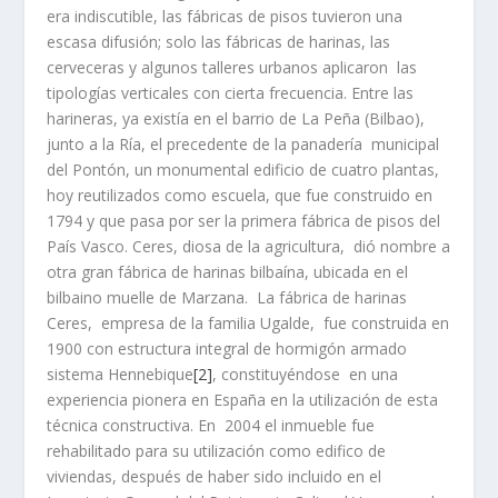
era indiscutible, las fábricas de pisos tuvieron una
escasa difusión; solo las fábricas de harinas, las
cerveceras y algunos talleres urbanos aplicaron las
tipologí­as verticales con cierta frecuencia. Entre las
harineras, ya existí­a en el barrio de La Peña (Bilbao),
junto a la Rí­a, el precedente de la panaderí­a municipal
del Pontón, un monumental edificio de cuatro plantas,
hoy reutilizados como escuela, que fue construido en
1794 y que pasa por ser la primera fábrica de pisos del
Paí­s Vasco. Ceres, diosa de la agricultura, dió nombre a
otra gran fábrica de harinas bilbaí­na, ubicada en el
bilbaino muelle de Marzana. La fábrica de harinas
Ceres, empresa de la familia Ugalde, fue construida en
1900 con estructura integral de hormigón armado
sistema Hennebique
[2]
, constituyéndose en una
experiencia pionera en España en la utilización de esta
técnica constructiva. En 2004 el inmueble fue
rehabilitado para su utilización como edifico de
viviendas, después de haber sido incluido en el