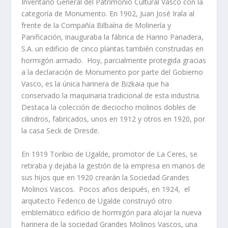
Inventario General del Patrimonio Cultural Vasco con la
categorí­a de Monumento. En 1902, Juan José Irala al
frente de la Compañí­a Bilbaí­na de Molinerí­a y
Panificación, inauguraba la fábrica de Harino Panadera,
S.A. un edificio de cinco plantas también construidas en
hormigón armado. Hoy, parcialmente protegida gracias
a la declaración de Monumento por parte del Gobierno
Vasco, es la única harinera de Bizkaia que ha
conservado la maquinaria tradicional de esta industria.
Destaca la colección de dieciocho molinos dobles de
cilindros, fabricados, unos en 1912 y otros en 1920, por
la casa Seck de Dresde.
En 1919 Toribio de Ugalde, promotor de La Ceres, se
retiraba y dejaba la gestión de la empresa en manos de
sus hijos que en 1920 crearán la Sociedad Grandes
Molinos Vascos. Pocos años después, en 1924, el
arquitecto Federico de Ugalde construyó otro
emblemático edificio de hormigón para alojar la nueva
harinera de la sociedad Grandes Molinos Vascos, una