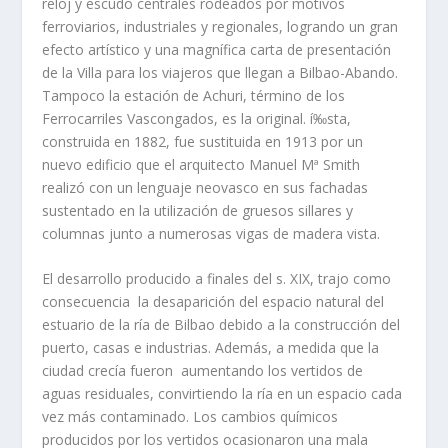
reloj y escudo centrales rodeados por motivos
ferroviarios, industriales y regionales, logran­do un gran
efecto artí­stico y una magní­fica carta de presentación
de la Villa para los viajeros que lle­gan a Bilbao-Abando.
Tampoco la estación de Achuri, término de los
Ferrocarriles Vascongados, es la original. í‰sta,
construida en 1882, fue sustituida en 1913 por un
nuevo edificio que el arquitecto Manuel Mª Smith
realizó con un lenguaje neovasco en sus fachadas
sustentado en la utilización de gruesos sillares y
columnas junto a numerosas vigas de madera vista.
El desarrollo producido a finales del s. XIX, trajo como
consecuencia la desaparición del espacio natural del
estuario de la rí­a de Bilbao debido a la construcción del
puerto, casas e industrias. Además, a medida que la
ciudad crecí­a fueron aumentando los vertidos de
aguas residuales, convirtiendo la rí­a en un espacio cada
vez más contaminado. Los cambios quí­micos
producidos por los vertidos ocasionaron una mala