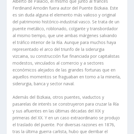
Alberto de Palacio, el mismo que junto al francés
Ferdinand Arnodin fuera autor del Puente Bizkaia. Este
es sin duda alguna el elemento más valioso y original
del patrimonio histórico-industrial vasco. Se trata de un
puente metálico, roblonado, colgante y transbordador
al mismo tiempo, que une ambas márgenes salvando
el tráfico interior de la Rí­a. Aunque para muchos haya
representado el arco del triunfo de la siderurgia
vizcaina, su construcción fue financiada por capitalistas
modestos, vinculados al comercio y a sectores
económicos alejados de las grandes fortunas que en
aquellos momentos se fraguaban en torno a la minerí­a,
siderurgia, banca y sector naval.
Además del Bizkaia, otros puentes, viaductos y
pasarelas de interés se construyeron para cruzar la Rí­a
y sus afluentes en las últimas décadas del XIX y
primeras del XX. Y en un caso extraordinario se produjo
el traslado del puente. Por diversas razones en 1876,
tras la última guerra carlista, hubo que derribar el