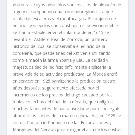
«catedral» cuyos absidiolos son los silos de almacén de
trigo y el campanario una torre neoregionalista que
oculta las escaleras y el montacargas. El conjunto de
edificios y servicios que constituí­an el nuevo inmueble
se iban a establecer en el solar donde en 1615 se
levantó el Astillero Real de Zorroza, un astillero
histórico del cual se conservaba el edificio de la
cordelerí­a, que desde fines del XIX vení­a utilizando
como almacén la firma Ybarra y Cí­a.. La calidad y
majestuosidad del edificio difí­cilmente explicarí­a la
breve vida de su actividad productiva. La fábrica entró
en servicio en 1925 paralizando la producción cuatro
años después, seguramente afectada por el
incremento de los precios del trigo causado por las
malas cosechas del final de la década, que obligó a
muchos fabricantes de pan a asociarse para conseguir
abaratar los costes de la materia prima. Así­, en 1929 se
crea el Consorcio Panadero de las Encartaciones y
Márgenes del Nervión para mitigar el alza de los costos