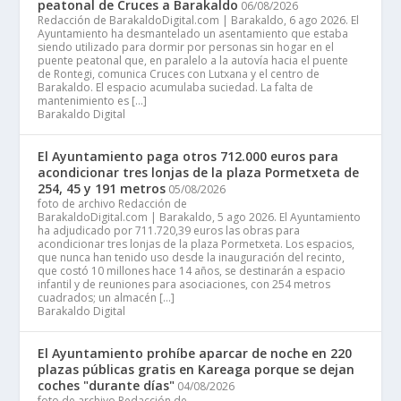
peatonal de Cruces a Barakaldo
06/08/2026
Redacción de BarakaldoDigital.com | Barakaldo, 6 ago 2026. El
Ayuntamiento ha desmantelado un asentamiento que estaba
siendo utilizado para dormir por personas sin hogar en el
puente peatonal que, en paralelo a la autovía hacia el puente
de Rontegi, comunica Cruces con Lutxana y el centro de
Barakaldo. El espacio acumulaba suciedad. La falta de
mantenimiento es […]
Barakaldo Digital
El Ayuntamiento paga otros 712.000 euros para
acondicionar tres lonjas de la plaza Pormetxeta de
254, 45 y 191 metros
05/08/2026
foto de archivo Redacción de
BarakaldoDigital.com | Barakaldo, 5 ago 2026. El Ayuntamiento
ha adjudicado por 711.720,39 euros las obras para
acondicionar tres lonjas de la plaza Pormetxeta. Los espacios,
que nunca han tenido uso desde la inauguración del recinto,
que costó 10 millones hace 14 años, se destinarán a espacio
infantil y de reuniones para asociaciones, con 254 metros
cuadrados; un almacén […]
Barakaldo Digital
El Ayuntamiento prohíbe aparcar de noche en 220
plazas públicas gratis en Kareaga porque se dejan
coches "durante días"
04/08/2026
foto de archivo Redacción de