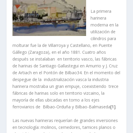
La primera
harinera
moderna en la
utilización de
cilindros para
molturar fue la de Villarroya y Castellano, en Puente
Gállego (Zaragoza), en el año 1881. Cuatro años
después se instalaban en territorio vasco, las fábricas
de harinas de Santiago Gallastegui en Amurrio y J. Cruz
de Artiach en el Pontón de Bilbao34. En el momento del
despegue de la industrialización vasca la industria
harinera mostraba un gran empuje, coexistiendo trece
fábricas de harinas solo en territorio vizcaino, la
mayorí­a de ellas ubicadas en torno a los ejes
ferroviarios de Bilbao-Orduña y Bilbao-Balmaseda
[1]
.
Las nuevas harineras requerí­an de grandes inversiones
en tecnologí­a: molinos, cernedores, tamices planos o