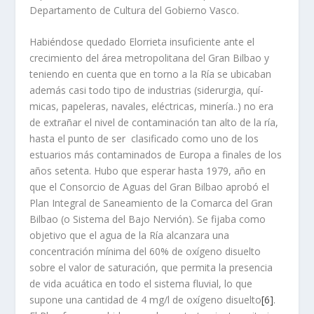
Departamento de Cultura del Gobierno Vasco.
Habiéndose quedado Elorrieta insuficiente ante el
crecimiento del área metropolitana del Gran Bilbao y
teniendo en cuenta que en torno a la Rí­a se ubicaban
además casi todo tipo de industrias (siderurgia, quí­
micas, papeleras, navales, eléctricas, minerí­a..) no era
de extrañar el nivel de contaminación tan alto de la rí­a,
hasta el punto de ser clasificado como uno de los
estuarios más contaminados de Europa a finales de los
años setenta. Hubo que esperar hasta 1979, año en
que el Consorcio de Aguas del Gran Bilbao aprobó el
Plan Integral de Saneamiento de la Comarca del Gran
Bilbao (o Sistema del Bajo Nervión). Se fijaba como
objetivo que el agua de la Rí­a alcanzara una
concentración mí­nima del 60% de oxí­geno disuelto
sobre el valor de saturación, que permita la presencia
de vida acuática en todo el sistema fluvial, lo que
supone una cantidad de 4 mg/l de oxí­geno disuelto
[6]
.