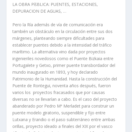
LA OBRA PíšBLICA: PUENTES, ESTACIONES,
DEPURACION DE AGUAS, …
Pero la Rí­a además de ví­a de comunicación era
también un obstáculo en la circulación entre sus dos
márgenes, planteando siempre dificultades para
establecer puentes debido a la intensidad del tráfico
marí­timo. La alternativa vino dada por proyectos
ingenieriles novedosos como el Puente Bizkaia entre
Portugalete y Getxo, primer puente transbordador del
mundo inaugurado en 1893, y hoy declarado
Patrimonio de la Humanidad. Hasta la construcción del
Puente de Rontegui, noventa años después, fueron
varios los proyectos fracasados que por causas
diversas no se llevarí­an a cabo. Es el caso del proyecto
abanderado por Pedro Mª Merladet para construir un
puente modelo giratorio, suspendible y fijo entre
Lutxana y Erandio o el paso subterráneo entre ambas
orillas, proyecto ideado a finales del XIX por el vasco