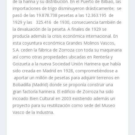
de la harina y su distribución. En el Puerto de Bilbao, las
importaciones de trigo disminuyeron drásticamente; se
pasó de las 19.878.738 pesetas a las 12.363.195 de
1929 y las 325.416 de 1930, consecuencia también de
la devaluación de la peseta. A finales de 1929 se
producí­a además la crisis económica internacional. En
esta coyuntura económica Grandes Molinos Vascos,
S.A. ceden la fábrica de Zorroza con toda su maquinaria
así­ como otras propiedades ubicadas en Renterí­a y
Goizueta a la nueva Sociedad Unión Harinera que habí­a
sido creada en Madrid en 1928, comprometiéndose a
aportar un millón de pesetas para adquirir terrenos en
Bobadilla (Madrid) donde se proponí­a construir una
gran factorí­a harinera. El edificio de Zorroza ha sido
incoado Bien Cultural en 2003 existiendo además un
proyecto para su reutilización como sede del Museo
Vasco de la Industria.