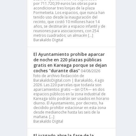
por 711.720,39 euros las obras para
acondicionar tres lonjas de la plaza
Pormetxeta. Los espacios, que nunca han
tenido uso desde la inauguración del
recinto, que costó 10 millones hace 14
años, se destinarán a espacio infantil y de
reuniones para asociaciones, con 254
metros cuadrados; un almacén […]
Barakaldo Digital
El Ayuntamiento prohíbe aparcar
de noche en 220 plazas públicas
gratis en Kareaga porque se dejan
coches "durante días"
04/08/2026
foto de archivo Redacción de
BarakaldoDigital.com | Barakaldo, 4 ago
2026. Las 220 parcelas que todavía son
aparcamientos gratis —sin OTA— en dos
espacios públicos en la zona industrial de
Kareaga sólo podrán ser usados en horario
diurno. El Ayuntamiento, por decreto, ha
decidido prohibir estacionar en esta zona
desde medianoche hasta las seis de la
mañana. […]
Barakaldo Digital
El juzgado abre la fase de la