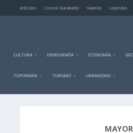
Artí­culos
Conoce Barakaldo
Galerí­as
Leyendas
CULTURA
DEMOGRAFÍA
ECONOMÍA
GEO
TOPONIMIA
TURISMO
URBANISMO
MAYOR