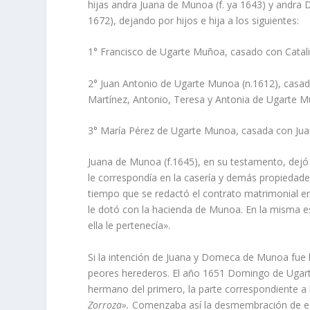
hijas andra Juana de Munoa (f. ya 1643) y andr
1672), dejando por hijos e hija a los siguientes:
1° Francisco de Ugarte Muñoa, casado con Catali
2° Juan Antonio de Ugarte Munoa (n.1612), casa
Martí­nez, Antonio, Teresa y Antonia de Ugarte 
3° Marí­a Pérez de Ugarte Munoa, casada con Juan
Juana de Munoa (f.1645), en su testamento, dejó a
le correspondí­a en la caserí­a y demás propied
tiempo que se redactó el contrato matrimonial en
le dotó con la hacienda de Munoa. En la misma es
ella le pertenecí­a».
Si la intención de Juana y Domeca de Munoa fue la
peores herederos. El año 1651 Domingo de Ugart
hermano del primero, la parte correspondiente a
Zorroza».
Comenzaba así­ la desmembración de e