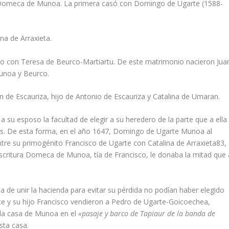
a Domeca de Munoa. La primera casó con Domingo de Ugarte (1588-
na de Arraxieta.
do con Teresa de Beurco-Martiartu. De este matrimonio nacieron Jua
Munoa y Beurco.
 de Escauriza, hijo de Antonio de Escauriza y Catalina de Umaran.
 su esposo la facultad de elegir a su heredero de la parte que a ella
ades. De esta forma, en el año 1647, Domingo de Ugarte Munoa al
tre su primogénito Francisco de Ugarte con Catalina de Arraxieta
83
,
critura Domeca de Munoa, tí­a de Francisco, le donaba la mitad que 
 de unir la hacienda para evitar su pérdida no podí­an haber elegido
e y su hijo Francisco vendieron a Pedro de Ugarte-Goicoechea,
 la casa de Munoa en el
«pasaje y barco de
Tapiaur de la banda de
sta casa.