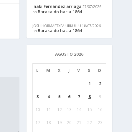
Iñaki Fernández arriaga
27/07/2026
Barakaldo hacia 1864
on
JOSU HORMAETXEA URKULLU
18/07/2026
Barakaldo hacia 1864
on
AGOSTO 2026
L
M
X
J
V
S
D
1
2
3
4
5
6
7
8
9
10
11
12
13
14
15
16
17
18
19
20
21
22
23