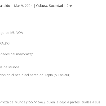
akaldo
|
Mar 9, 2024
|
Cultura
,
Sociedad
|
0
zgo de MUNOA
AKALDO
iedades del mayorazgo:
í­a de Munoa
ión en el peaje del barco de Tapia (o Tapiaur).
Zorroza de Munoa (1557-1642), quien la dejó a partes iguales a sus