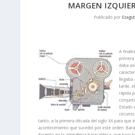
MARGEN IZQUIER
Publicado por
Ezagut
A finale
primera
daba así
caracter
llegaba
tarde, e
rápida p
conjunto
Estado e
circunsc
tanto, a la primera década del siglo XX para que 
acontecimiento que sucedió por este orden: Barak
Excepto en la anteiglesia baracaldesa, que tuvo l