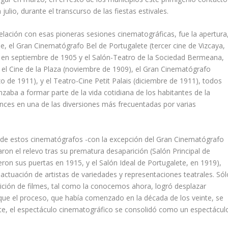
lio, durante el transcurso de las fiestas estivales.
lación con esas pioneras sesiones cinematográficas, fue la apertura
le, el Gran Cinematógrafo Bel de Portugalete (tercer cine de Vizcaya,
rto en septiembre de 1905 y el Salón-Teatro de la Sociedad Bermeana,
n el Cine de la Plaza (noviembre de 1909), el Gran Cinematógrafo
 de 1911), y el Teatro-Cine Petit Palais (diciembre de 1911), todos
zaba a formar parte de la vida cotidiana de los habitantes de la
onces en una de las diversiones más frecuentadas por varias
o de estos cinematógrafos -con la excepción del Gran Cinematógrafo
aron el relevo tras su prematura desaparición (Salón Principal de
on sus puertas en 1915, y el Salón Ideal de Portugalete, en 1919),
 actuación de artistas de variedades y representaciones teatrales. Sól
hibición de filmes, tal como la conocemos ahora, logró desplazar
nque el proceso, que habí­a comenzado en la década de los veinte, se
te, el espectáculo cinematográfico se consolidó como un espectácul