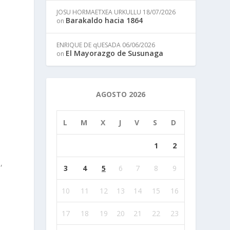
JOSU HORMAETXEA URKULLU
18/07/2026
Barakaldo hacia 1864
on
ENRIQUE DE qUESADA
06/06/2026
El Mayorazgo de Susunaga
on
AGOSTO 2026
L
M
X
J
V
S
D
1
2
,
3
4
5
6
7
8
9
10
11
12
13
14
15
16
17
18
19
20
21
22
23