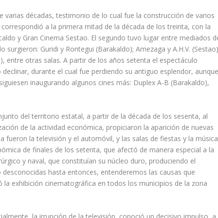
 varias décadas, testimonio de lo cual fue la construcción de varios
correspondió a la primera mitad de la década de los treinta, con la
caldo y Gran Cinema Sestao. El segundo tuvo lugar entre mediados d
do surgieron: Guridi y Rontegui (Barakaldo); Amezaga y A.H.V. (Sestao)
i), entre otras salas. A partir de los años setenta el espectáculo
declinar, durante el cual fue perdiendo su antiguo esplendor, aunqu
 siguiesen inaugurando algunos cines más: Duplex A-B (Barakaldo),
nto del territorio estatal, a partir de la década de los sesenta, al
ización de la actividad económica, propiciaron la aparición de nuevas
ueron la televisión y el automóvil, y las salas de fiestas y la músic
onómica de finales de los setenta, que afectó de manera especial a la
úrgico y naval, que constituí­an su núcleo duro, produciendo el
ro desconocidas hasta entonces, entenderemos las causas que
 la exhibición cinematográfica en todos los municipios de la zona
ialmente, la irrupción de la televisión, conoció un decisivo impulso, a