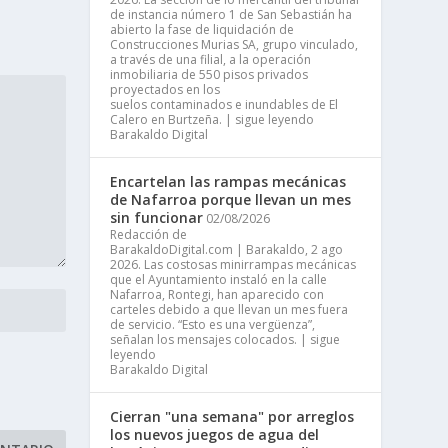
de instancia número 1 de San Sebastián ha
abierto la fase de liquidación de
Construcciones Murias SA, grupo vinculado,
a través de una filial, a la operación
inmobiliaria de 550 pisos privados
proyectados en los
suelos contaminados e inundables de El
Calero en Burtzeña. | sigue leyendo
Barakaldo Digital
Encartelan las rampas mecánicas
de Nafarroa porque llevan un mes
sin funcionar
02/08/2026
Redacción de
BarakaldoDigital.com | Barakaldo, 2 ago
2026. Las costosas minirrampas mecánicas
que el Ayuntamiento instaló en la calle
Nafarroa, Rontegi, han aparecido con
carteles debido a que llevan un mes fuera
de servicio. “Esto es una vergüenza”,
señalan los mensajes colocados. | sigue
leyendo
Barakaldo Digital
Cierran "una semana" por arreglos
los nuevos juegos de agua del