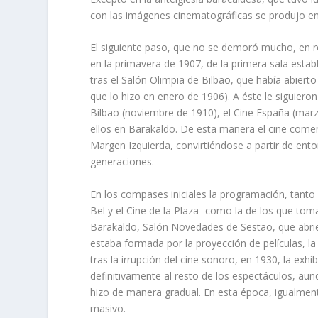
con las imágenes cinematográficas se produjo en ju
El siguiente paso, que no se demoró mucho, en re
en la primavera de 1907, de la primera sala estab
tras el Salón Olimpia de Bilbao, que habí­a abie
que lo hizo en enero de 1906). A éste le siguiero
Bilbao (noviembre de 1910), el Cine España (marzo
ellos en Barakaldo. De esta manera el cine comen
Margen Izquierda, convirtiéndose a partir de ent
generaciones.
En los compases iniciales la programación, tant
Bel y el Cine de la Plaza- como la de los que tom
Barakaldo, Salón Novedades de Sestao, que abrier
estaba formada por la proyección de pelí­culas, la
tras la irrupción del cine sonoro, en 1930, la ex
definitivamente al resto de los espectáculos, au
hizo de manera gradual. En esta época, igualmen
masivo.