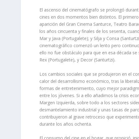
El ascenso del cinematógrafo se prolongó durante
cines en dos momentos bien distintos. El primero 
aparición del Gran Cinema Santurce, Teatro Bara
los años cincuenta y finales de los sesenta, cuan
Mar y Java (Portugalete); y Silja y Consa (Santurtz
cinematográfico comenzó un lento pero continuo 
ello no fue obstáculo para que en esa década se
Rex (Portugalete), y Decor (Santurtzi).
Los cambios sociales que se produjeron en el conju
calor del desarrollismo económico, tras la liberal
formas de entretenimiento, cuyo mejor paradigma f
entre los jóvenes. Si a ello añadimos la crisis ec
Margen Izquierda, sobre todo a los sectores sider
desmantelamiento industrial y unas tasas de pa
contribuyeron al grave retroceso que experimentó
durante los años ochenta.
El consumo del cine en el hogar, que propició, inic