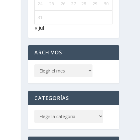
o
24
25
26
27
28
29
30
31
« Jul
ARCHIVOS
CATEGORÍAS