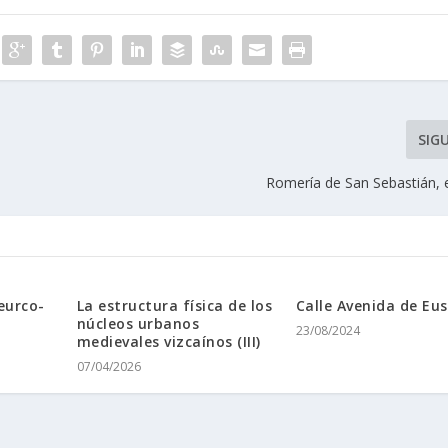
SIG
Romerí­a de San Sebastián, 
eurco-
La estructura física de los
Calle Avenida de Eu
núcleos urbanos
23/08/2024
medievales vizcaínos (III)
07/04/2026