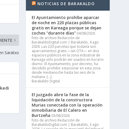
NOTICIAS DE BARAKALDO
El Ayuntamiento prohíbe aparcar
de noche en 220 plazas públicas
gratis en Kareaga porque se dejan
coches "durante días"
04/08/2026
foto de archivo Redacción de
UIENTE
BarakaldoDigital.com | Barakaldo, 4 ago
2026. Las 220 parcelas que todavía son
aparcamientos gratis —sin OTA— en dos
en Saratxo
espacios públicos en la zona industrial de
Kareaga sólo podrán ser usados en horario
diurno. El Ayuntamiento, por decreto, ha
decidido prohibir estacionar en esta zona
desde medianoche hasta las seis de la
mañana. […]
Barakaldo Digital
skadi
El juzgado abre la fase de la
liquidación de la constructora
Murias conectada con la operación
inmobiliaria de El Calero en
Burtzeña
03/08/2026
foto de archivo Redacción de
BarakaldoDigital.com | Barakaldo, 3 ago
2026. La sección de lo mercantil del tribunal