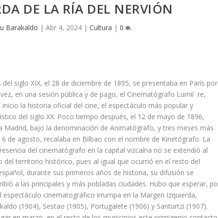
DA DE LA RÍ­A DEL NERVIÓN
u Barakaldo
|
Abr 4, 2024
|
Cultura
|
0
s del siglo XIX, el 28 de diciembre de 1895, se presentaba en Parí­s por
 vez, en una sesión pública y de pago, el Cinematógrafo Lumií¨re,
­ inicio la historia oficial del cine, el espectáculo más popular y
í­stico del siglo XX. Poco tiempo después, el 12 de mayo de 1896,
 a Madrid, bajo la denominación de Animatógrafo, y tres meses más
l 6 de agosto, recalaba en Bilbao con el nombre de Kinetógrafo. La
resencia del cinematógrafo en la capital vizcaí­na no se extendió al
 del territorio histórico, pues al igual que ocurrió en el resto del
spañol, durante sus primeros años de historia, su difusión se
ribió a las principales y más pobladas ciudades. Hubo que esperar, po
el espectáculo cinematográfico irrumpa en la Margen Izquierda,
aldo (1904), Sestao (1905), Portugalete (1906) y Santurtzi (1907).
ugar en marzo, en el resto de los municipios este primigenio contacto