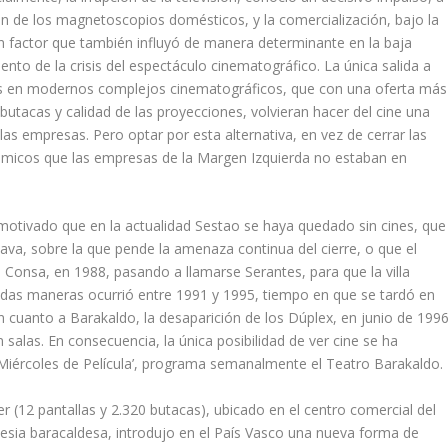
ión de los magnetoscopios domésticos, y la comercialización, bajo la
e un factor que también influyó de manera determinante en la baja
iento de la crisis del espectáculo cinematográfico. La única salida a
salas en modernos complejos cinematográficos, que con una oferta más
butacas y calidad de las proyecciones, volvieran hacer del cine una
 las empresas. Pero optar por esta alternativa, en vez de cerrar las
micos que las empresas de la Margen Izquierda no estaban en
 motivado que en la actualidad Sestao se haya quedado sin cines, que
Java, sobre la que pende la amenaza continua del cierre, o que el
 Consa, en 1988, pasando a llamarse Serantes, para que la villa
odas maneras ocurrió entre 1991 y 1995, tiempo en que se tardó en
En cuanto a Barakaldo, la desaparición de los Dúplex, en junio de 1996
salas. En consecuencia, la única posibilidad de ver cine se ha
˜Miércoles de Pelí­cula’, programa semanalmente el Teatro Barakaldo.
 (12 pantallas y 2.320 butacas), ubicado en el centro comercial del
lesia baracaldesa, introdujo en el Paí­s Vasco una nueva forma de