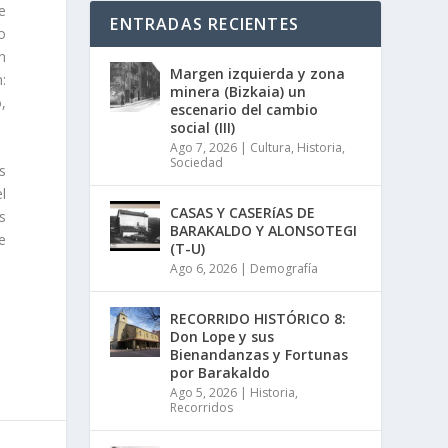
e
ENTRADAS RECIENTES
o
n
Margen izquierda y zona
:
minera (Bizkaia) un
o,
escenario del cambio
social (III)
Ago 7, 2026
|
Cultura
,
Historia
,
Sociedad
s
el
CASAS Y CASERíAS DE
s
BARAKALDO Y ALONSOTEGI
e
(T-U)
Ago 6, 2026
|
Demografía
RECORRIDO HISTÓRICO 8:
Don Lope y sus
Bienandanzas y Fortunas
por Barakaldo
Ago 5, 2026
|
Historia
,
Recorridos