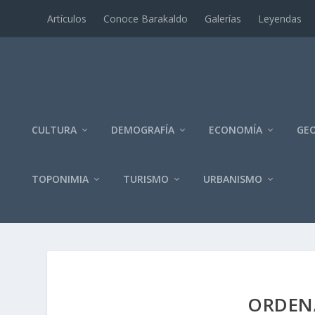
Artí­culos
Conoce Barakaldo
Galerí­as
Leyendas
CULTURA
DEMOGRAFÍA
ECONOMÍA
GEO
TOPONIMIA
TURISMO
URBANISMO
ORDENA