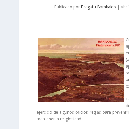
Publicado por
Ezagutu Barakaldo
|
Abr 
C
a
e
(
a
s
p
e
C
d
ejercicio de algunos oficios; reglas para prevenir
mantener la religiosidad.