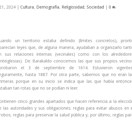
21, 2024
|
Cultura
,
Demografía
,
Religiosidad
,
Sociedad
|
0
uando un territorio estaba definido (lí­mites concretos), pront
parecí­an leyes que, de alguna manera, ayudaban a organizarlo tant
n sus relaciones internas (vecinales) como con los alrededore
anteiglesias). De Barakaldo conocemos las que sus propios vecino
probaron el 3 de septiembre de 1614. Estuvieron vigentes
eguramente, hasta 1887. Por otra parte, sabemos que no eran la
rimeras porque en su inicio se indica que las que habí­a entonce
staban tan rotas que no se podí­an ni leer.
ontienen cinco grandes apartados que hacen referencia a: la elecció
e las autoridades y sus obligaciones; reglas para evitar abusos en e
 robos; reglas para preservar la salud pública y, por último, reglas pa