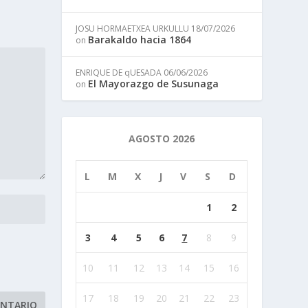
JOSU HORMAETXEA URKULLU
18/07/2026
Barakaldo hacia 1864
on
ENRIQUE DE qUESADA
06/06/2026
El Mayorazgo de Susunaga
on
AGOSTO 2026
L
M
X
J
V
S
D
1
2
3
4
5
6
7
8
9
10
11
12
13
14
15
16
17
18
19
20
21
22
23