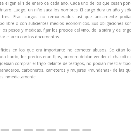
) se eligen el 1 de enero de cada año. Cada uno de los que cesan pon
ántaro. Luego, un niño saca los nombres. El cargo dura un año y sól
 tres. Eran cargos no remunerados así­ que únicamente podí­a
po libre o con suficientes medios económicos. Sus obligaciones son
r los pesos y medidas, fijar los precios del vino, de la sidra y del trig
rdar el arca con los documentos.
ficios en los que era importante no cometer abusos. Se citan lo
a barrio, los precios eran fijos, primero debí­an vender el chacolí­ d
debí­an comprar el trigo delante de testigos, no podí­an mezclar tipo
, panaderos, carboneros, carreteros y mujeres «mundanas» de las qu
das inmediatamente.