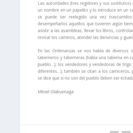
Las autoridades (tres regidores y sus sustitutos
un nombre en un papelito y lo introduce en un c
se puede ser reelegido una vez trascurridos
desempeñarlos aquellos que tuvieren algún tiem
asistir a las asambleas, llevar los libros, controla
revisar los caminos, atender las denuncias y gua
En las Ordenanzas se nos habla de diversos o
taberneros y taberneras (habí­a una taberna en cad
pueblo…); los vendedores y vendedoras de trigo (
diferentes…); también se citan a los carniceros
se dice que si no son del pueblo deben ser echa
Mitxel Olabuenaga