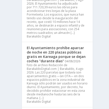
2026. El Ayuntamiento ha adjudicado
por 711.720,39 euros las obras para
acondicionar tres lonjas de la plaza
Pormetxeta. Los espacios, que nunca han
tenido uso desde la inauguración del
recinto, que costó 10 millones hace 14
años, se destinarán a espacio infantil y de
reuniones para asociaciones, con 254
metros cuadrados; un almacén […]
Barakaldo Digital
El Ayuntamiento prohíbe aparcar
de noche en 220 plazas públicas
gratis en Kareaga porque se dejan
coches "durante días"
04/08/2026
foto de archivo Redacción de
BarakaldoDigital.com | Barakaldo, 4 ago
2026. Las 220 parcelas que todavía son
aparcamientos gratis —sin OTA— en dos
espacios públicos en la zona industrial de
Kareaga sólo podrán ser usados en horario
diurno. El Ayuntamiento, por decreto, ha
decidido prohibir estacionar en esta zona
desde medianoche hasta las seis de la
mañana. […]
Barakaldo Digital