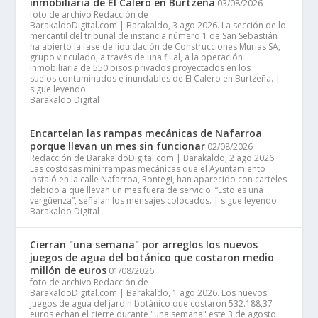
inmobiliaria de El Calero en Burtzeña
03/08/2026
foto de archivo Redacción de
BarakaldoDigital.com | Barakaldo, 3 ago 2026. La sección de lo
mercantil del tribunal de instancia número 1 de San Sebastián
ha abierto la fase de liquidación de Construcciones Murias SA,
grupo vinculado, a través de una filial, a la operación
inmobiliaria de 550 pisos privados proyectados en los
suelos contaminados e inundables de El Calero en Burtzeña. |
sigue leyendo
Barakaldo Digital
Encartelan las rampas mecánicas de Nafarroa
porque llevan un mes sin funcionar
02/08/2026
Redacción de BarakaldoDigital.com | Barakaldo, 2 ago 2026.
Las costosas minirrampas mecánicas que el Ayuntamiento
instaló en la calle Nafarroa, Rontegi, han aparecido con carteles
debido a que llevan un mes fuera de servicio. “Esto es una
vergüenza”, señalan los mensajes colocados. | sigue leyendo
Barakaldo Digital
Cierran "una semana" por arreglos los nuevos
juegos de agua del botánico que costaron medio
millón de euros
01/08/2026
foto de archivo Redacción de
BarakaldoDigital.com | Barakaldo, 1 ago 2026. Los nuevos
juegos de agua del jardín botánico que costaron 532.188,37
euros echan el cierre durante "una semana" este 3 de agosto