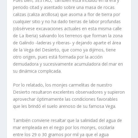
Pues bien, SESTAO, también está incluido en la era y
periodo citad y asentado sobre una masa de rocas
calizas (caliza arcillosa) que asoma a flor de tierra por
cualquier sitio y no ha dado tierras de labor profundas
(obsérvese excavaciones actuales en esta misma calle
de La Iberia) salvando los terrenos que forman la zona
de Galindo -laderas y riberas- y dejando aparte el área
de la Vega del Desierto, que como ya dijimos, tiene
otro origen, pues está formada por la acción
demudadora y sucesivamente acumuladora del mar en
su dinámica complicada.
Por lo relatado, los monjes carmelitas de nuestro
Desierto resultaron excelentes observadores y supieron
aprovechar óptimamente las condiciones favorables
que les brindó el suelo arenoso de su famosa Vega.
También conviene resaltar que la salinidad del agua de
mar empleada en el riego por los monjes, oscilaría
entre los 29 o 30 gramos por mil ya que el agua