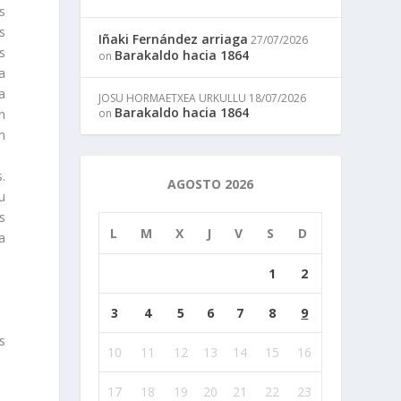
as
s
Iñaki Fernández arriaga
27/07/2026
s
Barakaldo hacia 1864
on
a
a
JOSU HORMAETXEA URKULLU
18/07/2026
Barakaldo hacia 1864
on
on
n
.
AGOSTO 2026
u
s
L
M
X
J
V
S
D
a
1
2
3
4
5
6
7
8
9
s
10
11
12
13
14
15
16
17
18
19
20
21
22
23