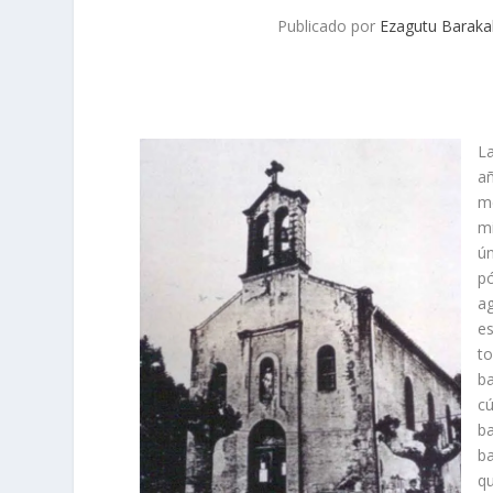
Publicado por
Ezagutu Baraka
L
a
m
m
ú
pó
ag
es
t
b
cú
ba
b
q