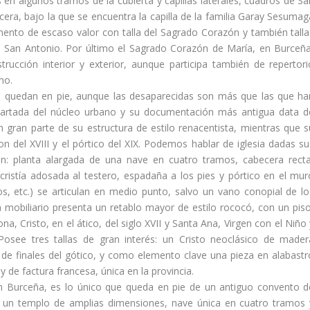
 en algunos tramos de la cubierta y capillas laterales, cuadros de Sa
cera, bajo la que se encuentra la capilla de la familia Garay Sesumag
mento de escaso valor con talla del Sagrado Corazón y también talla
y San Antonio. Por último el Sagrado Corazón de Marí­a, en Burceña
trucción interior y exterior, aunque participa también de repertori
no.
n quedan en pie, aunque las desaparecidas son más que las que ha
 apartada del núcleo urbano y su documentación más antigua data d
n gran parte de su estructura de estilo renacentista, mientras que s
son del XVIII y el pórtico del XIX. Podemos hablar de iglesia dadas su
son: planta alargada de una nave en cuatro tramos, cabecera recta
istí­a adosada al testero, espadaña a los pies y pórtico en el mur
s, etc.) se articulan en medio punto, salvo un vano conopial de lo
mobiliario presenta un retablo mayor de estilo rococó, con un piso
na, Cristo, en el ático, del siglo XVII y Santa Ana, Virgen con el Niño
osee tres tallas de gran interés: un Cristo neoclásico de mader
de finales del gótico, y como elemento clave una pieza en alabastr
 de factura francesa, única en la provincia.
en Burceña, es lo único que queda en pie de un antiguo convento d
un templo de amplias dimensiones, nave única en cuatro tramos 