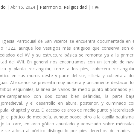
ldo
|
Abr 15, 2024
|
Patrimonio
,
Religiosidad
|
1
a iglesia Parroquial de San Vicente se encuentra documentada en e
ño 1322, aunque los vestigios más antiguos que conserva son d
ediados del XV y su estructura básica se remonta ya a la primer
itad del XVII. En general nos encontramos con un templo de nav
nica y planta rectangular, torre a los pies, cabecera rectangular
rtico en sus muros oeste y parte del sur, sillerí­a y cubierta a do
uas. Al exterior se presenta muy austera y únicamente destacan lo
tribos esquinales, la lí­nea de vanos de medio punto abocinados y l
orre-campanario con dos zonas bien definidas, la parte baja
ajomedieval, y el desarrollo en altura, posterior, y culminado co
pula, chapitel y cruz. El acceso es arco de medio punto y lateralizad
jo el pórtico de mediodí­a, aunque posee otro a la capilla bautismal
ajo la torre, en arco gótico apuntado y adovelado sobre ménsulas
ue se adosa al pórtico distinguido por pies derechos de madera 