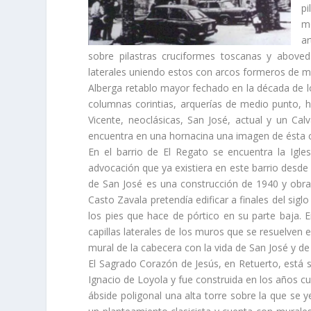
pi
mo
ar
sobre pilastras cruciformes toscanas y aboved
laterales uniendo estos con arcos formeros de med
Alberga retablo mayor fechado en la década de lo
columnas corintias, arquerí­as de medio punto,
Vicente, neoclásicas, San José, actual y un Cal
encuentra en una hornacina una imagen de ésta co
En el barrio de El Regato se encuentra la Igl
advocación que ya existiera en este barrio desde 
de San José es una construcción de 1940 y obra
Casto Zavala pretendí­a edificar a finales del siglo
los pies que hace de pórtico en su parte baja. E
capillas laterales de los muros que se resuelven e
mural de la cabecera con la vida de San José y de
El Sagrado Corazón de Jesús, en Retuerto, está 
Ignacio de Loyola y fue construida en los años cua
ábside poligonal una alta torre sobre la que se