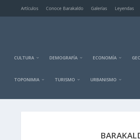
Artí­culos
Conoce Barakaldo
Galerí­as
Leyendas
CULTURA
DEMOGRAFÍA
ECONOMÍA
GEO
TOPONIMIA
TURISMO
URBANISMO
BARAKALD