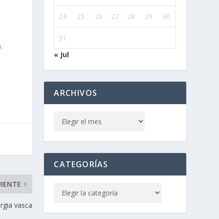
24
25
26
27
28
29
30
31
,
« Jul
ARCHIVOS
CATEGORÍAS
UIENTE
urgia vasca