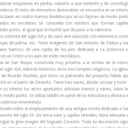
lastras esquineras en piedra, cubierto a una vertiente y de cronologí­
derna. El resto de elementos destacables se encuentra en un interio
ticulado en cuatro tramos divididos por arcos fajones de medio punt
ados en terceletes. Se consolida con estribos que forman capilla
io punto, al igual que el triunfal que da paso a la cabecera.
s ochenta del siglo XIX y de claro aire clasicista con elementos com
 hojas de palma, etc. Tiene imágenes de: San Antonio de Padua y Sa
vario barroco. En una capilla de los pies dedicada a La Dolorosa s
n un Cristo a los pies de estilo neoclásico.
esia de San Roque construida muy próxima a la ermita de la mism
el siglo XVII. Además tenemos otros tres templos religiosos. La Iglesi
 de Ricardo Bastida, que tomo su patronato del proyecto fallido qu
 XIX en el barrio de Desierto. Tiene tres naves, ábside circular y torre
n su interior los arcos apuntados articulan tramos y naves, salvo la
n medio punto. Se utiliza ladrillo en parte de su estructura y destaca 
 cadencia renacentista.
situada sobre el emplazamiento de una antigua ermita dedicada a Sa
renta del siglo XX. De única nave y capillas laterales, tiene adosada 
 yergue la gran imagen del Sagrado Corazón. Toda su decoración sigu