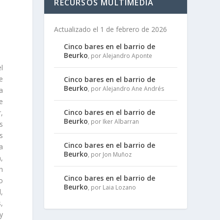
RECURSOS MULTIMEDIA
Actualizado el 1 de febrero de 2026
Cinco bares en el barrio de
Beurko
, por Alejandro Aponte
l
e
Cinco bares en el barrio de
Beurko
, por Alejandro Ane Andrés
a
e
Cinco bares en el barrio de
,
Beurko
, por Iker Albarran
s
s
Cinco bares en el barrio de
a
Beurko
, por Jon Muñoz
,
n
Cinco bares en el barrio de
o
Beurko
, por Laia Lozano
,
,
y