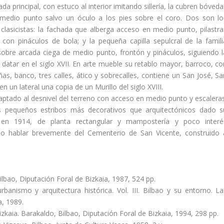
a principal, con estuco al interior imitando sillerí­a, la cubren bóved
edio punto salvo un óculo a los pies sobre el coro. Dos son lo
asicistas: la fachada que alberga acceso en medio punto, pilastra
on pináculos de bola; y la pequeña capilla sepulcral de la famili
obre arcada ciega de medio punto, frontón y pináculos, siguiendo l
­a datar en el siglo XVII. En arte mueble su retablo mayor, barroco, c
s, banco, tres calles, ático y sobrecalles, contiene un San José, Sa
 un lateral una copia de un Murillo del siglo XVIII.
daptado al desnivel del terreno con acceso en medio punto y escaleras
s pequeños estribos más decorativos que arquitectónicos dado s
 en 1914, de planta rectangular y mamposterí­a y poco interé
lo hablar brevemente del Cementerio de San Vicente, construido 
Bilbao, Diputación Foral de Bizkaia, 1987, 524 pp.
urbanismo y arquitectura histórica. Vol. III. Bilbao y su entorno. La
a, 1989.
zkaia. Barakaldo, Bilbao, Diputación Foral de Bizkaia, 1994, 298 pp.