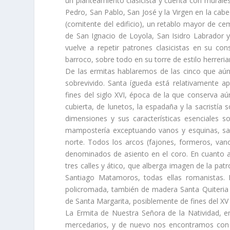
un planteamiento clasicista y cuenta con murales
Pedro, San Pablo, San José y la Virgen en la cabe
(comitente del edificio), un retablo mayor de ce
de San Ignacio de Loyola, San Isidro Labrador 
vuelve a repetir patrones clasicistas en su cons
barroco, sobre todo en su torre de estilo herreria
De las ermitas hablaremos de las cinco que aú
sobrevivido. Santa ígueda está relativamente
fines del siglo XVI, época de la que conserva aú
cubierta, de lunetos, la espadaña y la sacristí­a 
dimensiones y sus caracterí­sticas esenciales 
mamposterí­a exceptuando vanos y esquinas, sacr
norte. Todos los arcos (fajones, formeros, vano
denominados de asiento en el coro. En cuanto a 
tres calles y ático, que alberga imagen de la patro
Santiago Matamoros, todas ellas romanistas. P
policromada, también de madera Santa Quiteria 
de Santa Margarita, posiblemente de fines del XV y
La Ermita de Nuestra Señora de la Natividad, 
mercedarios, y de nuevo nos encontramos con 