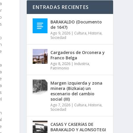
a
ENTRADAS RECIENTES
r
o
BARAKALDO (Documento
s
de 1647)
Ago 9, 2026
|
Cultura
,
Historia
,
o
Sociedad
n
e
Cargaderos de Orconera y
Franco Belga
Ago 8, 2026
|
Industria
,
a
Patrimonio
a
e
Margen izquierda y zona
 a
minera (Bizkaia) un
s
escenario del cambio
el
social (III)
Ago 7, 2026
|
Cultura
,
Historia
,
Sociedad
n
al
CASAS Y CASERíAS DE
e
BARAKALDO Y ALONSOTEGI