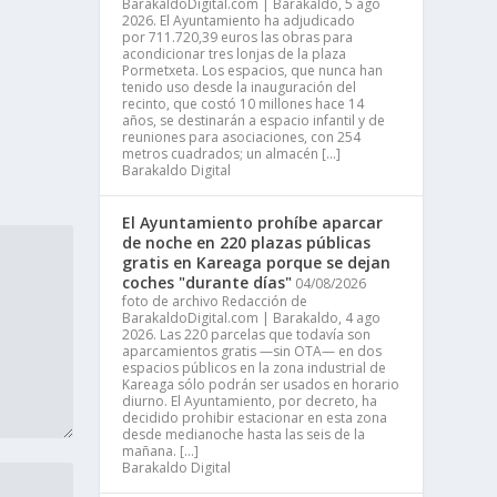
BarakaldoDigital.com | Barakaldo, 5 ago
2026. El Ayuntamiento ha adjudicado
por 711.720,39 euros las obras para
acondicionar tres lonjas de la plaza
Pormetxeta. Los espacios, que nunca han
tenido uso desde la inauguración del
recinto, que costó 10 millones hace 14
años, se destinarán a espacio infantil y de
reuniones para asociaciones, con 254
metros cuadrados; un almacén […]
Barakaldo Digital
El Ayuntamiento prohíbe aparcar
de noche en 220 plazas públicas
gratis en Kareaga porque se dejan
coches "durante días"
04/08/2026
foto de archivo Redacción de
BarakaldoDigital.com | Barakaldo, 4 ago
2026. Las 220 parcelas que todavía son
aparcamientos gratis —sin OTA— en dos
espacios públicos en la zona industrial de
Kareaga sólo podrán ser usados en horario
diurno. El Ayuntamiento, por decreto, ha
decidido prohibir estacionar en esta zona
desde medianoche hasta las seis de la
mañana. […]
Barakaldo Digital