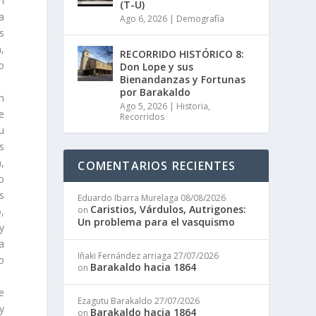
n
(T-U)
a
Ago 6, 2026
|
Demografía
s
,
RECORRIDO HISTÓRICO 8:
o
Don Lope y sus
Bienandanzas y Fortunas
por Barakaldo
n
Ago 5, 2026
|
Historia
,
e
Recorridos
u
s
,
COMENTARIOS RECIENTES
o
s
Eduardo Ibarra Murelaga
08/08/2026
Caristios, Várdulos, Autrigones:
on
,
Un problema para el vasquismo
 y
a
Iñaki Fernández arriaga
27/07/2026
o
Barakaldo hacia 1864
on
e
Ezagutu Barakaldo
27/07/2026
y
Barakaldo hacia 1864
on