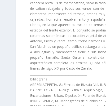
cabecera recta. Es de mamposterí­a, salvo la fachad
de cañón rebajado y todos sus vanos son de m
elementos importantes del templo, ambos muy cl
cajeadas, hornacina, entablamento y espadaña c
Llanos, en la que aparece su escudo de armas s
estética del frente exterior. El conjunto se podrí
columnas salomónicas, decoración vegetal de viña
Antonio, Cristo y Padre Eterno, todos barrocos y en
San Martí­n es un pequeño edificio rectangular a
A dos aguas y mamposterí­a tiene a sus lado
pequeño tamaño. Santa Quiteria, construida
arquitectónico completa las ermitas. Queda só
finales del siglo XIX por Casto de Zavala.
________________________________________
Bibliografí­a
ARREGI AZPEITIA, G.: Ermitas de Bizkaia. Vol. II, 
BARRIO LOZA, J. A.(dir.): Bizkaia: Arqueologí­a, 
Encartaciones, Bilbao, Diputación Foral de Bizkai
IBíÑEZ Gí“MEZ, M.: Monografí­as de pueblos de Bi