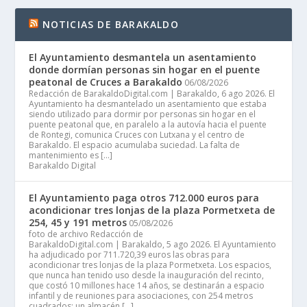
NOTICIAS DE BARAKALDO
El Ayuntamiento desmantela un asentamiento
donde dormían personas sin hogar en el puente
peatonal de Cruces a Barakaldo
06/08/2026
Redacción de BarakaldoDigital.com | Barakaldo, 6 ago 2026. El
Ayuntamiento ha desmantelado un asentamiento que estaba
siendo utilizado para dormir por personas sin hogar en el
puente peatonal que, en paralelo a la autovía hacia el puente
de Rontegi, comunica Cruces con Lutxana y el centro de
Barakaldo. El espacio acumulaba suciedad. La falta de
mantenimiento es […]
Barakaldo Digital
El Ayuntamiento paga otros 712.000 euros para
acondicionar tres lonjas de la plaza Pormetxeta de
254, 45 y 191 metros
05/08/2026
foto de archivo Redacción de
BarakaldoDigital.com | Barakaldo, 5 ago 2026. El Ayuntamiento
ha adjudicado por 711.720,39 euros las obras para
acondicionar tres lonjas de la plaza Pormetxeta. Los espacios,
que nunca han tenido uso desde la inauguración del recinto,
que costó 10 millones hace 14 años, se destinarán a espacio
infantil y de reuniones para asociaciones, con 254 metros
cuadrados; un almacén […]