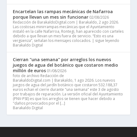
Encartelan las rampas mecánicas de Nafarroa
porque llevan un mes sin funcionar
02/08/2026
Redacción de BarakaldoDigital.com | Barakaldo, 2 ago 2026.
Las costosas minirrampas mecánicas que el Ayuntamiento
instaló en la calle Nafarroa, Rontegi, han aparecido con carteles
debido a que llevan un mes fuera de servicio. “Esto es una
vergüenza”, señalan los mensajes colocados. | sigue leyendo
Barakaldo Digital
Cierran "una semana" por arreglos los nuevos
juegos de agua del botánico que costaron medio
millón de euros
01/08/2026
foto de archivo Redacción de
BarakaldoDigital.com | Barakaldo, 1 ago 2026. Los nuevos
juegos de agua del jardín botánico que costaron 532.188,37
euros echan el cierre durante "una semana" este 3 de agosto
por trabajos de reparación. La versión oficial del Ayuntamiento
(PNV-PSE) es que los arreglos se tienen que hacer debido a
"daños provocados por el […]
Barakaldo Digital