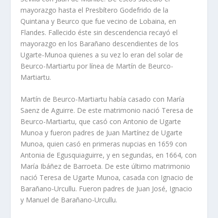
mayorazgo hasta el Presbí­tero Godefrido de la
Quintana y Beurco que fue vecino de Lobaina, en
Flandes. Fallecido éste sin descendencia recayó el
mayorazgo en los Barañano descendientes de los
Ugarte-Munoa quienes a su vez lo eran del solar de
Beurco-Martiartu por lí­nea de Martí­n de Beurco­
Martiartu.
Martí­n de Beurco-Martiartu habí­a casado con Marí­a
Saenz de Aguirre. De este matrimonio nació Teresa de
Beurco-Martiartu, que casó con Antonio de Ugarte
Munoa y fueron padres de Juan Martí­nez de Ugarte
Munoa, quien casó en primeras nupcias en 1659 con
Antonia de Egusquiaguirre, y en segundas, en 1664, con
Marí­a Ibáñez de Barroeta. De este último matrimonio
nació Teresa de Ugarte Munoa, casada con Ignacio de
Barañano-Urcullu. Fueron padres de Juan José, Ignacio
y Manuel de Barañano-Urcullu.