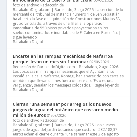
03/08/2026
foto de archivo Redacción de
BarakaldoDigital.com | Barakaldo, 3 ago 2026. La sección de lo
mercantil del tribunal de instancia número 1 de San Sebastián
ha abierto la fase de liquidación de Construcciones Murias SA,
grupo vinculado, a través de una filial, a la operación
inmobiliaria de 550 pisos privados proyectados en los
suelos contaminados e inundables de El Calero en Burtzeña. |
sigue leyendo
Barakaldo Digital
Encartelan las rampas mecánicas de Nafarroa
porque llevan un mes sin funcionar
02/08/2026
Redacción de BarakaldoDigital.com | Barakaldo, 2 ago 2026.
Las costosas minirrampas mecánicas que el Ayuntamiento
instaló en la calle Nafarroa, Rontegi, han aparecido con carteles
debido a que llevan un mes fuera de servicio. “Esto es una
vergüenza”, señalan los mensajes colocados. | sigue leyendo
Barakaldo Digital
Cierran "una semana" por arreglos los nuevos
juegos de agua del botánico que costaron medio
millón de euros
01/08/2026
foto de archivo Redacción de
BarakaldoDigital.com | Barakaldo, 1 ago 2026. Los nuevos
juegos de agua del jardín botánico que costaron 532.188,37
euros echan el cierre durante "una semana" este 3 de agosto