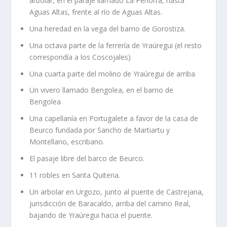
arbolar, en el paraje llamado La Peñorra, hasta
Aguas Altas, frente al rí­o de Aguas Altas.
Una heredad en la vega del barrio de Gorostiza.
Una octava parte de la ferrerí­a de Yraúregui (el resto
correspondí­a a los Coscojales)
Una cuarta parte del molino de Yraúregui de arriba
Un vivero llamado Bengolea, en el barrio de
Bengolea
Una capellaní­a en Portugalete a favor de la casa de
Beurco fundada por Sancho de Martiartu y
Montellano, escribano.
El pasaje libre del barco de Beurco.
11 robles en Santa Quiteria.
Un arbolar en Urgozo, junto al puente de Castrejana,
jurisdicción de Baracaldo, arriba del camino Real,
bajando de Yraúregui hacia el puente.