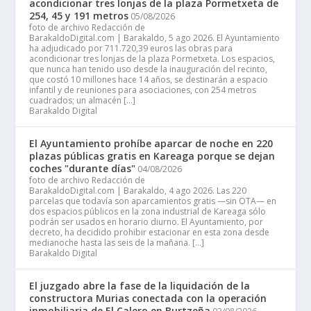
acondicionar tres lonjas de la plaza Pormetxeta de
254, 45 y 191 metros
05/08/2026
foto de archivo Redacción de
BarakaldoDigital.com | Barakaldo, 5 ago 2026. El Ayuntamiento
ha adjudicado por 711.720,39 euros las obras para
acondicionar tres lonjas de la plaza Pormetxeta. Los espacios,
que nunca han tenido uso desde la inauguración del recinto,
que costó 10 millones hace 14 años, se destinarán a espacio
infantil y de reuniones para asociaciones, con 254 metros
cuadrados; un almacén […]
Barakaldo Digital
El Ayuntamiento prohíbe aparcar de noche en 220
plazas públicas gratis en Kareaga porque se dejan
coches "durante días"
04/08/2026
foto de archivo Redacción de
BarakaldoDigital.com | Barakaldo, 4 ago 2026. Las 220
parcelas que todavía son aparcamientos gratis —sin OTA— en
dos espacios públicos en la zona industrial de Kareaga sólo
podrán ser usados en horario diurno. El Ayuntamiento, por
decreto, ha decidido prohibir estacionar en esta zona desde
medianoche hasta las seis de la mañana. […]
Barakaldo Digital
El juzgado abre la fase de la liquidación de la
constructora Murias conectada con la operación
inmobiliaria de El Calero en Burtzeña