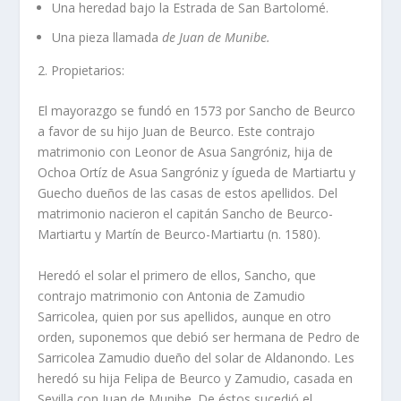
Una heredad bajo la Estrada de San Bartolomé.
Una pieza llamada
de Juan de Munibe.
2. Propietarios:
El mayorazgo se fundó en 1573 por Sancho de Beurco
a favor de su hijo Juan de Beurco. Este contrajo
matrimonio con Leonor de Asua Sangróniz, hija de
Ochoa Ortí­z de Asua Sangróniz y ígueda de Martiartu y
Guecho dueños de las casas de estos apellidos. Del
matrimonio nacieron el capitán Sancho de Beurco-
Martiartu y Martí­n de Beurco-Martiartu (n. 1580).
Heredó el solar el primero de ellos, Sancho, que
contrajo matrimonio con Antonia de Zamudio
Sarricolea, quien por sus apellidos, aunque en otro
orden, suponemos que debió ser hermana de Pedro de
Sarricolea Zamudio dueño del solar de Aldanondo. Les
heredó su hija Felipa de Beurco y Zamudio, casada en
Sevilla con Juan de Munibe. De éstos sucedió el