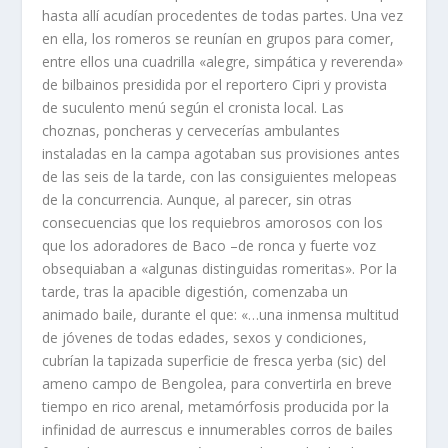
hasta allí­ acudí­an procedentes de todas partes. Una vez
en ella, los romeros se reuní­an en grupos para comer,
entre ellos una cuadrilla «alegre, simpática y reverenda»
de bilbainos presidida por el reportero Cipri y provista
de suculento menú según el cronista local. Las
choznas, poncheras y cervecerí­as ambulantes
instaladas en la campa agotaban sus provisiones antes
de las seis de la tarde, con las consiguientes melopeas
de la concurrencia. Aunque, al parecer, sin otras
consecuencias que los requiebros amorosos con los
que los adoradores de Baco –de ronca y fuerte voz
obsequiaban a «algunas distinguidas romeritas». Por la
tarde, tras la apacible digestión, comenzaba un
animado baile, durante el que: «…una inmensa multitud
de jóvenes de todas edades, sexos y condiciones,
cubrí­an la tapizada superficie de fresca yerba (sic) del
ameno campo de Bengolea, para convertirla en breve
tiempo en rico arenal, metamórfosis producida por la
infinidad de aurrescus e innumerables corros de bailes