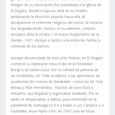
imagen de su advocación fue trasladada a la iglesia de
El Regato, donde ocupa un sitial en su retablo,
perdurando la devoción popular hacia ella. Al
desaparecer el referente religioso del somo, la romerí­a
fue languideciendo, incluso en su además, cohetes
lanzados ante la ermita. Y el nuevo Reglamento de la
Banda –1931- incluye a Santa Lucí­a entre las fiestas y
romerí­as de los barrios.
Aunque desvinculada de este acto festivo, en El Regato
comenzó a celebrarse misa el dí­a de la festividad
litúrgica de Santa Lucí­a. Por su calidad de patrona de
las modistillas, en 1946 acudieron a las aprendizas de
academias de costura de Barakaldo –como las de Tere
Almau y Pilar Hernández-, muchas de Gorostiza y
Retuerto, que llegaban y regresaban andando. Por la
tarde se desplazaban a Bilbao, para merendar en la
pastelerí­a de Santiagui to e ir a bailar a Los Campos o a
Gazteleku. Asun Nuño creó, en 1947, una de estas