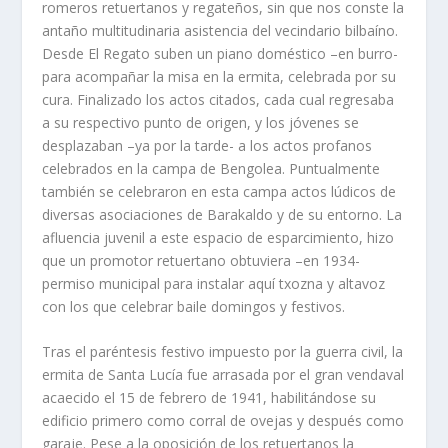
romeros retuertanos y regateños, sin que nos conste la
antaño multitudinaria asistencia del vecindario bilbaí­no.
Desde El Regato suben un piano doméstico –en burro-
para acompañar la misa en la ermita, celebrada por su
cura. Finalizado los actos citados, cada cual regresaba
a su respectivo punto de origen, y los jóvenes se
desplazaban –ya por la tarde- a los actos profanos
celebrados en la campa de Bengolea. Puntualmente
también se celebraron en esta campa actos lúdicos de
diversas asociaciones de Barakaldo y de su entorno. La
afluencia juvenil a este espacio de esparcimiento, hizo
que un promotor retuertano obtuviera –en 1934-
permiso municipal para instalar aquí­ txozna y altavoz
con los que celebrar baile domingos y festivos.
Tras el paréntesis festivo impuesto por la guerra civil, la
ermita de Santa Lucí­a fue arrasada por el gran vendaval
acaecido el 15 de febrero de 1941, habilitándose su
edificio primero como corral de ovejas y después como
garaje. Pese a la oposición de los retuertanos la