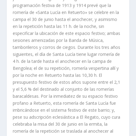
programación festiva de 1913 y 1914 prevé que la
romerí­a de «Santa Lucí­a en Retuerto» se celebre en la
campa el 30 de junio hasta el anochecer, y asimismo
en la repetición hasta las 11 h. de la noche, sin
especificar la ubicación de este espacio festivo; ambas
sesiones amenizadas por la Banda de Música,
tamborileros y corros de ciegos. Durante los tres años
siguientes, el dí­a de Santa Lucí­a tiene lugar romerí­a de
4 h. de la tarde hasta el anochecer en la campa de
Bengolea; el de su repetición, romerí­a vespertina allí­ y
por la noche en Retuerto hasta las 10,30 h. El
presupuesto festivo de estos años supone entre el 2,1
y el 5,6 % del destinado al conjunto de las romerí­as
baracaldesas. Por la inmediatez de su espacio festivo
profano a Retuerto, esta romerí­a de Santa Lucí­a fue
imbricándose en el sistema festivo de este barrio; y,
pese su adscripción eclesiástica a El Regato, cuyo cura
celebraba la misa del 30 de junio en la ermita, la
romerí­a de la repetición se traslada al anochecer al