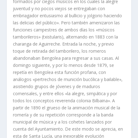
formados por ciegos músicos en los cuales la alegre
juventud y no pocos viejos se entregaban con
embriagador entusiasmo al bullicio y jolgorio haciendo
las delicias del público». Pero también amenizaron las
funciones campestres de ambos dí­as los «músicos
tamborileros» (txistularis), alternando en 1883 con la
charanga de Aguirreche. Entrada la noche, y previo
toque de retirada del tamborilero, los romeros
abandonaban Bengolea para regresar a sus casas. Al
domingo siguiente, y por lo menos desde 1879, se
repetí­a en Bengolea esta función profana, con
análogos «pertrechos de munición bucólica y bailable»,
asistiendo grupos de jóvenes y de maduros
comensales, y entre ellos «la alegre, simpática y por
todos los conceptos reverenda colonia Bilbaina». A
partir de 1890 el grueso de la animación musical de la
romerí­a y de su repetición corresponde a la banda
municipal de música y a los cohetes lanzados por
cuenta del Ayuntamiento. De este modo se aprecia, en
esta de Santa Lucí­a, una inexorable evolución