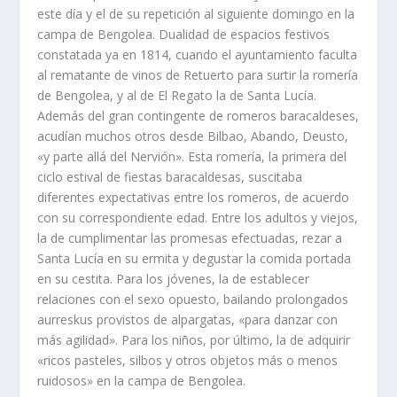
este dí­a y el de su repetición al siguiente domingo en la
campa de Bengolea. Dualidad de espacios festivos
constatada ya en 1814, cuando el ayuntamiento faculta
al rematante de vinos de Retuerto para surtir la romerí­a
de Bengolea, y al de El Regato la de Santa Lucí­a.
Además del gran contingente de romeros baracaldeses,
acudí­an muchos otros desde Bilbao, Abando, Deusto,
«y parte allá del Nervión». Esta romerí­a, la primera del
ciclo estival de fiestas baracaldesas, suscitaba
diferentes expectativas entre los romeros, de acuerdo
con su correspondiente edad. Entre los adultos y viejos,
la de cumplimentar las promesas efectuadas, rezar a
Santa Lucí­a en su ermita y degustar la comida portada
en su cestita. Para los jóvenes, la de establecer
relaciones con el sexo opuesto, bailando prolongados
aurreskus provistos de alpargatas, «para danzar con
más agilidad». Para los niños, por último, la de adquirir
«ricos pasteles, silbos y otros objetos más o menos
ruidosos» en la campa de Bengolea.