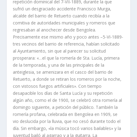
repetición dominical del 7-VII-1889, durante la que
sufrió un desgraciado accidente Francisco Murga,
alcalde del barrio de Retuerto cuando recibí­a a la
comitiva de autoridades municipales y romeros que
regresaban al anochecer desde Bengolea.
Precisamente ese mismo año y poco antes –5-VI-1889-
tres vecinos del barrio de referencia, habí­an solicitado
al Ayuntamiento, sin que al parecer su solicitud
prosperara: «…el que la romerí­a de Sta. Lucí­a, primera
de la temporada, y una de las principales de la
anteiglesia, se amenizara en el casco del barrio de
Retuerto, a donde se retiran los romeros por la noche,
con vistosos fuegos artificiales». Con tiempo
desapacible los dí­as de Santa Lucí­a y su repetición
algún año, como el de 1900, se celebró otra romerí­a al
domingo siguiente, a petición del público. También la
romerí­a profana, celebrada en Bengolea en 1909, se
vio deslucida por la lluvia, que no cesó durante todo el
dí­a. Sin embargo, «la música tocó varios bailables» y la
juventud bailó al agarrao y a la guitarra. La