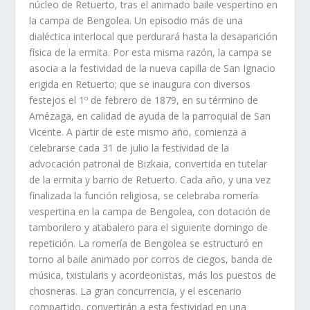
núcleo de Retuerto, tras el animado baile vespertino en
la campa de Bengolea. Un episodio más de una
dialéctica interlocal que perdurará hasta la desaparición
fí­sica de la ermita. Por esta misma razón, la campa se
asocia a la festividad de la nueva capilla de San Ignacio
erigida en Retuerto; que se inaugura con diversos
festejos el 1º de febrero de 1879, en su término de
Amézaga, en calidad de ayuda de la parroquial de San
Vicente. A partir de este mismo año, comienza a
celebrarse cada 31 de julio la festividad de la
advocación patronal de Bizkaia, convertida en tutelar
de la ermita y barrio de Retuerto. Cada año, y una vez
finalizada la función religiosa, se celebraba romerí­a
vespertina en la campa de Bengolea, con dotación de
tamborilero y atabalero para el siguiente domingo de
repetición. La romerí­a de Bengolea se estructuró en
torno al baile animado por corros de ciegos, banda de
música, txistularis y acordeonistas, más los puestos de
chosneras. La gran concurrencia, y el escenario
compartido, convertirán a esta festividad en una