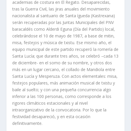
academias de costura en El Regato. Desaparecidas,
tras la Guerra Civil, las jiras anuales del movimiento
nacionalista al santuario de Santa ígueda (Kastrexana)
serán recuperadas por las Juntas Municipales del PNV
baracaldés como Alderdi Eguna (Dí­a del Partido) local,
celebrándose el 10 de mayo de 1987, a base de mitin,
misa, festejos y música de txistu. Ese mismo año, el
equipo municipal de este partido recuperó la romerí­a de
Santa Lucí­a; que durante tres años, se celebró –cada 13
de diciembre- en el somo de su nombre, y otros dos
más en un lugar cercano, el collado de Mandiola entre
Santa Lucí­a y Mesperuza. Con actos elementales: misa,
festejos populares, más animación musical de txistu y
baile al suelto; y con una pequeña concurrencia algo
inferior a las 100 personas, como corresponde a los
rigores climáticos estacionales y al nivel
intraorganizativo de la convocatoria. Por lo que la
festividad desapareció, y en esta ocasión
definitivamente.