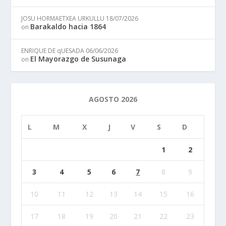
JOSU HORMAETXEA URKULLU
18/07/2026
Barakaldo hacia 1864
on
ENRIQUE DE qUESADA
06/06/2026
El Mayorazgo de Susunaga
on
AGOSTO 2026
L
M
X
J
V
S
D
1
2
3
4
5
6
7
8
9
10
11
12
13
14
15
16
17
18
19
20
21
22
23