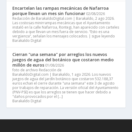
Encartelan las rampas mecánicas de Nafarroa
porque llevan un mes sin funcionar
02/08/2026
Redacción de BarakaldoDigital.com | Barakaldo, 2 ago 2026.
Las costosas minirrampas mecánicas que el Ayuntamiento
instaló en la calle Nafarroa, Rontegi, han aparecido con carteles
debido a que llevan un mes fuera de servicio. “Esto es una
vergüenza”, señalan los mensajes colocados. | sigue leyendo
Barakaldo Digital
Cierran "una semana" por arreglos los nuevos
juegos de agua del botánico que costaron medio
millón de euros
01/08/2026
foto de archivo Redacción de
BarakaldoDigital.com | Barakaldo, 1 ago 2026. Los nuevos
juegos de agua del jardín botánico que costaron 532.188,37
euros echan el cierre durante "una semana" este 3 de agosto
por trabajos de reparación. La versión oficial del Ayuntamiento
(PNV-PSE) es que los arreglos se tienen que hacer debido a
"daños provocados por el […]
Barakaldo Digital