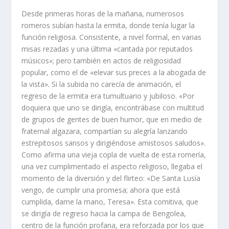
Desde primeras horas de la mañana, numerosos
romeros subí­an hasta la ermita, donde tení­a lugar la
función religiosa. Consistente, a nivel formal, en varias
misas rezadas y una última «cantada por reputados
músicos»; pero también en actos de religiosidad
popular, como el de «elevar sus preces a la abogada de
la vista». Si la subida no carecí­a de animación, el
regreso de la ermita era tumultuario y jubiloso. «Por
doquiera que uno se dirigí­a, encontrábase con multitud
de grupos de gentes de buen humor, que en medio de
fraternal algazara, compartí­an su alegrí­a lanzando
estrepitosos sansos y dirigiéndose amistosos saludos».
Como afirma una vieja copla de vuelta de esta romerí­a,
una vez cumplimentado el aspecto religioso, llegaba el
momento de la diversión y del flirteo: «De Santa Lusí­a
vengo, de cumplir una promesa; ahora que está
cumplida, dame la mano, Teresa». Esta comitiva, que
se dirigí­a de regreso hacia la campa de Bengolea,
centro de la función profana, era reforzada por los que