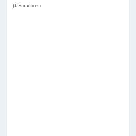
J.I. Homobono