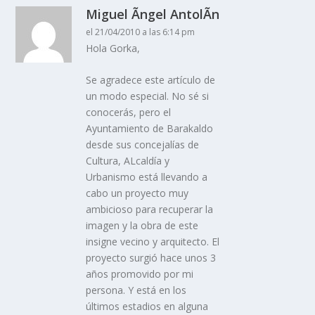
Miguel Ãngel AntolÃ­n
el 21/04/2010 a las 6:14 pm
Hola Gorka,
Se agradece este artí­culo de
un modo especial. No sé si
conocerás, pero el
Ayuntamiento de Barakaldo
desde sus concejalí­as de
Cultura, ALcaldí­a y
Urbanismo está llevando a
cabo un proyecto muy
ambicioso para recuperar la
imagen y la obra de este
insigne vecino y arquitecto. El
proyecto surgió hace unos 3
años promovido por mi
persona. Y está en los
últimos estadios en alguna