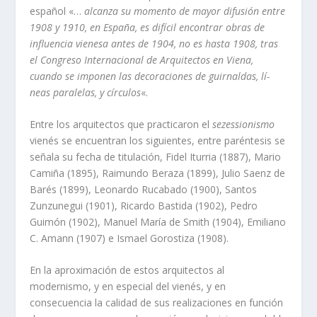
español «…
alcanza su momento de mayor difusión entre
1908 y 1910, en España, es difí­cil encontrar obras de
influencia vienesa antes de 1904, no es hasta 1908, tras
el Congreso Internacional de Arquitectos en Viena,
cuando se imponen las decoraciones de guirnaldas, lí­
neas paralelas, y cí­rculos
«.
Entre los arquitectos que practicaron el
sezessionismo
vienés se encuentran los siguientes, entre paréntesis se
señala su fecha de titulación, Fidel Iturria (1887), Mario
Camiña (1895), Raimundo Beraza (1899), Julio Saenz de
Barés (1899), Leonardo Rucabado (1900), Santos
Zunzunegui (1901), Ricardo Bastida (1902), Pedro
Guimón (1902), Manuel Marí­a de Smith (1904), Emiliano
C. Amann (1907) e Ismael Gorostiza (1908).
En la aproximación de estos arquitectos al
modernismo, y en especial del vienés, y en
consecuencia la calidad de sus realizaciones en función