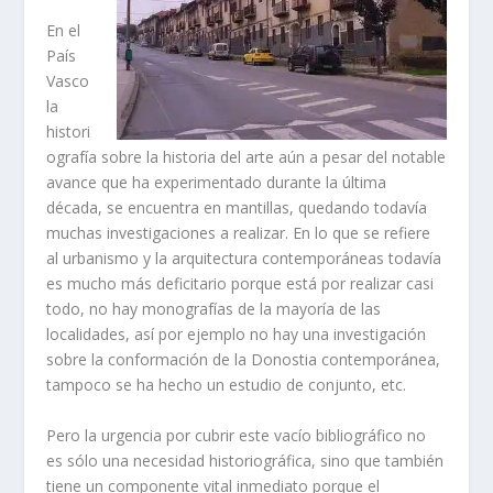
En el
Paí­s
Vasco
la
histori
ografí­a sobre la historia del arte aún a pesar del notable
avance que ha experimentado durante la última
década, se encuentra en mantillas, quedando todaví­a
muchas investigaciones a realizar. En lo que se refiere
al urbanismo y la arquitectura contemporáneas todaví­a
es mucho más deficitario porque está por realizar casi
todo, no hay monografí­as de la mayorí­a de las
localidades, así­ por ejemplo no hay una investigación
sobre la conformación de la Donostia contemporánea,
tampoco se ha hecho un estudio de conjunto, etc.
Pero la urgencia por cubrir este vací­o bibliográfico no
es sólo una necesidad historiográfica, sino que también
tiene un componente vital inmediato porque el