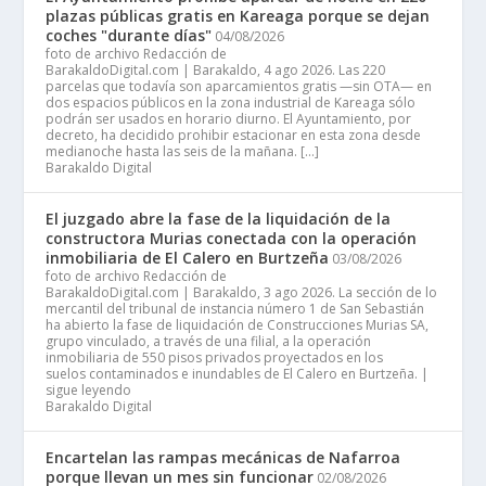
plazas públicas gratis en Kareaga porque se dejan
coches "durante días"
04/08/2026
foto de archivo Redacción de
BarakaldoDigital.com | Barakaldo, 4 ago 2026. Las 220
parcelas que todavía son aparcamientos gratis —sin OTA— en
dos espacios públicos en la zona industrial de Kareaga sólo
podrán ser usados en horario diurno. El Ayuntamiento, por
decreto, ha decidido prohibir estacionar en esta zona desde
medianoche hasta las seis de la mañana. […]
Barakaldo Digital
El juzgado abre la fase de la liquidación de la
constructora Murias conectada con la operación
inmobiliaria de El Calero en Burtzeña
03/08/2026
foto de archivo Redacción de
BarakaldoDigital.com | Barakaldo, 3 ago 2026. La sección de lo
mercantil del tribunal de instancia número 1 de San Sebastián
ha abierto la fase de liquidación de Construcciones Murias SA,
grupo vinculado, a través de una filial, a la operación
inmobiliaria de 550 pisos privados proyectados en los
suelos contaminados e inundables de El Calero en Burtzeña. |
sigue leyendo
Barakaldo Digital
Encartelan las rampas mecánicas de Nafarroa
porque llevan un mes sin funcionar
02/08/2026