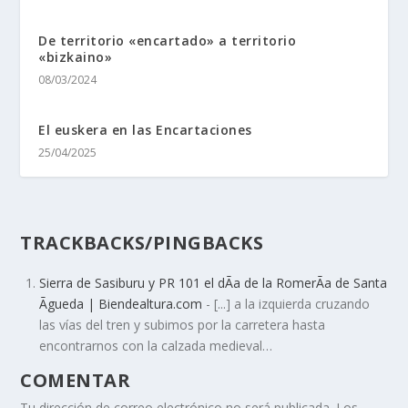
De territorio «encartado» a territorio
«bizkaino»
08/03/2024
El euskera en las Encartaciones
25/04/2025
TRACKBACKS/PINGBACKS
Sierra de Sasiburu y PR 101 el dÃ­a de la RomerÃ­a de Santa
Ãgueda | Biendealtura.com
- [...] a la izquierda cruzando
las ví­as del tren y subimos por la carretera hasta
encontrarnos con la calzada medieval…
COMENTAR
Tu dirección de correo electrónico no será publicada.
Los