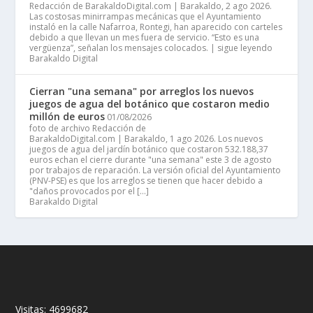
Redacción de BarakaldoDigital.com | Barakaldo, 2 ago 2026.
Las costosas minirrampas mecánicas que el Ayuntamiento
instaló en la calle Nafarroa, Rontegi, han aparecido con carteles
debido a que llevan un mes fuera de servicio. “Esto es una
vergüenza”, señalan los mensajes colocados. | sigue leyendo
Barakaldo Digital
Cierran "una semana" por arreglos los nuevos
juegos de agua del botánico que costaron medio
millón de euros
01/08/2026
foto de archivo Redacción de
BarakaldoDigital.com | Barakaldo, 1 ago 2026. Los nuevos
juegos de agua del jardín botánico que costaron 532.188,37
euros echan el cierre durante "una semana" este 3 de agosto
por trabajos de reparación. La versión oficial del Ayuntamiento
(PNV-PSE) es que los arreglos se tienen que hacer debido a
"daños provocados por el […]
Barakaldo Digital
Visitas:
4699682