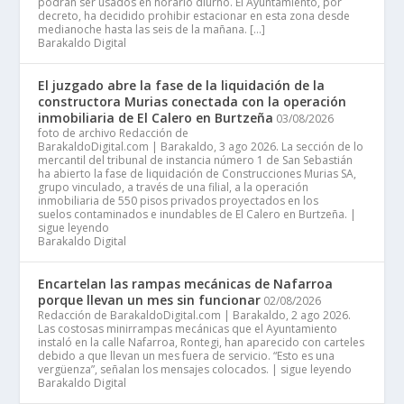
podrán ser usados en horario diurno. El Ayuntamiento, por
decreto, ha decidido prohibir estacionar en esta zona desde
medianoche hasta las seis de la mañana. […]
Barakaldo Digital
El juzgado abre la fase de la liquidación de la
constructora Murias conectada con la operación
inmobiliaria de El Calero en Burtzeña
03/08/2026
foto de archivo Redacción de
BarakaldoDigital.com | Barakaldo, 3 ago 2026. La sección de lo
mercantil del tribunal de instancia número 1 de San Sebastián
ha abierto la fase de liquidación de Construcciones Murias SA,
grupo vinculado, a través de una filial, a la operación
inmobiliaria de 550 pisos privados proyectados en los
suelos contaminados e inundables de El Calero en Burtzeña. |
sigue leyendo
Barakaldo Digital
Encartelan las rampas mecánicas de Nafarroa
porque llevan un mes sin funcionar
02/08/2026
Redacción de BarakaldoDigital.com | Barakaldo, 2 ago 2026.
Las costosas minirrampas mecánicas que el Ayuntamiento
instaló en la calle Nafarroa, Rontegi, han aparecido con carteles
debido a que llevan un mes fuera de servicio. “Esto es una
vergüenza”, señalan los mensajes colocados. | sigue leyendo
Barakaldo Digital