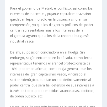
Para el gobierno de Madrid, el conflicto, así­ como los
intereses del naciente y pujante capitalismo vizcaí­no
quedaban lejos, no sólo en la distancia sino en su
comprensión, ya que los dirigentes polí­ticos del poder
central representaban más a los intereses de la
oligarquí­a agraria que a los de la reciente burguesí­a
industrial vasca.
De ahí­, su posición conciliadora en el huelga. Sin
embargo, según entramos en la década, como fecha
representativa tenemos el arancel proteccionista de
1891, podemos afirmar, como regla general, que los
intereses del gran capitalismo vasco, vinculado al
sector siderúrgico, quedan unidos definitivamente al
poder central que será fiel defensor de sus intereses a
través de todo tipo de medidas: arancelarias, polí­ticas,
de orden público, etc.
En resumen, la recesión hemos de buscarla en el plano