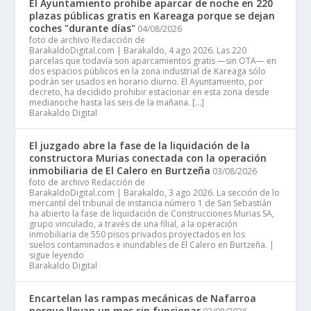
El Ayuntamiento prohíbe aparcar de noche en 220
plazas públicas gratis en Kareaga porque se dejan
coches "durante días"
04/08/2026
foto de archivo Redacción de
BarakaldoDigital.com | Barakaldo, 4 ago 2026. Las 220
parcelas que todavía son aparcamientos gratis —sin OTA— en
dos espacios públicos en la zona industrial de Kareaga sólo
podrán ser usados en horario diurno. El Ayuntamiento, por
decreto, ha decidido prohibir estacionar en esta zona desde
medianoche hasta las seis de la mañana. […]
Barakaldo Digital
El juzgado abre la fase de la liquidación de la
constructora Murias conectada con la operación
inmobiliaria de El Calero en Burtzeña
03/08/2026
foto de archivo Redacción de
BarakaldoDigital.com | Barakaldo, 3 ago 2026. La sección de lo
mercantil del tribunal de instancia número 1 de San Sebastián
ha abierto la fase de liquidación de Construcciones Murias SA,
grupo vinculado, a través de una filial, a la operación
inmobiliaria de 550 pisos privados proyectados en los
suelos contaminados e inundables de El Calero en Burtzeña. |
sigue leyendo
Barakaldo Digital
Encartelan las rampas mecánicas de Nafarroa
porque llevan un mes sin funcionar