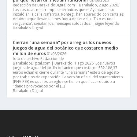
02/08/2026
Redacción de BarakaldoDigital.com | Barakaldo, 2 ago 2026.
Las costosas minirrampas mecánicas que el Ayuntamiento
instaló en la calle Nafarroa, Rontegi, han aparecido con carteles
debido a que llevan un mes fuera de servicio. “Esto es una
vergüenza”, señalan los mensajes colocados. | sigue leyendo
Barakaldo Digital
Cierran "una semana" por arreglos los nuevos
juegos de agua del botánico que costaron medio
millón de euros
01/08/2026
foto de archivo Redacción de
BarakaldoDigital.com | Barakaldo, 1 ago 2026. Los nuevos
juegos de agua del jardín botánico que costaron 532.188,37
euros echan el cierre durante "una semana" este 3 de agosto
por trabajos de reparación. La versión oficial del Ayuntamiento
(PNV-PSE) es que los arreglos se tienen que hacer debido a
"daños provocados por el […]
Barakaldo Digital