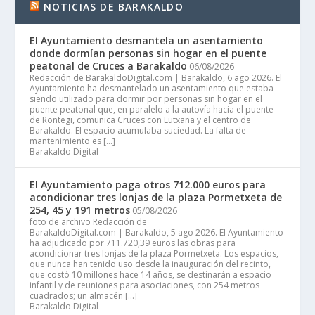
NOTICIAS DE BARAKALDO
El Ayuntamiento desmantela un asentamiento
donde dormían personas sin hogar en el puente
peatonal de Cruces a Barakaldo
06/08/2026
Redacción de BarakaldoDigital.com | Barakaldo, 6 ago 2026. El
Ayuntamiento ha desmantelado un asentamiento que estaba
siendo utilizado para dormir por personas sin hogar en el
puente peatonal que, en paralelo a la autovía hacia el puente
de Rontegi, comunica Cruces con Lutxana y el centro de
Barakaldo. El espacio acumulaba suciedad. La falta de
mantenimiento es […]
Barakaldo Digital
El Ayuntamiento paga otros 712.000 euros para
acondicionar tres lonjas de la plaza Pormetxeta de
254, 45 y 191 metros
05/08/2026
foto de archivo Redacción de
BarakaldoDigital.com | Barakaldo, 5 ago 2026. El Ayuntamiento
ha adjudicado por 711.720,39 euros las obras para
acondicionar tres lonjas de la plaza Pormetxeta. Los espacios,
que nunca han tenido uso desde la inauguración del recinto,
que costó 10 millones hace 14 años, se destinarán a espacio
infantil y de reuniones para asociaciones, con 254 metros
cuadrados; un almacén […]
Barakaldo Digital