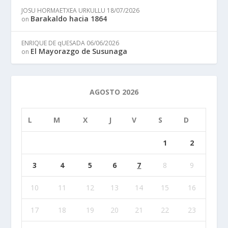
JOSU HORMAETXEA URKULLU
18/07/2026
Barakaldo hacia 1864
on
ENRIQUE DE qUESADA
06/06/2026
El Mayorazgo de Susunaga
on
AGOSTO 2026
L
M
X
J
V
S
D
1
2
3
4
5
6
7
8
9
10
11
12
13
14
15
16
17
18
19
20
21
22
23