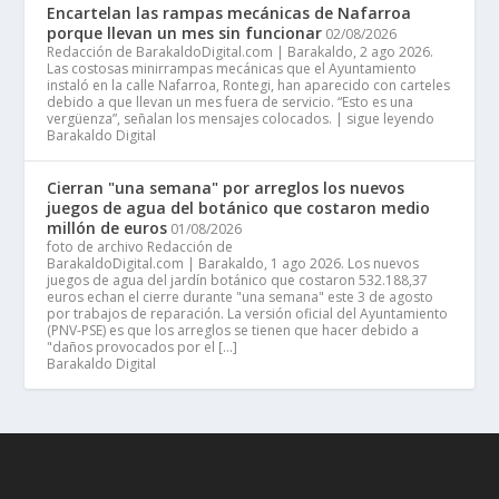
Encartelan las rampas mecánicas de Nafarroa
porque llevan un mes sin funcionar
02/08/2026
Redacción de BarakaldoDigital.com | Barakaldo, 2 ago 2026.
Las costosas minirrampas mecánicas que el Ayuntamiento
instaló en la calle Nafarroa, Rontegi, han aparecido con carteles
debido a que llevan un mes fuera de servicio. “Esto es una
vergüenza”, señalan los mensajes colocados. | sigue leyendo
Barakaldo Digital
Cierran "una semana" por arreglos los nuevos
juegos de agua del botánico que costaron medio
millón de euros
01/08/2026
foto de archivo Redacción de
BarakaldoDigital.com | Barakaldo, 1 ago 2026. Los nuevos
juegos de agua del jardín botánico que costaron 532.188,37
euros echan el cierre durante "una semana" este 3 de agosto
por trabajos de reparación. La versión oficial del Ayuntamiento
(PNV-PSE) es que los arreglos se tienen que hacer debido a
"daños provocados por el […]
Barakaldo Digital