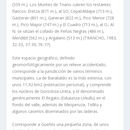
(559 m.). Los Montes de Triano cubren los restantes
flancos: Eretza (871 m.), al SO; Cepal/Aldape (713 m.),
Gasteran (801 m.), Ganeran (822 m.), Pico Menor (728
m.), Pico Mayor (747 m.) y El Cuadro (713 m.), al O.; Al
N. se sitúan el collado de Peñas Negras (486 m.),
Mendibil (562 m.) y Argalario (513 m.) (TRANCHO, 1983,
32-33, 37-39; 76-77).
Este espacio geográfico, definido
geomorfológicamente por un relieve acciden­tado,
corresponde a la jurisdicción de varios términos
municipales. La de Barakaldo es la más extensa, con
unos 11,92 km
2
(estimación personal), y comprende
los nú­cleos de Gorostiza-Ureta, y el denominado
genéricamente El Regato (Eskauriza-Urkullu) en el
fondo del valle, además de Mesperuza, Tellitu y
algunos caseríos dise­minados por las laderas.
Corresponde a Güeñes una pequeña zona, de unos