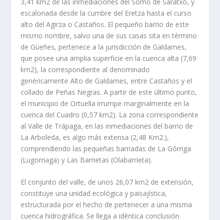
3,41 km
2
de las inmediacio­nes del Somo de Saratxo, y
escalonada desde la cumbre del Eretza hasta el curso
alto del Agirza o Castaños. El pequeño barrio de este
mismo nombre, salvo una de sus casas sita en término
de Güeñes, pertenece a la jurisdicción de Galdames,
que posee una amplia superficie en la cuenca alta (7,69
km
2
), la correspondiente al denomina­do
genéricamente Alto de Galdames, entre Castaños y el
collado de Peñas Negras. A partir de este último punto,
el municipio de Ortuella irrumpe marginalmente en la
cuenca del Cuadro (0,57 km
2
). La zona correspondiente
al Valle de Trápaga, en las inmediaciones del barrio de
La Arboleda, es algo más extensa (2,48 Km2.),
comprendiendo las pequeñas barriadas de La Górriga
(Lugorriaga) y Las Barrietas (Olabarrieta).
El conjunto del valle, de unos 26,07 km
2
de extensión,
constituye una unidad ecológica y paisajística,
estructurada por el hecho de pertenecer a una misma
cuenca hidrográfica. Se llega a idéntica conclusión