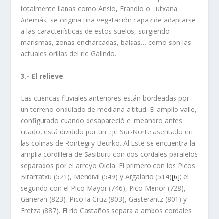
totalmente llanas como Ansio, Erandio o Lutxana.
Además, se origina una vegetación capaz de adaptarse
a las características de estos suelos, surgiendo
marismas, zonas encharcadas, balsas… como son las
actuales orillas del rio Galindo.
3.- El relieve
Las cuencas fluviales anteriores están bordeadas por
un terreno ondulado de mediana altitud. El amplio valle,
configurado cuando desapareció el meandro antes
citado, está dividido por un eje Sur-Norte asentado en
las colinas de Rontegi y Beurko. Al Este se encuentra la
amplia cordillera de Sasiburu con dos cordales paralelos
separados por el arroyo Oiola. El primero con los Picos
Bitarratxu (521), Mendivil (549) y Argalario (514)
[6]
; el
segundo con el Pico Mayor (746), Pico Menor (728),
Ganeran (823), Pico la Cruz (803), Gasterantz (801) y
Eretza (887). El río Castaños separa a ambos cordales