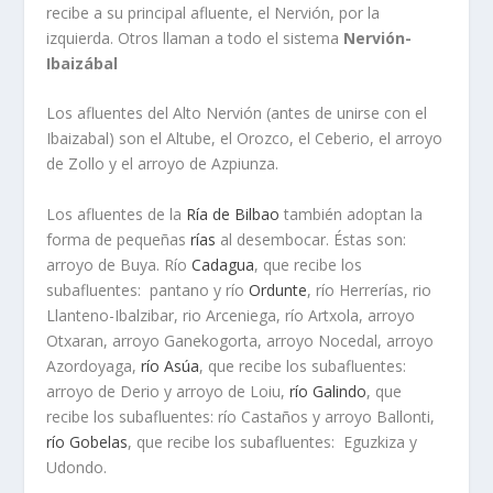
recibe a su principal afluente, el Nervión, por la
izquierda. Otros llaman a todo el sistema
Nervión-
Ibaizábal
Los afluentes del Alto Nervión (antes de unirse con el
Ibaizabal) son el Altube, el Orozco, el Ceberio, el arroyo
de Zollo y el arroyo de Azpiunza.
Los afluentes de la
Ría de Bilbao
también adoptan la
forma de pequeñas
rías
al desembocar. Éstas son:
arroyo de Buya. Río
Cadagua
, que recibe los
subafluentes: pantano y río
Ordunte
, río Herrerías, rio
Llanteno-Ibalzibar, rio Arceniega, río Artxola, arroyo
Otxaran, arroyo Ganekogorta, arroyo Nocedal, arroyo
Azordoyaga,
río Asúa
, que recibe los subafluentes:
arroyo de Derio y arroyo de Loiu,
río Galindo
, que
recibe los subafluentes: río Castaños y arroyo Ballonti,
río Gobelas
, que recibe los subafluentes: Eguzkiza y
Udondo.