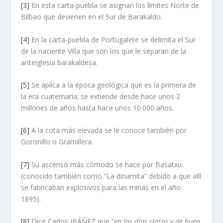
[3]
En esta carta-puebla se asignan los límites Norte de
Bilbao que devienen en el Sur de Barakaldo.
[4]
En la carta-puebla de Portugalete se delimita el Sur
de la naciente Villa que son los que le separan de la
anteiglesia barakaldesa.
[5]
Se aplica a la época geológica que es la primera de
la era cuaternaria; se extiende desde hace unos 2
millones de años hasta hace unos 10.000 años.
[6]
A la cota más elevada se le conoce también por
Goronillo o Gramillera.
[7]
Su ascenso más cómodo se hace por Basatxu
(conocido también como “La dinamita” debido a que allí
se fabricaban explosivos para las minas en el año
1895).
[8]
Dice Carlos IBÁÑEZ que “
en los días claros y de buen