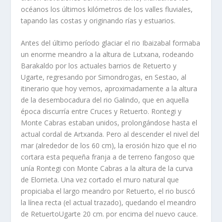
océanos los últimos kilómetros de los valles fluviales,
tapando las costas y originando rías y estuarios.
Antes del último período glaciar el rio Ibaizabal formaba
un enorme meandro a la altura de Lutxana, rodeando
Barakaldo por los actuales barrios de Retuerto y
Ugarte, regresando por Simondrogas, en Sestao, al
itinerario que hoy vemos, aproximadamente a la altura
de la desembocadura del rio Galindo, que en aquella
época discurría entre Cruces y Retuerto. Rontegi y
Monte Cabras estaban unidos, prolongándose hasta el
actual cordal de Artxanda. Pero al descender el nivel del
mar (alrededor de los 60 cm), la erosión hizo que el rio
cortara esta pequeña franja a de terreno fangoso que
unía Rontegi con Monte Cabras a la altura de la curva
de Elorrieta. Una vez cortado el muro natural que
propiciaba el largo meandro por Retuerto, el rio buscó
la línea recta (el actual trazado), quedando el meandro
de Retuerto­Ugarte 20 cm. por encima del nuevo cauce.