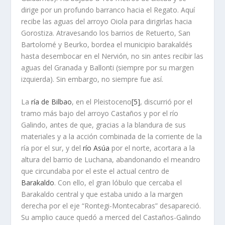
dirige por un profundo barranco hacia el Regato. Aquí
recibe las aguas del arroyo Oiola para dirigirlas hacia
Gorostiza. Atravesando los barrios de Retuerto, San
Bartolomé y Beurko, bordea el municipio barakaldés
hasta desembocar en el Nervión, no sin antes recibir las
aguas del Granada y Ballonti (siempre por su margen
izquierda). Sin embargo, no siempre fue así.
La
ría de Bilbao
, en el Pleistoceno
[5]
, discurrió por el
tramo más bajo del arroyo Castaños y por el río
Galindo, antes de que, gracias a la blandura de sus
materiales y a la acción combinada de la corriente de la
ría por el sur, y del
río Asúa
por el norte, acortara a la
altura del barrio de Luchana, abandonando el meandro
que circundaba por el este el actual centro de
Barakaldo
. Con ello, el gran lóbulo que cercaba el
Barakaldo central y que estaba unido a la margen
derecha por el eje “Rontegi-Montecabras” desapareció.
Su amplio cauce quedó a merced del Castaños-Galindo