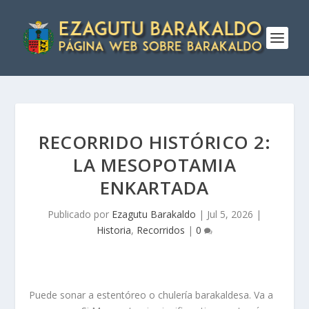
RECORRIDO HISTÓRICO 2:
LA MESOPOTAMIA
ENKARTADA
Publicado por
Ezagutu Barakaldo
|
Jul 5, 2026
|
Historia
,
Recorridos
|
0
Puede sonar a estentóreo o chulería barakaldesa. Va a