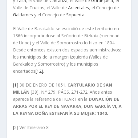
y
Zalla
, el Valle de
Carranza
, el Valle de
Gordejuela
, el
Valle de
Trucios
, el Valle de
Arcentales
, el Concejo de
Galdames
y el Concejo de
Sopuerta
.
El Valle de Barakaldo se escindió de este territorio en
1366 incorporándose al Señorío de Bizkaia (merindad
de Uribe) y el Valle de Somorrostro lo hizo en 1804.
Desde entonces existen dos espacios administrativos:
los municipios de la margen izquierda (Valles de
Barakaldo y Somorrostro) y los municipios
encartados
[12]
.
[1]
30 DE ENERO DE 1051.
CARTULARIO DE SAN
MILLÁN
[38], N.º 279, PÁGS. 271-272. Años antes
aparece la referencia de HUART en la
DONACIÓN DE
ARRAS POR EL REY DE NAVARRA, DON GARCÍA VI, A
LA REYNA DOÑA ESTEFANÍA SU MUJER: 1040.
[2]
Ver Itinerario 8