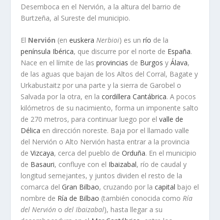
Desemboca en el Nervión, a la altura del barrio de
Burtzeña, al Sureste del municipio.
El
Nervión
(en
euskera
Nerbioi
) es un
río
de la
península Ibérica
, que discurre por el norte de
España
.
Nace en el límite de las
provincias
de
Burgos
y
Álava
,
de las aguas que bajan de los Altos del Corral, Bagate y
Urkabustaitz por una parte y la sierra de Garobel o
Salvada por la otra, en la
cordillera Cantábrica
. A pocos
kilómetros de su nacimiento, forma un imponente salto
de 270 metros, para continuar luego por el
valle de
Délica
en dirección noreste. Baja por el llamado valle
del Nervión o Alto Nervión hasta entrar a la provincia
de
Vizcaya
, cerca del pueblo de
Orduña
. En el municipio
de
Basauri
, confluye con el
Ibaizabal
, río de caudal y
longitud semejantes, y juntos dividen el resto de la
comarca del
Gran Bilbao
, cruzando por la
capital
bajo el
nombre de
Ría de Bilbao
(también conocida como
Ría
del Nervión
o
del Ibaizabal
), hasta llegar a su