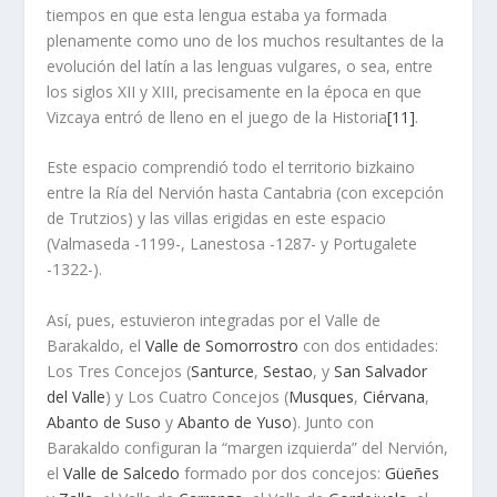
tiempos en que esta lengua estaba ya formada
plenamente como uno de los muchos resultantes de la
evolución del latín a las lenguas vulgares, o sea, entre
los siglos XII y XIII, precisamente en la época en que
Vizcaya entró de lleno en el juego de la Historia
[11]
.
Este espacio comprendió todo el territorio bizkaino
entre la Ría del Nervión hasta Cantabria (con excepción
de Trutzios) y las villas erigidas en este espacio
(Valmaseda -1199-, Lanestosa -1287- y Portugalete
-1322-).
Así, pues, estuvieron integradas por el Valle de
Barakaldo, el
Valle de Somorrostro
con dos entidades:
Los Tres Concejos (
Santurce
,
Sestao
, y
San Salvador
del Valle
) y Los Cuatro Concejos (
Musques
,
Ciérvana
,
Abanto de Suso
y
Abanto de Yuso
). Junto con
Barakaldo configuran la “margen izquierda” del Nervión,
el
Valle de Salcedo
formado por dos concejos:
Güeñes