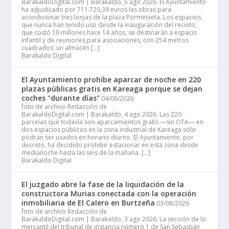
BarakaldoDigital.com | Barakaldo, 5 ago 2026. El Ayuntamiento
ha adjudicado por 711.720,39 euros las obras para
acondicionar tres lonjas de la plaza Pormetxeta. Los espacios,
que nunca han tenido uso desde la inauguración del recinto,
que costó 10 millones hace 14 años, se destinarán a espacio
infantil y de reuniones para asociaciones, con 254 metros
cuadrados; un almacén […]
Barakaldo Digital
El Ayuntamiento prohíbe aparcar de noche en 220
plazas públicas gratis en Kareaga porque se dejan
coches "durante días"
04/08/2026
foto de archivo Redacción de
BarakaldoDigital.com | Barakaldo, 4 ago 2026. Las 220
parcelas que todavía son aparcamientos gratis —sin OTA— en
dos espacios públicos en la zona industrial de Kareaga sólo
podrán ser usados en horario diurno. El Ayuntamiento, por
decreto, ha decidido prohibir estacionar en esta zona desde
medianoche hasta las seis de la mañana. […]
Barakaldo Digital
El juzgado abre la fase de la liquidación de la
constructora Murias conectada con la operación
inmobiliaria de El Calero en Burtzeña
03/08/2026
foto de archivo Redacción de
BarakaldoDigital.com | Barakaldo, 3 ago 2026. La sección de lo
mercantil del tribunal de instancia número 1 de San Sebastián