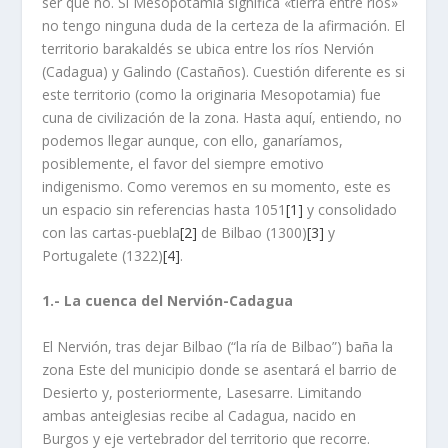
ser que no. Si Mesopotamia significa «tierra entre ríos»
no tengo ninguna duda de la certeza de la afirmación. El
territorio barakaldés se ubica entre los ríos Nervión
(Cadagua) y Galindo (Castaños). Cuestión diferente es si
este territorio (como la originaria Mesopotamia) fue
cuna de civilización de la zona. Hasta aquí, entiendo, no
podemos llegar aunque, con ello, ganaríamos,
posiblemente, el favor del siempre emotivo
indigenismo. Como veremos en su momento, este es
un espacio sin referencias hasta 1051
[1]
y consolidado
con las cartas-puebla
[2]
de Bilbao (1300)
[3]
y
Portugalete (1322)
[4]
.
1.- La cuenca del Nervión-Cadagua
El Nervión, tras dejar Bilbao (“la ría de Bilbao”) baña la
zona Este del municipio donde se asentará el barrio de
Desierto y, posteriormente, Lasesarre. Limitando
ambas anteiglesias recibe al Cadagua, nacido en
Burgos y eje vertebrador del territorio que recorre.