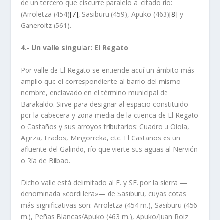
de un tercero que discurre paralelo al citado rio:
(Arroletza (454)
[7]
, Sasiburu (459), Apuko (463)
[8]
y
Ganeroitz (561).
4.- Un valle singular: El Regato
Por valle de El Regato se entiende aquí un ámbito más
amplio que el correspon­diente al barrio del mismo
nombre, enclavado en el término municipal de
Barakaldo. Sirve para designar al espacio constituido
por la cabecera y zona media de la cuenca de El Regato
o Castaños y sus arroyos tributarios: Cuadro u Oiola,
Agirza, Frados, Mingorreka, etc. El Castaños es un
afluente del Galindo, río que vierte sus aguas al Nervión
o Ría de Bilbao.
Dicho valle está delimitado al E. y SE. por la sierra —
denominada «cordille­ra»— de Sasiburu, cuyas cotas
más significativas son: Arroletza (454 m.), Sasiburu (456
m.), Peñas Blancas/Apuko (463 m.), Apuko/Juan Roiz