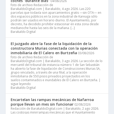
coches "durante días"
04/08/2026
foto de archivo Redacción de
BarakaldoDigital.com | Barakaldo, 4 ago 2026. Las 220
parcelas que todavía son aparcamientos gratis —sin OTA— en
dos espacios públicos en la zona industrial de Kareaga sólo
podrán ser usados en horario diurno. El Ayuntamiento, por
decreto, ha decidido prohibir estacionar en esta zona desde
medianoche hasta las seis de la mañana. […]
Barakaldo Digital
El juzgado abre la fase de la liquidación de la
constructora Murias conectada con la operación
inmobiliaria de El Calero en Burtzeña
03/08/2026
foto de archivo Redacción de
BarakaldoDigital.com | Barakaldo, 3 ago 2026. La sección de lo
mercantil del tribunal de instancia número 1 de San Sebastián
ha abierto la fase de liquidación de Construcciones Murias SA,
grupo vinculado, a través de una filial, a la operación
inmobiliaria de 550 pisos privados proyectados en los
suelos contaminados e inundables de El Calero en Burtzeña. |
sigue leyendo
Barakaldo Digital
Encartelan las rampas mecánicas de Nafarroa
porque llevan un mes sin funcionar
02/08/2026
Redacción de BarakaldoDigital.com | Barakaldo, 2 ago 2026.
Las costosas minirrampas mecánicas que el Ayuntamiento