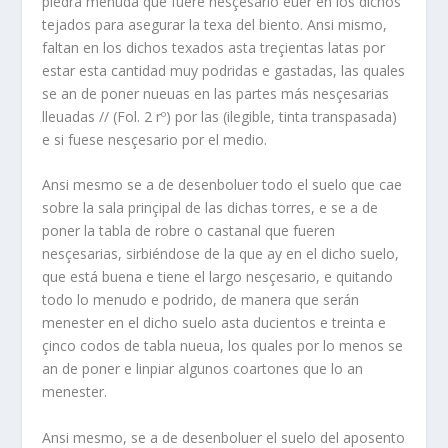
piedra menuda que fuere nesçesario euer en los dichos
tejados para asegurar la texa del biento. Ansi mismo,
faltan en los dichos texados asta treçientas latas por
estar esta cantidad muy podridas e gastadas, las quales
se an de poner nueuas en las partes más nesçesarias
lleuadas // (Fol. 2 rº) por las (ilegible, tinta transpasada)
e si fuese nesçesario por el medio.
Ansi mesmo se a de desenboluer todo el suelo que cae
sobre la sala prinçipal de las dichas torres, e se a de
poner la tabla de robre o castanal que fueren
nesçesarias, sirbiéndose de la que ay en el dicho suelo,
que está buena e tiene el largo nesçesario, e quitando
todo lo menudo e podrido, de manera que serán
menester en el dicho suelo asta ducientos e treinta e
çinco codos de tabla nueua, los quales por lo menos se
an de poner e linpiar algunos coartones que lo an
menester.
Ansi mesmo, se a de desenboluer el suelo del aposento