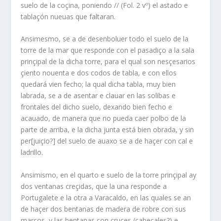
suelo de la coçina, poniendo // (Fol. 2 vº) el astado e
tablaçón nueuas que faltaran.
Ansimesmo, se a de desenboluer todo el suelo de la
torre de la mar que responde con el pasadiço a la sala
prinçipal de la dicha torre, para el qual son nesçesarios
çiento nouenta e dos codos de tabla, e con ellos
quedará vien fecho; la qual dicha tabla, muy bien
labrada, se a de asentar e clauar en las solibas e
frontales del dicho suelo, dexando bien fecho e
acauado, de manera que no pueda caer polbo de la
parte de arriba, e la dicha junta está bien obrada, y sin
per[juiçio?] del suelo de auaxo se a de haçer con cal e
ladrillo.
Ansimismo, en el quarto e suelo de la torre prinçipal ay
dos ventanas creçidas, que la una responde a
Portugalete e la otra a Varacaldo, en las quales se an
de haçer dos bentanas de madera de robre con sus
marcos, y las bentanas con cruces (cabeçales?) e