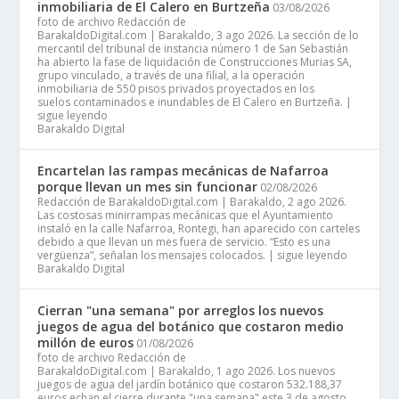
inmobiliaria de El Calero en Burtzeña
03/08/2026
foto de archivo Redacción de
BarakaldoDigital.com | Barakaldo, 3 ago 2026. La sección de lo
mercantil del tribunal de instancia número 1 de San Sebastián
ha abierto la fase de liquidación de Construcciones Murias SA,
grupo vinculado, a través de una filial, a la operación
inmobiliaria de 550 pisos privados proyectados en los
suelos contaminados e inundables de El Calero en Burtzeña. |
sigue leyendo
Barakaldo Digital
Encartelan las rampas mecánicas de Nafarroa
porque llevan un mes sin funcionar
02/08/2026
Redacción de BarakaldoDigital.com | Barakaldo, 2 ago 2026.
Las costosas minirrampas mecánicas que el Ayuntamiento
instaló en la calle Nafarroa, Rontegi, han aparecido con carteles
debido a que llevan un mes fuera de servicio. “Esto es una
vergüenza”, señalan los mensajes colocados. | sigue leyendo
Barakaldo Digital
Cierran "una semana" por arreglos los nuevos
juegos de agua del botánico que costaron medio
millón de euros
01/08/2026
foto de archivo Redacción de
BarakaldoDigital.com | Barakaldo, 1 ago 2026. Los nuevos
juegos de agua del jardín botánico que costaron 532.188,37
euros echan el cierre durante "una semana" este 3 de agosto