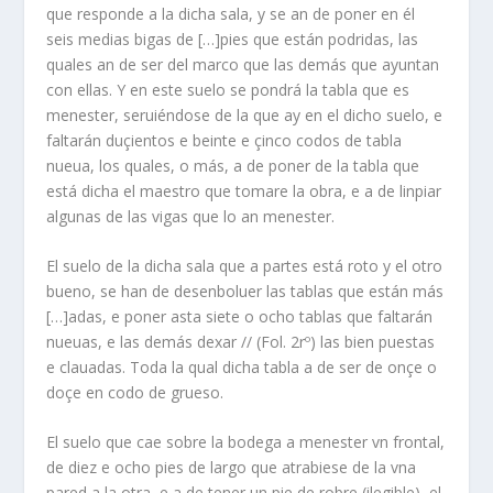
que responde a la dicha sala, y se an de poner en él
seis medias bigas de […]pies que están podridas, las
quales an de ser del marco que las demás que ayuntan
con ellas. Y en este suelo se pondrá la tabla que es
menester, seruiéndose de la que ay en el dicho suelo, e
faltarán duçientos e beinte e çinco codos de tabla
nueua, los quales, o más, a de poner de la tabla que
está dicha el maestro que tomare la obra, e a de linpiar
algunas de las vigas que lo an menester.
El suelo de la dicha sala que a partes está roto y el otro
bueno, se han de desenboluer las tablas que están más
[…]adas, e poner asta siete o ocho tablas que faltarán
nueuas, e las demás dexar // (Fol. 2rº) las bien puestas
e clauadas. Toda la qual dicha tabla a de ser de onçe o
doçe en codo de grueso.
El suelo que cae sobre la bodega a menester vn frontal,
de diez e ocho pies de largo que atrabiese de la vna
pared a la otra, e a de tener un pie de robre (ilegible), el