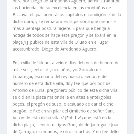
obra por Diego de Arredondo Aguero, administrador de
las haciendas de su excelencia en las montañas de
Bizcaya, el qual pondrá los capítulos e condiçión el de la
dicha obra, y se rematará en la persona que menor e
más a bentaja postura hiçiere. E para que benga a
notiçia de todos se haçe este pregón y se fixará en la
plaça
[1]
pública de esta villa de Uiluao en el lugar
acostunbrado. Diego de Arredondo Aguero.
En la villa de Uiluao, a veinte días del mes de henero de
mil e seisçientos e çinco años, yo Gonçalo de
Lopategui, escriuano del rey nuestro señor, e del
número de esta dicha villa, doy fee que por boz de
Antonio de Luna, pregonero público de esta dicha villa,
se dió en la plaza maior della en altas e ynteligibles
boçes, el pregón de suso, e acauado de dar el dicho
pregón, le fixé en vn pilar del çimiterio de señor Sant
Anton de esta dicha villa // (Fol. 1 vº) que está en la
dicha plaça, siendo testigos Gonçalo de Jauregui e Joan
de Çarraga, escriuanos, e otros muchos. Y en fee dello