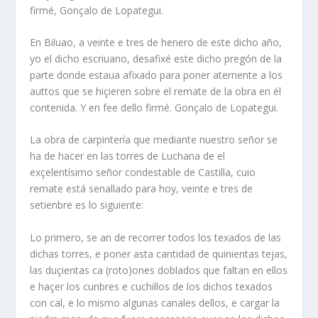
firmé, Gonçalo de Lopategui.
En Biluao, a veinte e tres de henero de este dicho año,
yo el dicho escriuano, desafixé este dicho pregón de la
parte donde estaua afixado para poner aternente a los
auttos que se hiçieren sobre el remate de la obra en él
contenida. Y en fee dello firmé. Gonçalo de Lopategui.
La obra de carpintería que mediante nuestro señor se
ha de hacer en las torres de Luchana de el
exçelentísimo señor condestable de Castilla, cuio
remate está senallado para hoy, veinte e tres de
setienbre es lo siguiente:
Lo primero, se an de recorrer todos los texados de las
dichas torres, e poner asta cantidad de quinientas tejas,
las duçientas ca (roto)ones doblados que faltan en ellos
e haçer los cunbres e cuchillos de los dichos texados
con cal, e lo mismo algunas canales dellos, e cargar la