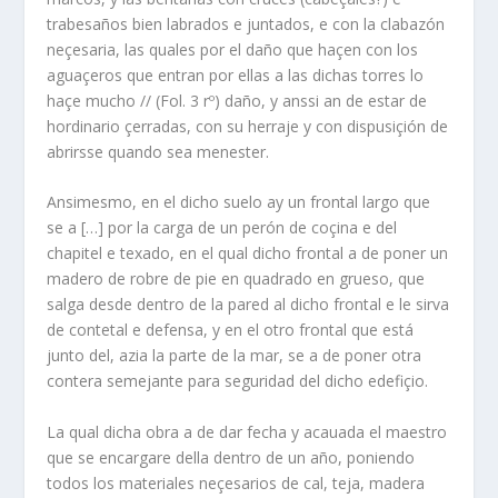
trabesaños bien labrados e juntados, e con la clabazón
neçesaria, las quales por el daño que haçen con los
aguaçeros que entran por ellas a las dichas torres lo
haçe mucho // (Fol. 3 rº) daño, y anssi an de estar de
hordinario çerradas, con su herraje y con dispusiçión de
abrirsse quando sea menester.
Ansimesmo, en el dicho suelo ay un frontal largo que
se a […] por la carga de un perón de coçina e del
chapitel e texado, en el qual dicho frontal a de poner un
madero de robre de pie en quadrado en grueso, que
salga desde dentro de la pared al dicho frontal e le sirva
de contetal e defensa, y en el otro frontal que está
junto del, azia la parte de la mar, se a de poner otra
contera semejante para seguridad del dicho edefiçio.
La qual dicha obra a de dar fecha y acauada el maestro
que se encargare della dentro de un año, poniendo
todos los materiales neçesarios de cal, teja, madera