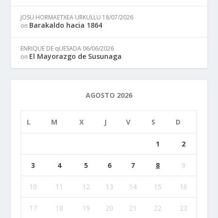
JOSU HORMAETXEA URKULLU
18/07/2026
Barakaldo hacia 1864
on
ENRIQUE DE qUESADA
06/06/2026
El Mayorazgo de Susunaga
on
AGOSTO 2026
L
M
X
J
V
S
D
1
2
3
4
5
6
7
8
9
10
11
12
13
14
15
16
17
18
19
20
21
22
23