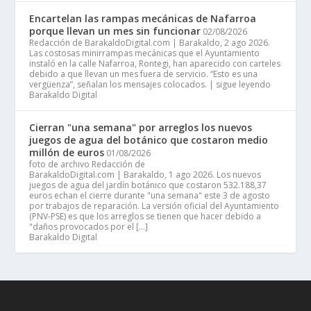
Encartelan las rampas mecánicas de Nafarroa
porque llevan un mes sin funcionar
02/08/2026
Redacción de BarakaldoDigital.com | Barakaldo, 2 ago 2026.
Las costosas minirrampas mecánicas que el Ayuntamiento
instaló en la calle Nafarroa, Rontegi, han aparecido con carteles
debido a que llevan un mes fuera de servicio. “Esto es una
vergüenza”, señalan los mensajes colocados. | sigue leyendo
Barakaldo Digital
Cierran "una semana" por arreglos los nuevos
juegos de agua del botánico que costaron medio
millón de euros
01/08/2026
foto de archivo Redacción de
BarakaldoDigital.com | Barakaldo, 1 ago 2026. Los nuevos
juegos de agua del jardín botánico que costaron 532.188,37
euros echan el cierre durante "una semana" este 3 de agosto
por trabajos de reparación. La versión oficial del Ayuntamiento
(PNV-PSE) es que los arreglos se tienen que hacer debido a
"daños provocados por el […]
Barakaldo Digital