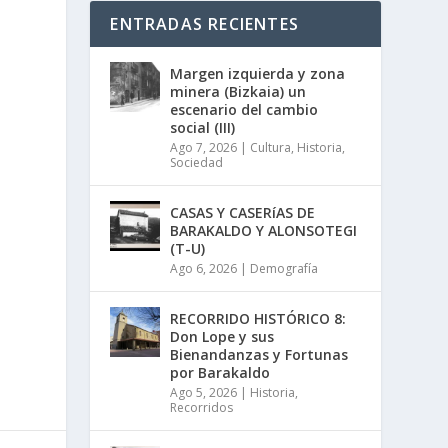
ENTRADAS RECIENTES
Margen izquierda y zona
minera (Bizkaia) un
escenario del cambio
a
social (III)
.
Ago 7, 2026
|
Cultura
,
Historia
,
Sociedad
CASAS Y CASERíAS DE
BARAKALDO Y ALONSOTEGI
(T-U)
Ago 6, 2026
|
Demografía
RECORRIDO HISTÓRICO 8:
Don Lope y sus
Bienandanzas y Fortunas
por Barakaldo
Ago 5, 2026
|
Historia
,
Recorridos