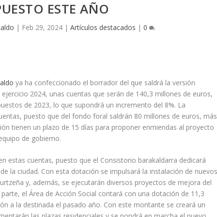
PUESTO ESTE AÑO
kaldo
|
Feb 29, 2024
|
Artículos destacados
|
0
aldo
ya ha confeccionado el borrador del que saldrá la versión
l ejercicio 2024, unas cuentas que serán de 140,3 millones de euros,
upuestos de 2023, lo que supondrá un incremento del 8%. La
uentas, puesto que del fondo foral saldrán 80 millones de euros, má
ción tienen un plazo de 15 días para proponer enmiendas al proyecto
equipo de gobierno.
n estas cuentas, puesto que el Consistorio barakaldarra dedicará
de la ciudad. Con esta dotación se impulsará la instalación de nuevo
rtzeña y, además, se ejecutarán diversos proyectos de mejora del
 parte, el Área de Acción Social contará con una dotación de 11,3
llón a la destinada el pasado año. Con este montante se creará un
mentarán las plazas residenciales y se pondrá en marcha el nuevo