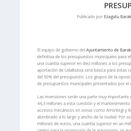
PRESU
Publicado por
Ezagutu Bara
El equipo de gobierno del
Ayuntamiento de Barak
definitiva de los presupuestos municipales para e
una cuantía superior en diez millones a los pres
aportación de Udalkutxa será básica para estas c
del 50% del presupuesto. Los grupos de la oposi
de presupuestos municipales presentados por el 
Las inversiones serán una parte muy importante e
44,3 millones a esta cuestión y el mantenimiento 
accesos mecánicos en zonas como Arrontegi y Bu
alumbrado a lo largo y ancho de la ciudad. Por su
millones de euros, una cuantía superior en un mi
centro para la promoción de la autonomía, se au