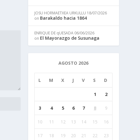
JOSU HORMAETXEA URKULLU
18/07/2026
Barakaldo hacia 1864
on
ENRIQUE DE qUESADA
06/06/2026
El Mayorazgo de Susunaga
on
AGOSTO 2026
L
M
X
J
V
S
D
1
2
3
4
5
6
7
8
9
10
11
12
13
14
15
16
17
18
19
20
21
22
23