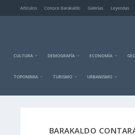
Artí­culos
Conoce Barakaldo
Galerí­as
Leyendas
CULTURA
DEMOGRAFÍA
ECONOMÍA
GEO
TOPONIMIA
TURISMO
URBANISMO
BARAKALDO CONTARÁ