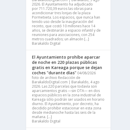
2026. El Ayuntamiento ha adjudicado
por 711.720,39 euros las obras para
acondicionar tres lonjas de la plaza
Pormetxeta. Los espacios, que nunca han
tenido uso desde la inauguración del
recinto, que costó 10 millones hace 14
años, se destinarán a espacio infantil y de
reuniones para asociaciones, con 254
metros cuadrados; un almacén […]
Barakaldo Digital
El Ayuntamiento prohíbe aparcar
de noche en 220 plazas públicas
gratis en Kareaga porque se dejan
coches "durante días"
04/08/2026
foto de archivo Redacción de
BarakaldoDigital.com | Barakaldo, 4 ago
2026. Las 220 parcelas que todavía son
aparcamientos gratis —sin OTA— en dos
espacios públicos en la zona industrial de
Kareaga sólo podrán ser usados en horario
diurno. El Ayuntamiento, por decreto, ha
decidido prohibir estacionar en esta zona
desde medianoche hasta las seis de la
mañana. […]
Barakaldo Digital