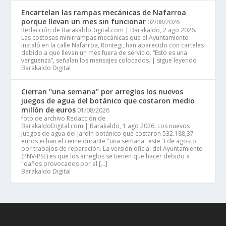
Encartelan las rampas mecánicas de Nafarroa
porque llevan un mes sin funcionar
02/08/2026
Redacción de BarakaldoDigital.com | Barakaldo, 2 ago 2026.
Las costosas minirrampas mecánicas que el Ayuntamiento
instaló en la calle Nafarroa, Rontegi, han aparecido con carteles
debido a que llevan un mes fuera de servicio. “Esto es una
vergüenza”, señalan los mensajes colocados. | sigue leyendo
Barakaldo Digital
Cierran "una semana" por arreglos los nuevos
juegos de agua del botánico que costaron medio
millón de euros
01/08/2026
foto de archivo Redacción de
BarakaldoDigital.com | Barakaldo, 1 ago 2026. Los nuevos
juegos de agua del jardín botánico que costaron 532.188,37
euros echan el cierre durante "una semana" este 3 de agosto
por trabajos de reparación. La versión oficial del Ayuntamiento
(PNV-PSE) es que los arreglos se tienen que hacer debido a
"daños provocados por el […]
Barakaldo Digital