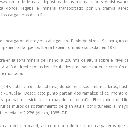
renza
cerca de Muskiz, depósitos de las minas Unión y Amistosa (e
 donde llegaba el mineral transportado por un tranví­a aéreo
os cargaderos de la Rí­a.
ue encargaron el proyecto al ingeniero Pablo de Alzola. Se inauguró e
mpañí­a con la que los Ibarra habí­an formado sociedad en 1873.
tra en la zona minera de Trí­ano, a 200 mts de altura sobre el nivel d
. Atacó de frente todas las dificultades para penetrar en el corazón d
l de montaña.
e 1,04 y doble ví­a desde Lutxana, donde tenia sus embarcaderos, hast
a -Ortuella-. Desde este punto partian dos ramales: el del monte d
era
que daba servicio a las minas de la compañí­a. El trazado fue difí­c
truirse muros de sostenimiento de gran altura, ocho túneles (el mayo
e media de 2,27% (Alzola, 1885: 74).
 caja del ferrocarril, así­ como uno de los cinco cargaderos que l