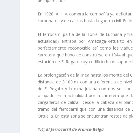
desaparecidos.
En 1928, A.H. V. compra la compañí­a ya deficitar
carbonatos y de calizas hasta la guerra civil. En 
El ferrocarril partí­a de la Torre de Luchana y t
actualidad) entraba por Amézaga-Retuerto en e
perfectamente reconocible así­ como los viad
carretera que hubo de construirse en 1944 al qu
estación de El Regato cuyo edificio ha desaparec
La prolongación de la linea hasta los monte del C
distancia de 3.100 m. con una diferencia de nivel
de El Regato y la mina Juliana con dos seccion
ocupado en la actualidad por la carretera que 
cargaderos de caliza. Desde la cabeza del plano
tramo del ferrocarril que con una distancia de
Ortuella. En esta zona se encuentran restos de pl
1:4; El ferrocarril de Franco-Belga