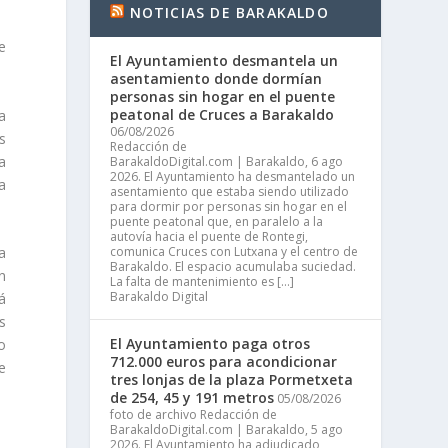
NOTICIAS DE BARAKALDO
e
El Ayuntamiento desmantela un
asentamiento donde dormían
personas sin hogar en el puente
peatonal de Cruces a Barakaldo
a
06/08/2026
s
Redacción de
a
BarakaldoDigital.com | Barakaldo, 6 ago
2026. El Ayuntamiento ha desmantelado un
a
asentamiento que estaba siendo utilizado
para dormir por personas sin hogar en el
puente peatonal que, en paralelo a la
autovía hacia el puente de Rontegi,
a
comunica Cruces con Lutxana y el centro de
Barakaldo. El espacio acumulaba suciedad.
n
La falta de mantenimiento es […]
Barakaldo Digital
á
s
El Ayuntamiento paga otros
o
712.000 euros para acondicionar
e
tres lonjas de la plaza Pormetxeta
de 254, 45 y 191 metros
05/08/2026
foto de archivo Redacción de
BarakaldoDigital.com | Barakaldo, 5 ago
2026. El Ayuntamiento ha adjudicado