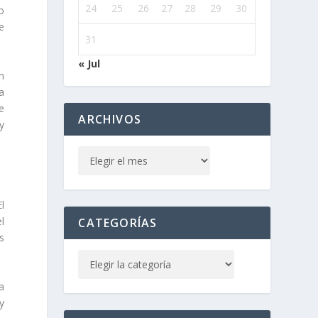
24
25
26
27
28
29
30
o
e
31
« Jul
n
a
e
ARCHIVOS
y
l
l
CATEGORÍAS
s
.
a
y