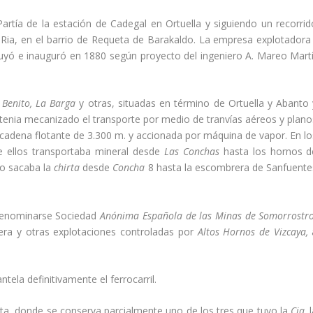
rtí­a de la estación de Cadegal en Ortuella y siguiendo un recorrid
La Ria, en el barrio de Requeta de Barakaldo. La empresa explotador
ruyó e inauguró en 1880 según proyecto del ingeniero A. Mareo Martí
 Benito, La Barga
y otras, situadas en término de Ortuella y Abanto 
 tenia mecanizado el transporte por medio de tranví­as aéreos y plano
 cadena flotante de 3.300 m. y accionada por máquina de vapor. En lo
de ellos transportaba mineral desde
Las Conchas
hasta los hornos d
tro sacaba la
chirta
desde
Concha
8 hasta la escombrera de Sanfuente
 denominarse Sociedad
Anónima Española de las Minas de Somorrostro
era y otras explotaciones controladas por
Altos Hornos de Vizcaya,
tela definitivamente el ferrocarril.
a, donde se conserva parcialmente uno de los tres que tuvo la
Cia,