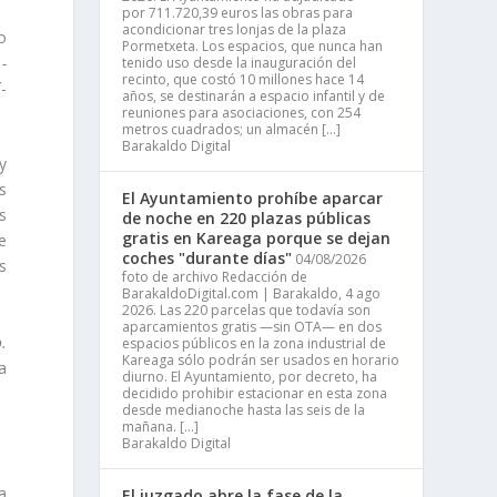
por 711.720,39 euros las obras para
acondicionar tres lonjas de la plaza
o
Pormetxeta. Los espacios, que nunca han
a
-
tenido uso desde la inauguración del
recinto, que costó 10 millones hace 14
­
años, se destinarán a espacio infantil y de
reuniones para asociaciones, con 254
metros cuadrados; un almacén […]
Barakaldo Digital
y
s
El Ayuntamiento prohíbe aparcar
s
de noche en 220 plazas públicas
gratis en Kareaga porque se dejan
e
coches "durante días"
04/08/2026
s
foto de archivo Redacción de
BarakaldoDigital.com | Barakaldo, 4 ago
2026. Las 220 parcelas que todavía son
aparcamientos gratis —sin OTA— en dos
.
espacios públicos en la zona industrial de
Kareaga sólo podrán ser usados en horario
a
diurno. El Ayuntamiento, por decreto, ha
decidido prohibir estacionar en esta zona
desde medianoche hasta las seis de la
mañana. […]
Barakaldo Digital
la
El juzgado abre la fase de la