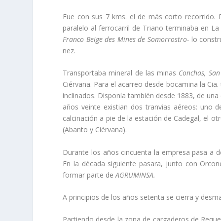
Fue con sus 7 kms. el de más corto recorrido. Pa
paralelo al ferrocarril de Triano terminaba en 
Franco Beige des Mines de Somorrostro-
lo const
nez.
Transportaba mineral de las minas
Conchas, San
Ciérvana. Para el acarreo desde bocamina la Cia.
inclinados. Disponí­a también desde 1883, de una
años veinte existian dos tranvias aéreos: uno 
calcinación a pie de la estación de Cadegal, el o
(Abanto y Ciérvana).
Durante los años cincuenta la empresa pasa a
En la década siguiente pasara, junto con Orcon
formar parte de
AGRUMINSA.
A principios de los años setenta se cierra y desman
Partiendo desde la zona de cargaderos de Requet