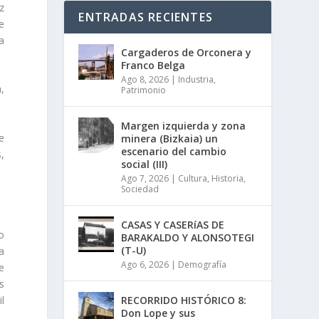
z
ENTRADAS RECIENTES
e
a
Cargaderos de Orconera y
Franco Belga
Ago 8, 2026
|
Industria
,
a,
Patrimonio
Margen izquierda y zona
e
minera (Bizkaia) un
escenario del cambio
,
social (III)
Ago 7, 2026
|
Cultura
,
Historia
,
Sociedad
CASAS Y CASERíAS DE
o
BARAKALDO Y ALONSOTEGI
(T-U)
a
Ago 6, 2026
|
Demografía
e
s
RECORRIDO HISTÓRICO 8:
l
Don Lope y sus