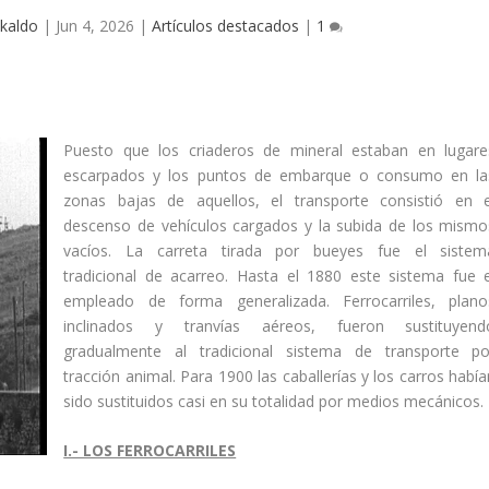
kaldo
|
Jun 4, 2026
|
Artículos destacados
|
1
Puesto que los criaderos de mineral estaban en lugare
escarpados y los puntos de embarque o consumo en la
zonas bajas de aquellos, el transporte consistió en e
descenso de vehí­culos cargados y la subida de los mismo
vací­os. La carreta tirada por bueyes fue el sistem
tradicional de acarreo. Hasta el 1880 este sistema fue e
empleado de forma generalizada. Ferrocarriles, plano
inclinados y tranví­as aéreos, fueron sustituyend
gradualmente al tradicional sistema de transporte po
tracción animal. Para 1900 las caballerí­as y los carros habí­
sido sustituidos casi en su totalidad por medios mecánicos.
I.- LOS FERROCARRILES