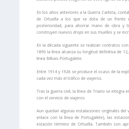
En los años anteriores a la Guerra Carlista, con
de Ortuella a los que se dota de un frente m
posterioridad, para ahorrar mano de obra y t
construyen nuevos
drops
en sus muelles y se inc
En la década siguiente se realizan contratos con
1890 la lí­nea alcanza su longitud definitiva de 
linea Bilbao-Portugalete.
Entre 1914 y 1926 se produce el ocaso de la explot
cada vez más el tráfico de viajeros.
Tras la guerra civil, la lí­nea de Triano se integra 
con el servicio de viajeros.
Aun quedan algunas instalaciones originales del v
enlace con la lí­nea de Portugalete), las estaci
estación término de Ortuella. También son apre