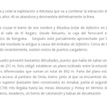
ia y cede la explotación a Retolaza que va a combinar la extracción d
los años 40 se abandona y desmantela definitivamente la lí­nea.
ras cruzar el barrio de ese nombre y Bituritxa (solar de
Sefanitro
en l
l valle de El Regato. Desde Retuerto, la caja del ferrocarril e
uctos de Bengolea. Después está parcialmente aprovechado por l
edar inundada la antigua a causa del embalse
de Sefanitro.
Cerca de l
ido recientemente, existen restos de puertos-cargaderos.
uadro presentó bastantes dificultades, puesto que habí­a de salvar un
 de 251 m. Esto obligó establecer un plano inclinado entre la estació
es diferenciadas que suman un total de 892 m. Parte del plano est
da acceso al pantano de Oiola, tramo junto al que se encuentran do
 superior (bastante bien conservado) en Arnabal, partí­a el segund
 2.745 mts llegaba hasta las minas
Manuelas y Piekuy
en término d
anos, lavaderos, un horno de calcinación y balsas de decantación.