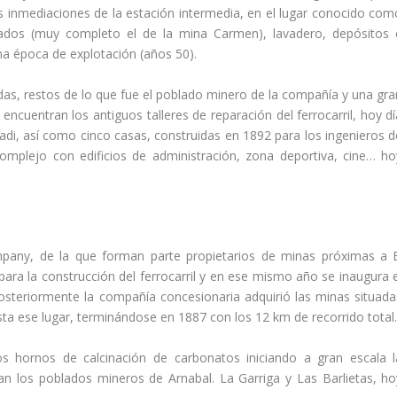
as inmediaciones de la estación intermedia, en el lugar conocido com
nados (muy completo el de la mina Carmen), lavadero, depósitos 
ma época de explotación (años 50).
as, restos de lo que fue el poblado minero de la compañí­a y una gra
ncuentran los antiguos talleres de reparación del ferrocarril, hoy dí­
i, así­ como cinco casas, construidas en 1892 para los ingenieros d
mplejo con edificios de administración, zona deportiva, cine… ho
pany, de la que forman parte propietarios de minas próximas a E
ra la construcción del ferrocarril y en ese mismo año se inaugura e
steriormente la compañí­a concesionaria adquirió las minas situada
sta ese lugar, terminándose en 1887 con los 12 km de recorrido total
os hornos de calcinación de carbonatos iniciando a gran escala l
an los poblados mineros de Arnabal. La Garriga y Las Barlietas, ho