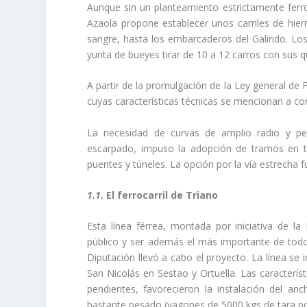
Aunque sin un planteamiento estrictamente ferro
Azaola propone establecer unos carriles de hierr
sangre, hasta los embarcaderos del Galindo. Los 
yunta de bueyes tirar de 10 a 12 carros con sus q
A partir de la promulgación de la Ley general de F
cuyas caracterí­sticas técnicas se mencionan a co
La necesidad de curvas de amplio radio y pe
escarpado, impuso la adopción de tramos en te
puentes y túneles. La opción por la ví­a estrecha 
1.1.
El ferrocarril de Triano
Esta lí­nea férrea, montada por iniciativa de 
público y ser además el más importante de todos
Diputación llevó a cabo el proyecto. La lí­nea se
San Nicolás en Sestao y Ortuella. Las caracterí­s
pendientes, favorecieron la instalación del anc
bastante pesado (vagones de 5000 kgs de tara po