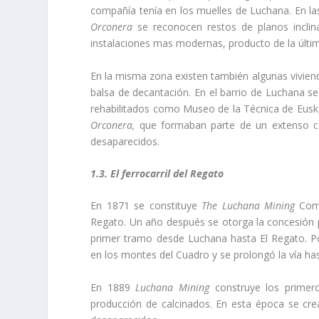
compañí­a tení­a en los muelles de Luchana. En l
Orconera
se reconocen restos de planos incli
instalaciones mas modernas, producto de la últi
En la misma zona existen también algunas viviend
balsa de decantación. En el barrio de Luchana se e
rehabilitados como Museo de la Técnica de Euskad
Orconera,
que formaban parte de un extenso co
desaparecidos.
1.3. El ferrocarril del Regato
En 1871 se constituye
The
Luchana
Mining
Com
Regato. Un año después se otorga la concesión pa
primer tramo desde Luchana hasta El Regato. Po
en los montes del Cuadro y se prolongó la ví­a ha
En 1889
Luchana
Mining
construye los primer
producción de calcinados. En esta época se cre