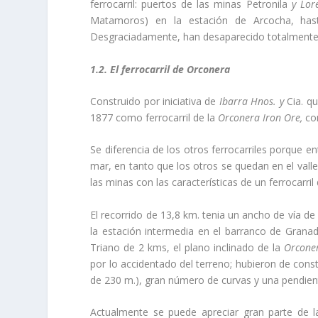
ferrocarril: puertos de las minas Petronila
y Lo
Matamoros) en la estación de Arcocha, hasta
Desgraciadamente, han desaparecido totalmente l
1.2. El ferrocarril de Orconera
Construido por iniciativa de
Ibarra Hnos. y
Cia. q
1877 como ferrocarril de la
Orconera
Iron
Ore,
co
Se diferencia de los otros ferrocarriles porque en
mar, en tanto que los otros se quedan en el valle
las minas con las caracterí­sticas de un ferrocarri
El recorrido de 13,8 km. tenia un ancho de ví­a d
la estación intermedia en el barranco de Granad
Triano de 2 kms, el plano inclinado de la
Orcon
por lo accidentado del terreno; hubieron de cons
de 230 m.), gran número de curvas y una pendient
Actualmente se puede apreciar gran parte de la