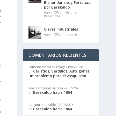
Bienandanzas y Fortunas
por Barakaldo
s
Ago 5, 2026
|
Historia
,
Recorridos
n
e
Claves industriales
Ago 4, 2026
|
Industria
n
a
COMENTARIOS RECIENTES
o
Eduardo Ibarra Murelaga
08/08/2026
Caristios, Várdulos, Autrigones:
on
Un problema para el vasquismo
ad
Iñaki Fernández arriaga
27/07/2026
Barakaldo hacia 1864
on
l
Ezagutu Barakaldo
27/07/2026
a
Barakaldo hacia 1864
on
l