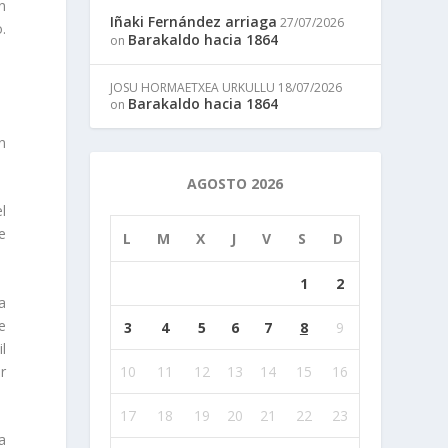
n
Iñaki Fernández arriaga
27/07/2026
.
Barakaldo hacia 1864
on
JOSU HORMAETXEA URKULLU
18/07/2026
Barakaldo hacia 1864
on
n
AGOSTO 2026
el
e
L
M
X
J
V
S
D
1
2
a
e
3
4
5
6
7
8
9
il
r
10
11
12
13
14
15
16
17
18
19
20
21
22
23
a