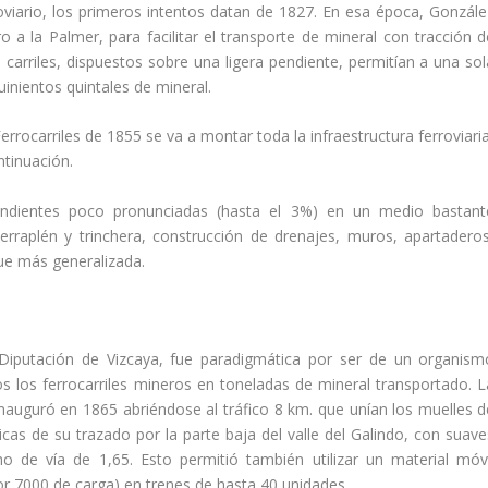
viario, los primeros intentos datan de 1827. En esa época, Gonzále
o a la Palmer, para facilitar el transporte de mineral con tracción d
carriles, dispuestos sobre una ligera pendiente, permití­an a una sol
uinientos quintales de mineral.
errocarriles de 1855 se va a montar toda la infraestructura ferroviari
ntinuación.
ndientes poco pronunciadas (hasta el 3%) en un medio bastant
rraplén y trinchera, construcción de drenajes, muros, apartaderos
fue más generalizada.
la Diputación de Vizcaya, fue paradigmática por ser de un organism
 los ferrocarriles mineros en toneladas de mineral transportado. L
 inauguró en 1865 abriéndose al tráfico 8 km. que uní­an los muelles d
ticas de su trazado por la parte baja del valle del Galindo, con suave
ho de ví­a de 1,65. Esto permitió también utilizar un material móvi
r 7000 de carga) en trenes de hasta 40 unidades.