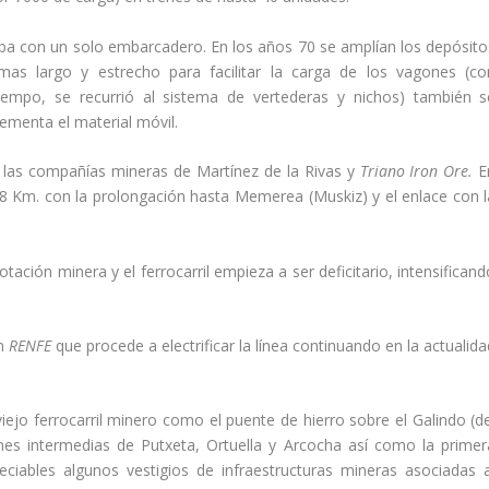
taba con un solo embarcadero. En los años 70 se amplí­an los depósito
as largo y estrecho para facilitar la carga de los vagones (co
iempo, se recurrió al sistema de vertederas y nichos) también s
rementa el material móvil.
 las compañí­as mineras de Martí­nez de la Rivas y
Triano
Iron
Ore.
E
12,8 Km. con la prolongación hasta Memerea (Muskiz) y el enlace con l
ación minera y el ferrocarril empieza a ser deficitario, intensificand
en
RENFE
que procede a electrificar la lí­nea continuando en la actualid
iejo ferrocarril minero como el puente de hierro sobre el Galindo (de
ones intermedias de Putxeta, Ortuella y Arcocha así­ como la primer
ciables algunos vestigios de infraestructuras mineras asociadas a