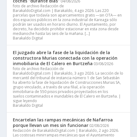
coches "durante días"
04/08/2026
foto de archivo Redacción de
BarakaldoDigital.com | Barakaldo, 4 ago 2026. Las 220
parcelas que todavía son aparcamientos gratis —sin OTA— en
dos espacios públicos en la zona industrial de Kareaga sólo
podrán ser usados en horario diurno. El Ayuntamiento, por
decreto, ha decidido prohibir estacionar en esta zona desde
medianoche hasta las seis de la mañana. […]
Barakaldo Digital
El juzgado abre la fase de la liquidación de la
constructora Murias conectada con la operación
inmobiliaria de El Calero en Burtzeña
03/08/2026
foto de archivo Redacción de
BarakaldoDigital.com | Barakaldo, 3 ago 2026. La sección de lo
mercantil del tribunal de instancia número 1 de San Sebastián
ha abierto la fase de liquidación de Construcciones Murias SA,
grupo vinculado, a través de una filial, a la operación
inmobiliaria de 550 pisos privados proyectados en los
suelos contaminados e inundables de El Calero en Burtzeña. |
sigue leyendo
Barakaldo Digital
Encartelan las rampas mecánicas de Nafarroa
porque llevan un mes sin funcionar
02/08/2026
Redacción de BarakaldoDigital.com | Barakaldo, 2 ago 2026.
Las costosas minirrampas mecánicas que el Ayuntamiento