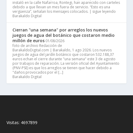
instaló en la calle Nafarroa, Rontegi, han aparecido con carteles
debido a que llevan un mes fuera de servicio. “Esto es una
vergüenza”, señalan los mensajes colocados. | sigue leyendo
Barakaldo Digital
Cierran "una semana" por arreglos los nuevos
juegos de agua del botánico que costaron medio
millón de euros
01/08/2026
foto de archivo Redacción de
BarakaldoDigital.com | Barakaldo, 1 ago 2026. Los nuevos
juegos de agua del jardín botánico que costaron 532.188,37
euros echan el cierre durante "una semana" este 3 de agosto
por trabajos de reparación. La versión oficial del Ayuntamiento
(PNV-PSE) es que los arreglos se tienen que hacer debido a
"daños provocados por el […]
Barakaldo Digital
Visitas:
4697899