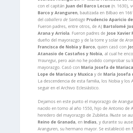
con el capitán
Juan del Barco Lecue
(n. 1630), 
Barco y Aranguren
, bautizada en Bilbao en 166
del
caballero de Santiago
Prudencio Aparicio d
Fueron padres, entre otros, de A)
Bartolomé Jos
Arana y Arriola
. Fueron padres de
Jose Xavier
dueño del mayorazgo y de la torre y solar de
Ara
Francisca de Nobia y Barco
, quien casó con
Jo
Atanasio de Castaños y Nobia
, al cual he en
Yrauregui
, pero aún no he podido comprobar su lí
mayorazgo. Casó con
Maria Josefa de Mariaca
Lope de Mariaca y Muxica
y de
Marí­a Josefa
La descendencia de esta familia, los Nobia y los 
seguir en el Archivo Eclesiástico.
Dejamos en este punto el mayorazgo de Arangure
nacido en torno al año 1550, hijo de Antonio de 
heredero del mayorazgo de Zubileta. í‰ste se au
Reino de Granada
, en
Indias
, y durante su au
Aranguren, su hermano mayor. Se estableció en Mé