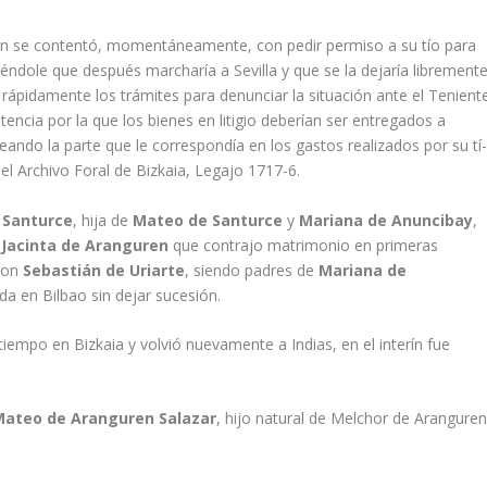
n se contentó, momentáneamente, con pedir permiso a su tí­o para
éndole que después marcharí­a a Sevilla y que se la dejarí­a libremente
 rápidamente los trámites para denunciar la situación ante el Tenient
ncia por la que los bienes en litigio deberí­an ser entregados a
ndo la parte que le correspondí­a en los gastos realizados por su tí
el Archivo Foral de Bizkaia, Legajo 1717-6.
e Santurce
, hija de
Mateo de Santurce
y
Mariana de Anuncibay
,
ó
Jacinta de Aranguren
que contrajo matrimonio en primeras
 con
Sebastián de Uriarte
, siendo padres de
Mariana de
da en Bilbao sin dejar sucesión.
po en Bizkaia y volvió nuevamente a Indias, en el interí­n fue
Mateo de Aranguren Salazar
, hijo natural de Melchor de Arangure