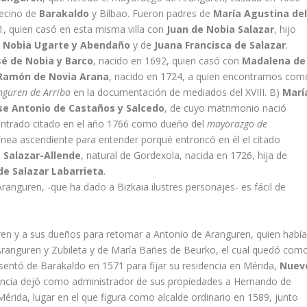
vecino de
Barakaldo
y Bilbao. Fueron padres de
Marí­a Agustina de
1, quien casó en esta misma villa con
Juan de Nobia Salazar
, hijo
e Nobia Ugarte y Abendaño
y de
Juana Francisca de Salazar
.
é de Nobia y Barco
, nacido en 1692, quien casó con
Madalena de
 Ramón de Novia Arana
, nacido en 1724, a quien encontramos com
nguren de Arriba
en la documentación de mediados del XVIII. B)
Marí­
se Antonio de Castaños y Salcedo
, de cuyo matrimonio nació
contrado citado en el año 1766 como dueño del
mayorazgo de
­nea ascendiente para entender porqué entroncó en él el citado
 Salazar-Allende
, natural de Gordexola, nacida en 1726, hija de
 de Salazar Labarrieta
.
Aranguren, -que ha dado a Bizkaia ilustres personajes- es fácil de
n y a sus dueños para retomar a Antonio de Aranguren, quien habí­
Aranguren y Zubileta y de Marí­a Bañes de Beurko, el cual quedó com
sentó de Barakaldo en 1571 para fijar su residencia en Mérida,
Nuev
sencia dejó como administrador de sus propiedades a Hernando de
rida, lugar en el que figura como alcalde ordinario en 1589, junto