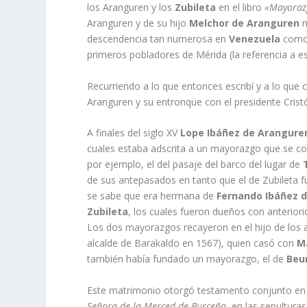
los Aranguren y los
Zubileta
en el libro
«Mayoraz
Aranguren y de su hijo
Melchor de Aranguren
n
descendencia tan numerosa en
Venezuela
como 
primeros pobladores de Mérida (la referencia a este
Recurriendo a lo que entonces escribí­ y a lo que 
Aranguren y su entronque con el presidente Cris
A finales del siglo XV
Lope Ibáñez de Arangure
cuales estaba adscrita a un mayorazgo que se com
por ejemplo, el del pasaje del barco del lugar de
T
de sus antepasados en tanto que el de Zubileta 
se sabe que era hermana de
Fernando Ibáñez d
Zubileta
, los cuales fueron dueños con anteriorid
Los dos mayorazgos recayeron en el hijo de los 
alcalde de Barakaldo en 1567), quien casó con
Ma
también habí­a fundado un mayorazgo, el de
Beu
Este matrimonio otorgó testamento conjunto en e
Señora de la Merced de Burceña
, en las sepulturas