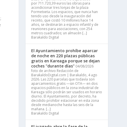
por 711.720,39 euros las obras para
acondicionar tres lonjas de la plaza
Pormetxeta. Los espacios, que nunca han
tenido uso desde la inauguración del
;
recinto, que costó 10 millones hace 14
años, se destinarán a espacio infantil y de
e
reuniones para asociaciones, con 254
metros cuadrados; un almacén […]
Barakaldo Digital
­
El Ayuntamiento prohíbe aparcar
de noche en 220 plazas públicas
gratis en Kareaga porque se dejan
coches "durante días"
04/08/2026
foto de archivo Redacción de
BarakaldoDigital.com | Barakaldo, 4 ago
2026. Las 220 parcelas que todavía son
aparcamientos gratis —sin OTA— en dos
espacios públicos en la zona industrial de
Kareaga sólo podrán ser usados en horario
diurno. El Ayuntamiento, por decreto, ha
decidido prohibir estacionar en esta zona
desde medianoche hasta las seis de la
n
mañana. […]
Barakaldo Digital
El juzgado abre la fase de la