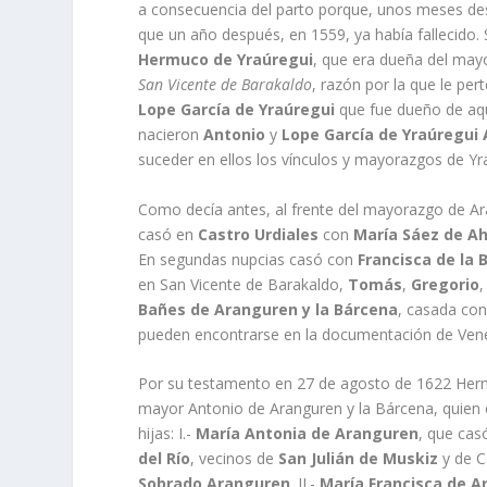
a consecuencia del parto porque, unos meses de
que un año después, en 1559, ya habí­a fallecido
Hermuco de Yraúregui
, que era dueña del ma
San Vicente de Barakaldo
, razón por la que le per
Lope Garcí­a de Yraúregui
que fue dueño de aq
nacieron
Antonio
y
Lope Garcí­a de Yraúregui
suceder en ellos los ví­nculos y mayorazgos de Yr
Como decí­a antes, al frente del mayorazgo de 
casó en
Castro Urdiales
con
Marí­a Sáez de A
En segundas nupcias casó con
Francisca de la 
en San Vicente de Barakaldo,
Tomás
,
Gregorio
Bañes de Aranguren y la Bárcena
, casada co
pueden encontrarse en la documentación de Vene
Por su testamento en 27 de agosto de 1622 Her
mayor Antonio de Aranguren y la Bárcena, quien
hijas: I.-
Marí­a Antonia de Aranguren
, que ca
del Rí­o
, vecinos de
San Julián de Muskiz
y de C
Sobrado Aranguren
. II.-
Marí­a Francisca de 