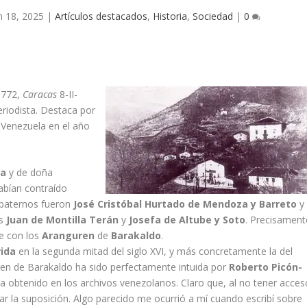
n 18, 2025
|
Artículos destacados
,
Historia
,
Sociedad
|
0
1772,
Caracas
8-II-
periodista. Destaca por
e Venezuela en el año
za
y de doña
bí­an contraí­do
 paternos fueron
José Cristóbal Hurtado de Mendoza y Barreto
y
os
Juan de Montilla Terán
y
Josefa de Altube y Soto
. Precisament
ce con los
Aranguren
de
Barakaldo
.
ida
en la segunda mitad del siglo XVI, y más concretamente la del
ren de Barakaldo ha sido perfectamente intuida por
Roberto Picón-
­a obtenido en los archivos venezolanos. Claro que, al no tener acces
ar la suposición. Algo parecido me ocurrió a mí­ cuando escribí­ sobre