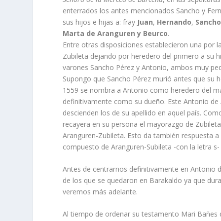
enterrados los antes mencionados Sancho y Fer
sus hijos e hijas a: fray
Juan
,
Hernando
,
Sancho
Marta de Aranguren y Beurco
.
Entre otras disposiciones establecieron una por
Zubileta dejando por heredero del primero a su h
varones Sancho Pérez y Antonio, ambos muy pequ
Supongo que Sancho Pérez murió antes que su he
1559 se nombra a Antonio como heredero del ma
definitivamente como su dueño. Este Antonio de 
descienden los de su apellido en aquel paí­s. Co
recayera en su persona el mayorazgo de Zubileta 
Aranguren-Zubileta. Esto da también respuesta a 
compuesto de Aranguren-Subileta -con la letra s-
Antes de centrarnos definitivamente en Antonio d
de los que se quedaron en Barakaldo ya que dur
veremos más adelante.
Al tiempo de ordenar su testamento Mari Bañes 