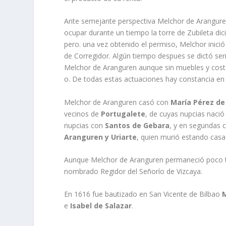
Ante semejante perspectiva Melchor de Arangure
ocupar durante un tiempo la torre de Zubileta dici
pero. una vez obtenido el permiso, Melchor inició
de Corregidor. Algún tiempo despues se dictó sente
Melchor de Aranguren aunque sin muebles y costea
o. De todas estas actuaciones hay constancia en 
Melchor de Aranguren casó con
Marí­a Pérez d
vecinos de
Portugalete
, de cuyas nupcias naci
nupcias con
Santos de Gebara
, y en segundas
Aranguren y Uriarte
, quien murió estando casa
Aunque Melchor de Aranguren permaneció poco tiem
nombrado Regidor del Señorí­o de Vizcaya.
En 1616 fue bautizado en San Vicente de Bilbao
e
Isabel de Salazar
.