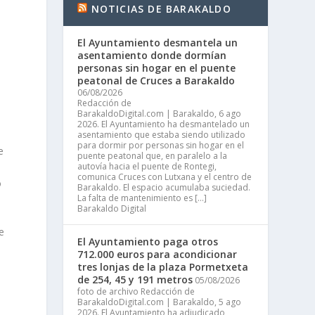
NOTICIAS DE BARAKALDO
El Ayuntamiento desmantela un
asentamiento donde dormían
personas sin hogar en el puente
peatonal de Cruces a Barakaldo
06/08/2026
Redacción de
BarakaldoDigital.com | Barakaldo, 6 ago
2026. El Ayuntamiento ha desmantelado un
asentamiento que estaba siendo utilizado
para dormir por personas sin hogar en el
e
puente peatonal que, en paralelo a la
autovía hacia el puente de Rontegi,
comunica Cruces con Lutxana y el centro de
o
Barakaldo. El espacio acumulaba suciedad.
La falta de mantenimiento es […]
Barakaldo Digital
e
El Ayuntamiento paga otros
a
712.000 euros para acondicionar
tres lonjas de la plaza Pormetxeta
de 254, 45 y 191 metros
05/08/2026
foto de archivo Redacción de
n
BarakaldoDigital.com | Barakaldo, 5 ago
2026. El Ayuntamiento ha adjudicado