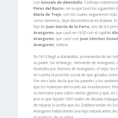
con
Gonzalo de Abendaño
. Contrajo matrimon
Pérez del Basto
– en la que tuvo los siguientes hi
Marí­a de Trejo
, con los cuales seguiremos más a
como veremos, dejó descendencia en Bizkaia. III.
hija de
Juan Garcí­a de la Parra
, uno de los pri
Aranguren
, que casó en 1620 con el capitán
Alo
Aranguren
, que casó con
Juan Sánchez Ososr
Aranguren
, soltera.
En 1613 llegó a Barakaldo, proveniente de las In
su padre. Sin embargo, Hernando de Aranguren, su 
funerales por Antonio de Aranguren,
el viejo
, los
en cuenta la posición social de que gozaba co
Por otro lado decí­a que las paredes y los andami
que los hubiesen derrocado las inundaciones. Fin
su hermano para cubrir ciertos gastos y que, en c
c
on lo que liquidó 1500 reales de deudas impagada
de reparar la aceña que los Zubileta tení­an en S
Aranguren habí­a tenido una hija natural antes de 
el producto de su renta.