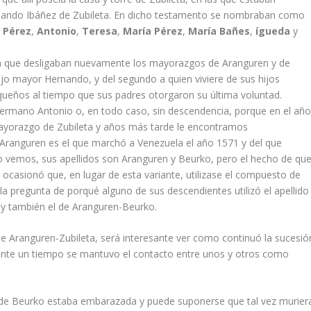
nando Ibáñez de Zubileta. En dicho testamento se nombraban como
 Pérez
,
Antonio
,
Teresa
,
Marí­a Pérez
,
Marí­a Bañes
,
ígueda
y
 la que desligaban nuevamente los mayorazgos de Aranguren y de
ijo mayor Hernando, y del segundo a quien viviere de sus hijos
eños al tiempo que sus padres otorgaron su última voluntad.
rmano Antonio o, en todo caso, sin descendencia, porque en el añ
yorazgo de Zubileta y años más tarde le encontramos
Aranguren es el que marchó a Venezuela el año 1571 y del que
mo vemos, sus apellidos son Aranguren y Beurko, pero el hecho de qu
ocasionó que, en lugar de esta variante, utilizase el compuesto de
la pregunta de porqué alguno de sus descendientes utilizó el apellido
 y también el de Aranguren-Beurko.
e Aranguren-Zubileta, será interesante ver como continuó la sucesió
ante un tiempo se mantuvo el contacto entre unos y otros como
de Beurko estaba embarazada y puede suponerse que tal vez murier