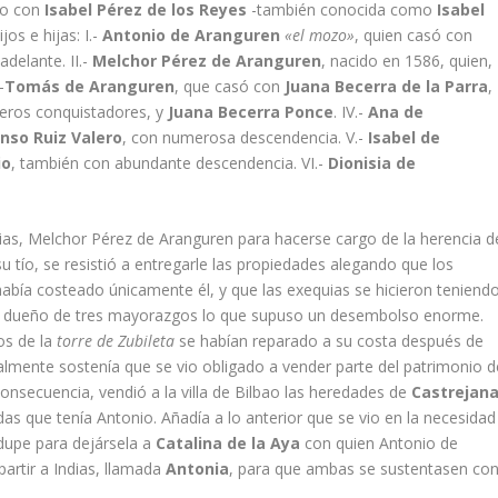
io con
Isabel Pérez de los Reyes
-también conocida como
Isabel
jos e hijas: I.-
Antonio de Aranguren
«el mozo»
, quien casó con
delante. II.-
Melchor Pérez de Aranguren
, nacido en 1586, quien,
-
Tomás de Aranguren
, que casó con
Juana Becerra de la Parra
,
meros conquistadores, y
Juana Becerra Ponce
. IV.-
Ana de
nso Ruiz Valero
, con numerosa descendencia. V.-
Isabel de
io
, también con abundante descendencia. VI.-
Dionisia de
dias, Melchor Pérez de Aranguren para hacerse cargo de la herencia d
tí­o, se resistió a entregarle las propiedades alegando que los
 habí­a costeado únicamente él, y que las exequias se hicieron teniend
mo dueño de tres mayorazgos lo que supuso un desembolso enorme.
os de la
torre de Zubileta
se habí­an reparado a su costa después de
almente sostení­a que se vio obligado a vender parte del patrimonio d
onsecuencia, vendió a la villa de Bilbao las heredades de
Castrejan
s que tení­a Antonio. Añadí­a a lo anterior que se vio en la necesidad
odupe para dejársela a
Catalina de la Aya
con quien Antonio de
partir a Indias, llamada
Antonia
, para que ambas se sustentasen co