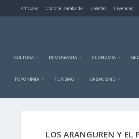
Artí­culos
Conoce Barakaldo
Galerí­as
Leyendas
CULTURA
DEMOGRAFÍA
ECONOMÍA
GEO
TOPONIMIA
TURISMO
URBANISMO
LOS ARANGUREN Y EL 