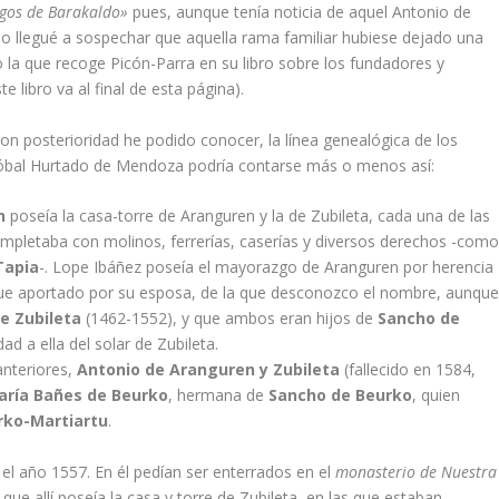
gos de Barakaldo»
pues, aunque tení­a noticia de aquel Antonio de
o llegué a sospechar que aquella rama familiar hubiese dejado una
la que recoge Picón-Parra en su libro sobre los fundadores y
 libro va al final de esta página).
con posterioridad he podido conocer, la lí­nea genealógica de los
tóbal Hurtado de Mendoza podrí­a contarse más o menos así­:
n
poseí­a la casa-torre de Aranguren y la de Zubileta, cada una de las
pletaba con molinos, ferrerí­as, caserí­as y diversos derechos -como
apia
-. Lope Ibáñez poseí­a el mayorazgo de Aranguren por herencia
fue aportado por su esposa, de la que desconozco el nombre, aunqu
e Zubileta
(1462-1552), y que ambos eran hijos de
Sancho de
ad a ella del solar de Zubileta.
anteriores,
Antonio de Aranguren y Zubileta
(fallecido en 1584,
rí­a Bañes de Beurko
, hermana de
Sancho de Beurko
, quien
rko-Martiartu
.
l año 1557. En él pedí­an ser enterrados en el
monasterio de Nuestra
 que allí­ poseí­a la casa y torre de Zubileta, en las que estaban