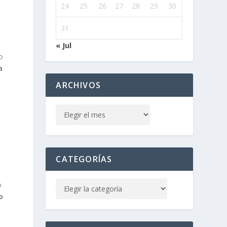
24
25
26
27
28
29
30
l
31
« Jul
o
a
ARCHIVOS
CATEGORÍAS
a
o
o