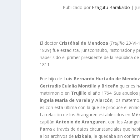
Publicado por
Ezagutu Barakaldo
|
Ju
El doctor
Cristóbal de Mendoza
(
Trujillo
23-VI-
1829) fue estadista, jurisconsulto, historiador y 
haber sido el primer presidente de la república d
1811.
Fue hijo de
Luis Bernardo Hurtado de Mendo
Gertrudis Eulalia Montilla y Briceño
quienes ha
matrimonio en
Trujillo
el año 1764. Sus abuelos
íngela Marí­a de Varela y Alarcón
; los matern
es con esta última con la que se produce el enla
La relación de los Aranguren establecidos en
Mér
capitán
Antonio de Aranguren
, con los Arangu
Parra
a través de datos circunstanciales que habí
a los archivos de
Bizkaia
, le quedaba sin confirm