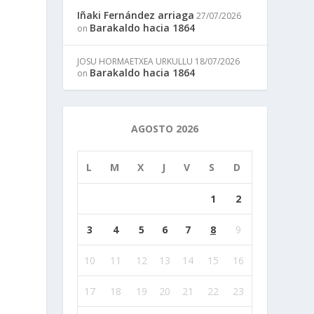
Iñaki Fernández arriaga
27/07/2026
Barakaldo hacia 1864
on
JOSU HORMAETXEA URKULLU
18/07/2026
Barakaldo hacia 1864
on
AGOSTO 2026
L
M
X
J
V
S
D
1
2
3
4
5
6
7
8
9
10
11
12
13
14
15
16
17
18
19
20
21
22
23