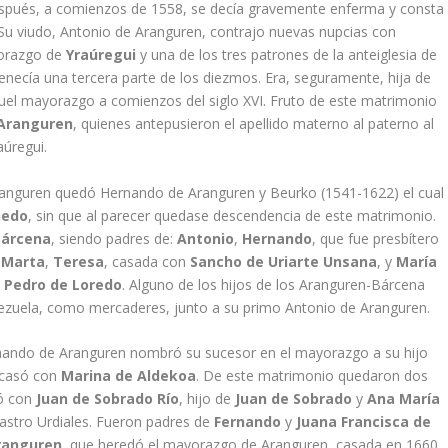
spués, a comienzos de 1558, se decí­a gravemente enferma y consta
. Su viudo, Antonio de Aranguren, contrajo nuevas nupcias con
yorazgo de
Yraúregui
y una de los tres patrones de la anteiglesia de
tenecí­a una tercera parte de los diezmos. Era, seguramente, hija de
uel mayorazgo a comienzos del siglo XVI. Fruto de este matrimonio
 Aranguren
, quienes antepusieron el apellido materno al paterno al
aúregui.
Aranguren quedó Hernando de Aranguren y Beurko (1541-1622) el cual
hedo
, sin que al parecer quedase descendencia de este matrimonio.
Bárcena
, siendo padres de:
Antonio
,
Hernando
, que fue presbí­tero
,
Marta
,
Teresa
, casada con
Sancho de Uriarte Unsana
, y
Marí­a
n
Pedro de Loredo
. Alguno de los hijos de los Aranguren-Bárcena
zuela, como mercaderes, junto a su primo Antonio de Aranguren.
nando de Aranguren nombró su sucesor en el mayorazgo a su hijo
 casó con
Marina de Aldekoa
. De este matrimonio quedaron dos
só con
Juan de Sobrado Rí­o
, hijo de
Juan de Sobrado
y
Ana Marí­a
astro Urdiales. Fueron padres de
Fernando
y
Juana Francisca de
Aranguren
, que heredó el mayorazgo de Aranguren, casada en 1660