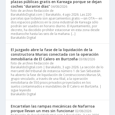
plazas públicas gratis en Kareaga porque se dejan
coches "durante días"
04/08/2026
foto de archivo Redacción de
BarakaldoDigital.com | Barakaldo, 4 ago 2026. Las 220
parcelas que todavía son aparcamientos gratis —sin OTA— en
dos espacios públicos en la zona industrial de Kareaga sólo
podrán ser usados en horario diurno. El Ayuntamiento, por
decreto, ha decidido prohibir estacionar en esta zona desde
medianoche hasta las seis de la mañana. […]
Barakaldo Digital
El juzgado abre la fase de la liquidación de la
constructora Murias conectada con la operación
inmobiliaria de El Calero en Burtzeña
03/08/2026
foto de archivo Redacción de
BarakaldoDigital.com | Barakaldo, 3 ago 2026. La sección de lo
mercantil del tribunal de instancia número 1 de San Sebastián
ha abierto la fase de liquidación de Construcciones Murias SA,
grupo vinculado, a través de una filial, a la operación
inmobiliaria de 550 pisos privados proyectados en los
suelos contaminados e inundables de El Calero en Burtzeña. |
sigue leyendo
Barakaldo Digital
Encartelan las rampas mecánicas de Nafarroa
porque llevan un mes sin funcionar
02/08/2026