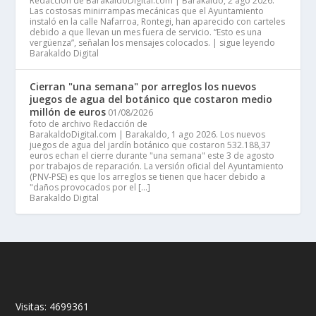
Redacción de BarakaldoDigital.com | Barakaldo, 2 ago 2026.
Las costosas minirrampas mecánicas que el Ayuntamiento
instaló en la calle Nafarroa, Rontegi, han aparecido con carteles
debido a que llevan un mes fuera de servicio. “Esto es una
vergüenza”, señalan los mensajes colocados. | sigue leyendo
Barakaldo Digital
Cierran "una semana" por arreglos los nuevos
juegos de agua del botánico que costaron medio
millón de euros
01/08/2026
foto de archivo Redacción de
BarakaldoDigital.com | Barakaldo, 1 ago 2026. Los nuevos
juegos de agua del jardín botánico que costaron 532.188,37
euros echan el cierre durante "una semana" este 3 de agosto
por trabajos de reparación. La versión oficial del Ayuntamiento
(PNV-PSE) es que los arreglos se tienen que hacer debido a
"daños provocados por el […]
Barakaldo Digital
Visitas:
4699361