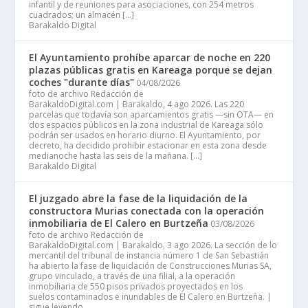
infantil y de reuniones para asociaciones, con 254 metros
cuadrados; un almacén […]
Barakaldo Digital
El Ayuntamiento prohíbe aparcar de noche en 220
plazas públicas gratis en Kareaga porque se dejan
coches "durante días"
04/08/2026
foto de archivo Redacción de
BarakaldoDigital.com | Barakaldo, 4 ago 2026. Las 220
parcelas que todavía son aparcamientos gratis —sin OTA— en
dos espacios públicos en la zona industrial de Kareaga sólo
podrán ser usados en horario diurno. El Ayuntamiento, por
decreto, ha decidido prohibir estacionar en esta zona desde
medianoche hasta las seis de la mañana. […]
Barakaldo Digital
El juzgado abre la fase de la liquidación de la
constructora Murias conectada con la operación
inmobiliaria de El Calero en Burtzeña
03/08/2026
foto de archivo Redacción de
BarakaldoDigital.com | Barakaldo, 3 ago 2026. La sección de lo
mercantil del tribunal de instancia número 1 de San Sebastián
ha abierto la fase de liquidación de Construcciones Murias SA,
grupo vinculado, a través de una filial, a la operación
inmobiliaria de 550 pisos privados proyectados en los
suelos contaminados e inundables de El Calero en Burtzeña. |
sigue leyendo