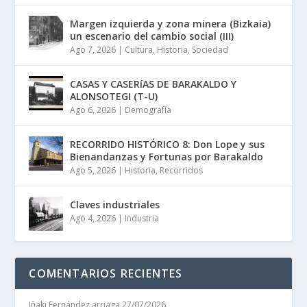
Margen izquierda y zona minera (Bizkaia)
un escenario del cambio social (III)
Ago 7, 2026
|
Cultura
,
Historia
,
Sociedad
CASAS Y CASERíAS DE BARAKALDO Y
ALONSOTEGI (T-U)
Ago 6, 2026
|
Demografía
RECORRIDO HISTÓRICO 8: Don Lope y sus
Bienandanzas y Fortunas por Barakaldo
Ago 5, 2026
|
Historia
,
Recorridos
Claves industriales
Ago 4, 2026
|
Industria
COMENTARIOS RECIENTES
Iñaki Fernández arriaga
27/07/2026