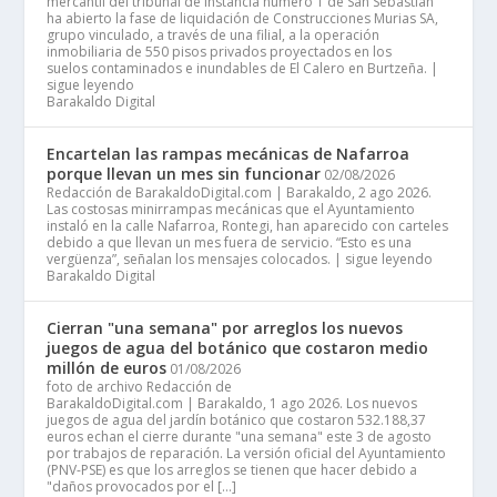
mercantil del tribunal de instancia número 1 de San Sebastián
ha abierto la fase de liquidación de Construcciones Murias SA,
grupo vinculado, a través de una filial, a la operación
inmobiliaria de 550 pisos privados proyectados en los
suelos contaminados e inundables de El Calero en Burtzeña. |
sigue leyendo
Barakaldo Digital
Encartelan las rampas mecánicas de Nafarroa
porque llevan un mes sin funcionar
02/08/2026
Redacción de BarakaldoDigital.com | Barakaldo, 2 ago 2026.
Las costosas minirrampas mecánicas que el Ayuntamiento
instaló en la calle Nafarroa, Rontegi, han aparecido con carteles
debido a que llevan un mes fuera de servicio. “Esto es una
vergüenza”, señalan los mensajes colocados. | sigue leyendo
Barakaldo Digital
Cierran "una semana" por arreglos los nuevos
juegos de agua del botánico que costaron medio
millón de euros
01/08/2026
foto de archivo Redacción de
BarakaldoDigital.com | Barakaldo, 1 ago 2026. Los nuevos
juegos de agua del jardín botánico que costaron 532.188,37
euros echan el cierre durante "una semana" este 3 de agosto
por trabajos de reparación. La versión oficial del Ayuntamiento
(PNV-PSE) es que los arreglos se tienen que hacer debido a
"daños provocados por el […]