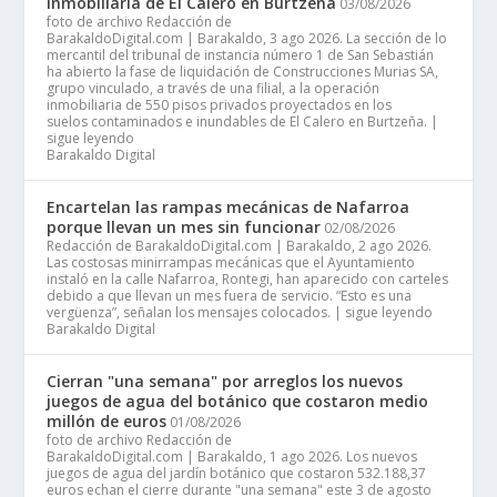
inmobiliaria de El Calero en Burtzeña
03/08/2026
foto de archivo Redacción de
BarakaldoDigital.com | Barakaldo, 3 ago 2026. La sección de lo
mercantil del tribunal de instancia número 1 de San Sebastián
ha abierto la fase de liquidación de Construcciones Murias SA,
grupo vinculado, a través de una filial, a la operación
inmobiliaria de 550 pisos privados proyectados en los
suelos contaminados e inundables de El Calero en Burtzeña. |
sigue leyendo
Barakaldo Digital
Encartelan las rampas mecánicas de Nafarroa
porque llevan un mes sin funcionar
02/08/2026
Redacción de BarakaldoDigital.com | Barakaldo, 2 ago 2026.
Las costosas minirrampas mecánicas que el Ayuntamiento
instaló en la calle Nafarroa, Rontegi, han aparecido con carteles
debido a que llevan un mes fuera de servicio. “Esto es una
vergüenza”, señalan los mensajes colocados. | sigue leyendo
Barakaldo Digital
Cierran "una semana" por arreglos los nuevos
juegos de agua del botánico que costaron medio
millón de euros
01/08/2026
foto de archivo Redacción de
BarakaldoDigital.com | Barakaldo, 1 ago 2026. Los nuevos
juegos de agua del jardín botánico que costaron 532.188,37
euros echan el cierre durante "una semana" este 3 de agosto