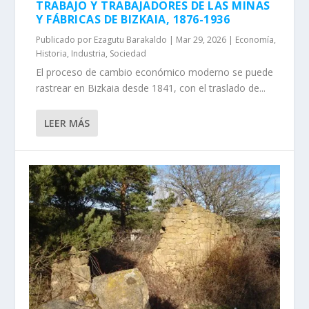
TRABAJO Y TRABAJADORES DE LAS MINAS
Y FÁBRICAS DE BIZKAIA, 1876-1936
Publicado por
Ezagutu Barakaldo
|
Mar 29, 2026
|
Economía
,
Historia
,
Industria
,
Sociedad
El proceso de cambio económico moderno se puede
rastrear en Bizkaia desde 1841, con el traslado de...
LEER MÁS