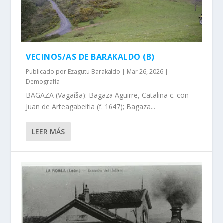
VECINOS/AS DE BARAKALDO (B)
Publicado por
Ezagutu Barakaldo
|
Mar 26, 2026
|
Demografía
BAGAZA (Vagaí§a): Bagaza Aguirre, Catalina c. con
Juan de Arteagabeitia (f. 1647); Bagaza...
LEER MÁS