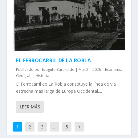
EL FERROCARRIL DE LA ROBLA
Publicado por
Ezagutu Barakaldo
|
Mar 24, 2026
|
Economía
,
Geografí­a
,
Historia
El Ferrocarril de La Robla constituye la lí­nea de ví­a
estrecha más larga de Europa Occidental,...
LEER MÁS
1
2
3
…
5