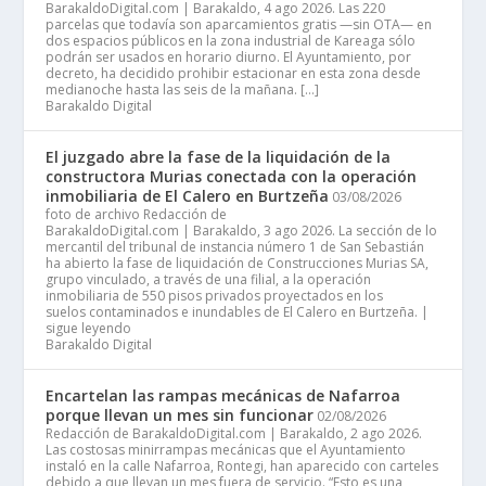
BarakaldoDigital.com | Barakaldo, 4 ago 2026. Las 220
parcelas que todavía son aparcamientos gratis —sin OTA— en
dos espacios públicos en la zona industrial de Kareaga sólo
podrán ser usados en horario diurno. El Ayuntamiento, por
decreto, ha decidido prohibir estacionar en esta zona desde
medianoche hasta las seis de la mañana. […]
Barakaldo Digital
El juzgado abre la fase de la liquidación de la
constructora Murias conectada con la operación
inmobiliaria de El Calero en Burtzeña
03/08/2026
foto de archivo Redacción de
BarakaldoDigital.com | Barakaldo, 3 ago 2026. La sección de lo
mercantil del tribunal de instancia número 1 de San Sebastián
ha abierto la fase de liquidación de Construcciones Murias SA,
grupo vinculado, a través de una filial, a la operación
inmobiliaria de 550 pisos privados proyectados en los
suelos contaminados e inundables de El Calero en Burtzeña. |
sigue leyendo
Barakaldo Digital
Encartelan las rampas mecánicas de Nafarroa
porque llevan un mes sin funcionar
02/08/2026
Redacción de BarakaldoDigital.com | Barakaldo, 2 ago 2026.
Las costosas minirrampas mecánicas que el Ayuntamiento
instaló en la calle Nafarroa, Rontegi, han aparecido con carteles
debido a que llevan un mes fuera de servicio. “Esto es una