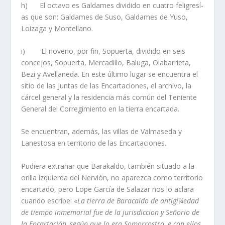
h) El octavo es Galdames dividido en cuatro feligresí­
as que son: Galdames de Suso, Galdames de Yuso,
Loizaga y Montellano.
i) El noveno, por fin, Sopuerta, dividido en seis
concejos, Sopuerta, Mercadillo, Baluga, Olabarrieta,
Bezi y Avellaneda. En este último lugar se encuentra el
sitio de las Juntas de las Encartaciones, el archivo, la
cárcel general y la residencia más común del Teniente
General del Corregimiento en la tierra encartada.
Se encuentran, además, las villas de Valmaseda y
Lanestosa en territorio de las Encartaciones.
Pudiera extrañar que Barakaldo, también situado a la
orilla izquierda del Nervión, no aparezca como territorio
encartado, pero Lope Garcí­a de Salazar nos lo aclara
cuando escribe: «
La tierra de Baracaldo de antigí¼edad
de tiempo inmemorial fue de la jurisdiccion y Señorio de
la Encartación, según que lo era Somorrostro, e con ellos