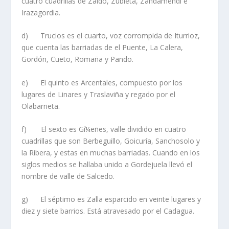
cuatro cuadrillas de Zaldo, Zubieta, Zandamendi e
Irazagordia.
d) Trucios es el cuarto, voz corrompida de Iturrioz,
que cuenta las barriadas de el Puente, La Calera,
Gordón, Cueto, Romaña y Pando.
e) El quinto es Arcentales, compuesto por los
lugares de Linares y Traslaviña y regado por el
Olabarrieta.
f) El sexto es Gí¼eñes, valle dividido en cuatro
cuadrillas que son Berbeguillo, Goicurí­a, Sanchosolo y
la Ribera, y estas en muchas barriadas. Cuando en los
siglos medios se hallaba unido a Gordejuela llevó el
nombre de valle de Salcedo.
g) El séptimo es Zalla esparcido en veinte lugares y
diez y siete barrios. Está atravesado por el Cadagua.