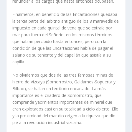
renunciar a los cargos que hasta entonces ocupasen.
Finalmente, en beneficio de las Encartaciones quedaba
la tercia parte del arbitrio antiguo de los 8 maravedí­s de
impuesto en cada quintal de vena que se extraí­a por
mar para fuera del Señorí­o, en los mismos términos
que habí­an percibido hasta entonces, pero con la
condición de que las Encartaciones habí­a de pagar el
salario de su teniente y del capellán que asistí­a a su
capilla.
No olvidemos que dos de las tres famosas minas de
hierro de Vizcaya (Somorrostro, Galdames-Sopuerta y
Bilbao), se hallan en territorio encartado. La más
importante es el criadero de Somorrostro, que
comprende yacimientos importantes de mineral que
eran explotados casi en su totalidad a cielo abierto. Ello
y la proximidad del mar dio origen a la riqueza que dio
pie a la revolución industrial vizcaí­na.