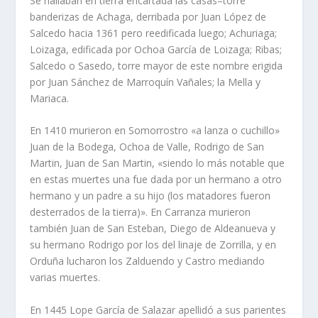
Se hallaban en tierra encartada las casas–torre
banderizas de Achaga, derribada por Juan López de
Salcedo hacia 1361 pero reedificada luego; Achuriaga;
Loizaga, edificada por Ochoa Garcí­a de Loizaga; Ribas;
Salcedo o Sasedo, torre mayor de este nombre erigida
por Juan Sánchez de Marroquí­n Vañales; la Mella y
Mariaca.
En 1410 murieron en Somorrostro «a lanza o cuchillo»
Juan de la Bodega, Ochoa de Valle, Rodrigo de San
Martin, Juan de San Martin, «siendo lo más notable que
en estas muertes una fue dada por un hermano a otro
hermano y un padre a su hijo (los matadores fueron
desterrados de la tierra)». En Carranza murieron
también Juan de San Esteban, Diego de Aldeanueva y
su hermano Rodrigo por los del linaje de Zorrilla, y en
Orduña lucharon los Zalduendo y Castro mediando
varias muertes.
En 1445 Lope Garcí­a de Salazar apellidó a sus parientes