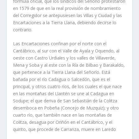
fórmula oficial, que los sí­ndicos del Señorí­o protestaron
en 1579 de que en la real provisión de nombramiento
del Corregidor se antepusiesen las Villas y Ciudad y las
Encartaciones a la Tierra Llana, debiendo decirse lo
contrario.
Las Encartaciones confinan por el norte con el
Cantábrico, al sur con el Valle de Ayala y Oquendo, al
oeste con Castro Urdiales y los valles de Villaverde,
Mena y Soba y al este con la Rí­a de Bilbao y Barakaldo,
que pertenece a la Tierra Llana del Señorí­o. Está
bañada por el rí­o Cadagua o Salcedón, que es el
principal, y otros cuatro rí­os, de los cuales el que nace
en las montañas del Llantén se une al Cadagua en
Sodupe; el que deriva de San Sebastián de la Colitza
desemboca en Pobeña (Concejo de Muzquiz); y otro
cuarto rí­o, que también nace en las montañas de
Colitza, desagua por Oriñón en el Cantábrico, y el
quinto, que procede de Carranza, muere en Laredo