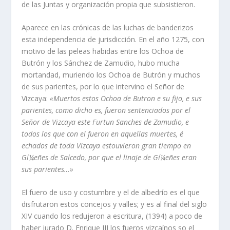
de las Juntas y organización propia que subsistieron.
Aparece en las crónicas de las luchas de banderizos
esta independencia de jurisdicción. En el año 1275, con
motivo de las peleas habidas entre los Ochoa de
Butrón y los Sánchez de Zamudio, hubo mucha
mortandad, muriendo los Ochoa de Butrón y muchos
de sus parientes, por lo que intervino el Señor de
Vizcaya:
«Muertos estos Ochoa de Butron e su fijo, e sus
parientes, como dicho es, fueron sentenciados por el
Señor de Vizcaya este Furtun Sanches de Zamudio, e
todos los que con el fueron en aquellas muertes, é
echados de toda Vizcaya estouvieron gran tiempo en
Gí¼eñes de Salcedo, por que el linaje de Gí¼eñes eran
sus parientes…»
El fuero de uso y costumbre y el de albedrí­o es el que
disfrutaron estos concejos y valles; y es al final del siglo
XIV cuando los redujeron a escritura, (1394) a poco de
haber jurado D. Enrique III los fueros vizcaí­nos so el