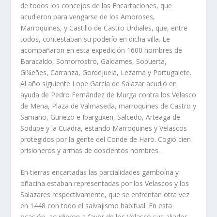
de todos los concejos de las Encartaciones, que
acudieron para vengarse de los Amoroses,
Marroquines, y Castillo de Castro Urdiales, que, entre
todos, contestaban su poderí­o en dicha villa. Le
acompañaron en esta expedición 1600 hombres de
Baracaldo, Somorrostro, Galdames, Sopuerta,
Gí¼eñes, Carranza, Gordejuela, Lezama y Portugalete.
Al año siguiente Lope Garcí­a de Salazar acudió en
ayuda de Pedro Fernández de Murga contra los Velasco
de Mena, Plaza de Valmaseda, marroquines de Castro y
Samano, Guriezo e Ibarguxen, Salcedo, Arteaga de
Sodupe y la Cuadra, estando Marroquines y Velascos
protegidos por la gente del Conde de Haro. Cogió cien
prisioneros y armas de doscientos hombres.
En tierras encartadas las parcialidades gamboí­na y
oñacina estaban representadas por los Velascos y los
Salazares respectivamente, que se enfrentan otra vez
en 1448 con todo el salvajismo habitual. En esta
ocasión, acudieron a favor de los Velasco sus aliados