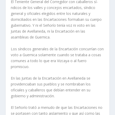
El Teniente General del Corregidor con caballeros sí­
ndicos de los valles y concejos encartados, sí­ndico
general y oficiales elegidos entre los naturales y
domiciliados en las Encartaciones formaban su cuerpo
gubernativo. Y ni el Señorí­o tení­a voz ni voto en las
Juntas de Avellaneda, ni la Encartación en las
asambleas de Guernica.
Los sí­ndicos generales de la Encartación concurrí­an con
voto a Guernica solamente cuando se trataba a cosas
comunes a todo lo que era Vizcaya o al fuero
promiscuo.
En las Juntas de la Encartación en Avellaneda se
providenciaban sus pueblos y se nombraban los
oficiales y caballeros que debí­an entender en su
gobierno y administración.
El Señorí­o trató a menudo de que las Encartaciones no
se portasen con tanto aislamiento y que así­ como las