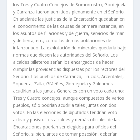
los Tres y Cuatro Concejos de Somorrostro, Gordejuela
y Carranza fueron admitidos plenamente en el Señorí­o.
En adelante las justicias de la Encartación quedaban en
el conocimiento de las causas de primera instancia, en
los asuntos de filiaciones y de guerra, servicios de mar
y de tierra, etc., como las demás poblaciones de
infanzonado. La explotación de minerales quedarí­a bajo
normas que diesen las autoridades del Señorí­o. Los
alcaldes billeteros serí­an los encargados de hacer
cumplir las providencias dispuestas por los rectores del
Señorí­o. Los pueblos de Carranza, Trucí­os, Arcentales,
Sopuerta, Zalla, Gí¼eñes, Gordejuela y Galdames
acudirí­an a las juntas Generales con un voto cada uno;
Tres y Cuatro concejos, aunque compuestos de varios
pueblos, sólo podrí­an acudir a tales Juntas con dos
votos. En las elecciones de diputados tendrí­an voto
activo y pasivo. Los alcaldes y demás oficiales de las
Encartaciones podrí­an ser elegidos para oficios del
Señorí­o, si bien, antes de tomar posesión, deberí­an