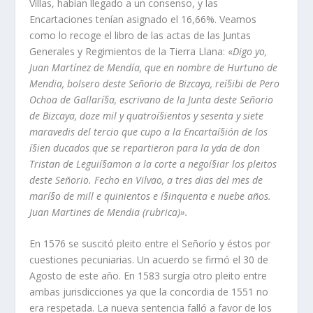
Villas, habí­an llegado a un consenso, y las
Encartaciones tení­an asignado el 16,66%. Veamos
como lo recoge el libro de las actas de las Juntas
Generales y Regimientos de la Tierra Llana: «
Digo yo,
Juan Martí­nez de Mendí­a, que en nombre de Hurtuno de
Mendia, bolsero deste Señorio de Bizcaya, reí§ibi de Pero
Ochoa de Gallarí§a, escrivano de la Junta deste Señorio
de Bizcaya, doze mil y quatroí§ientos y sesenta y siete
maravedis del tercio que cupo a la Encartaí§ión de los
í§ien ducados que se repartieron para la yda de don
Tristan de Leguií§amon a la corte a negoí§iar los pleitos
deste Señorio. Fecho en Vilvao, a tres dias del mes de
marí§o de mill e quinientos e í§inquenta e nuebe años.
Juan Martines de Mendia (rubrica)».
En 1576 se suscitó pleito entre el Señorí­o y éstos por
cuestiones pecuniarias. Un acuerdo se firmó el 30 de
Agosto de este año. En 1583 surgí­a otro pleito entre
ambas jurisdicciones ya que la concordia de 1551 no
era respetada. La nueva sentencia falló a favor de los