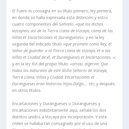
El Fuero lo consagra en su tí­tulo primero, ley primera,
en donde se halla expresada esta distinción y estos
cuatro componentes del Señorí­o:
«que los dichos
vizcaynos, así­ de la Tierra Llana de Vizcaya, como de las
Villas et Encartaciones et Durangueses»;
y en la ley
segunda del indicado tí­tulo «
que promete como Rey, et
Señor de guardar a la Tierra Llana de Vizcaya, et a las
Villas et Ciudad de él, et Durangueses et Encartaciones..»;
y en la ley XVI del propio tí­tulo:
«otrosi, digeron: Que
todos los naturales de este dicho Señorí­o de Vizcaya,
Tierra Llana, Villas y Ciudad, Encartaciones et
Durangueses eran Notorios Hijos-Dalgo…. etc
; y después
en otros tí­tulos.
Encartaciones y Durangueses o Durangueses y
Encartaciones indistintamente aquí­, señala los dos
distritos unidos a Vizcaya por incorporación. Y este
orden se hallaba tan consagrado por el uso de una