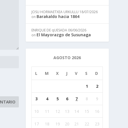
JOSU HORMAETXEA URKULLU
18/07/2026
Barakaldo hacia 1864
on
ENRIQUE DE qUESADA
06/06/2026
El Mayorazgo de Susunaga
on
AGOSTO 2026
L
M
X
J
V
S
D
1
2
3
4
5
6
7
8
9
10
11
12
13
14
15
16
17
18
19
20
21
22
23