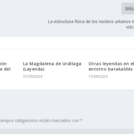
SIG
La estructura física de los núcleos urbanos
vizc
ión
La Magdalena de Urállaga
Otras leyendas en e
e del
(Leyenda)
entorno barakaldés
07/09/2024
13/09/2024
campos obligatorios están marcados con
*