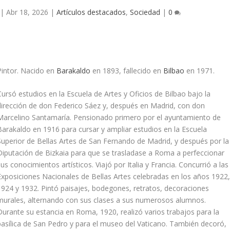
|
Abr 18, 2026
|
Artículos destacados
,
Sociedad
|
0
Pintor. Nacido en
Barakaldo
en 1893, fallecido en
Bilbao
en 1971.
Cursó estudios en la Escuela de Artes y Oficios de Bilbao bajo la
dirección de don Federico Sáez y, después en Madrid, con don
Marcelino Santamarí­a. Pensionado primero por el ayuntamiento de
Barakaldo en 1916 para cursar y ampliar estudios en la Escuela
Superior de Bellas Artes de San Fernando de Madrid, y después por la
Diputación de Bizkaia para que se trasladase a Roma a perfeccionar
sus conocimientos artí­sticos. Viajó por Italia y Francia. Concurrió a las
Exposiciones Nacionales de Bellas Artes celebradas en los años 1922
1924 y 1932. Pintó paisajes, bodegones, retratos, decoraciones
murales, alternando con sus clases a sus numerosos alumnos.
Durante su estancia en Roma, 1920, realizó varios trabajos para la
basí­lica de San Pedro y para el museo del Vaticano. También decoró,