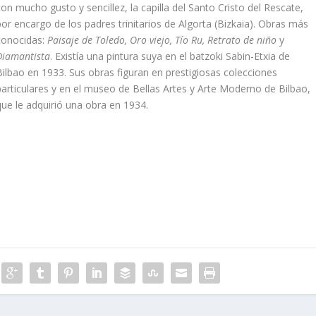
con mucho gusto y sencillez, la capilla del Santo Cristo del Rescate,
por encargo de los padres trinitarios de Algorta (Bizkaia). Obras más
conocidas:
Paisaje de Toledo, Oro viejo, Tí­o Ru, Retrato de niño
y
Diamantista
. Existí­a una pintura suya en el batzoki Sabin-Etxia de
Bilbao en 1933. Sus obras figuran en prestigiosas colecciones
particulares y en el museo de Bellas Artes y Arte Moderno de Bilbao,
que le adquirió una obra en 1934.