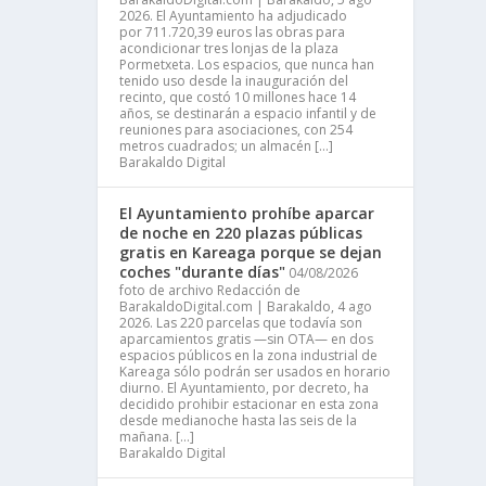
2026. El Ayuntamiento ha adjudicado
por 711.720,39 euros las obras para
acondicionar tres lonjas de la plaza
Pormetxeta. Los espacios, que nunca han
tenido uso desde la inauguración del
recinto, que costó 10 millones hace 14
años, se destinarán a espacio infantil y de
reuniones para asociaciones, con 254
metros cuadrados; un almacén […]
Barakaldo Digital
El Ayuntamiento prohíbe aparcar
de noche en 220 plazas públicas
gratis en Kareaga porque se dejan
coches "durante días"
04/08/2026
foto de archivo Redacción de
BarakaldoDigital.com | Barakaldo, 4 ago
2026. Las 220 parcelas que todavía son
aparcamientos gratis —sin OTA— en dos
espacios públicos en la zona industrial de
Kareaga sólo podrán ser usados en horario
diurno. El Ayuntamiento, por decreto, ha
decidido prohibir estacionar en esta zona
desde medianoche hasta las seis de la
mañana. […]
Barakaldo Digital