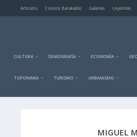
Artí­culos
Conoce Barakaldo
Galerí­as
Leyendas
CULTURA
DEMOGRAFÍA
ECONOMÍA
GEO
TOPONIMIA
TURISMO
URBANISMO
MIGUEL 