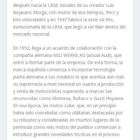
después nací­a la LBM, iniciales de su creador Luis
Bejarano Morga, con motor de dos tiempos, 99cc y
tres velocidades y en 1947 fabricó la serie «A-99»,
evolucionada de la LBM, que llegó a ser lí­der dentro del
mercado nacional.
En 1952, llega a un acuerdo de colaboración con la
compañí­a alemana NSU WERKE AG (actual Audi), que
entró a formar parte de la empresa. De esta forma, la
marca española comienza a incorporar tecnologí­a
punta alemana a sus modelos lo que acentúa aún más
su supremací­a a nivel nacional en cuanto a producción
y venta de motocicletas superando a marcas tan
reconocidas como Montesa, Bultaco o Guzzi Hispania.
En esa época, las motos Lube, que, en un principio
habí­a sido concebidas como utilitarias destacadas por
su robustez y consideradas en muchos lugares de la
pení­nsula como «las motos del pueblo» comienzan a
introducir grandes novedades técnicas en el proceso