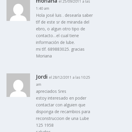
moriana
el 25/09/2011 a las
1:40 am
Hola josé luis . desearí­a saber
tlf de este sr de miranda del
ebro, o algun otro tipo de
contacto…el cual tiene
información de lube.
mi tlf. 689883025. gracias
Moriana
Jordi
el 28/12/2011 a las 10:25
am
apreciados Sres
estoy interesado en poder
contactar con alguien que
disponga de recambios para
reconstruccion de una Lube
125 1958
saludos