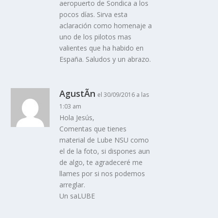
aeropuerto de Sondica a los
pocos dí­as. Sirva esta
aclaración como homenaje a
uno de los pilotos mas
valientes que ha habido en
España. Saludos y un abrazo.
AgustÃ­n
el 30/09/2016 a las
1:03 am
Hola Jesús,
Comentas que tienes
material de Lube NSU como
el de la foto, si dispones aun
de algo, te agradeceré me
llames por si nos podemos
arreglar.
Un saLUBE