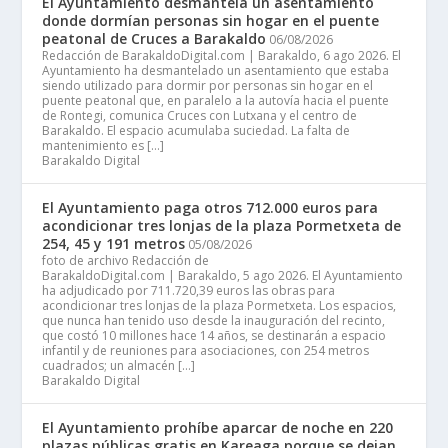
El Ayuntamiento desmantela un asentamiento
donde dormían personas sin hogar en el puente
peatonal de Cruces a Barakaldo
06/08/2026
Redacción de BarakaldoDigital.com | Barakaldo, 6 ago 2026. El
Ayuntamiento ha desmantelado un asentamiento que estaba
siendo utilizado para dormir por personas sin hogar en el
puente peatonal que, en paralelo a la autovía hacia el puente
de Rontegi, comunica Cruces con Lutxana y el centro de
Barakaldo. El espacio acumulaba suciedad. La falta de
mantenimiento es […]
Barakaldo Digital
El Ayuntamiento paga otros 712.000 euros para
acondicionar tres lonjas de la plaza Pormetxeta de
254, 45 y 191 metros
05/08/2026
foto de archivo Redacción de
BarakaldoDigital.com | Barakaldo, 5 ago 2026. El Ayuntamiento
ha adjudicado por 711.720,39 euros las obras para
acondicionar tres lonjas de la plaza Pormetxeta. Los espacios,
que nunca han tenido uso desde la inauguración del recinto,
que costó 10 millones hace 14 años, se destinarán a espacio
infantil y de reuniones para asociaciones, con 254 metros
cuadrados; un almacén […]
Barakaldo Digital
El Ayuntamiento prohíbe aparcar de noche en 220
plazas públicas gratis en Kareaga porque se dejan