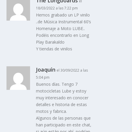
The Longboards
el
18/03/2022 a las 7:22 pm
Hemos grabado un LP vinilo
..de Música Instrumental 60’s
Homenaje a Moto LUBE..
Podéis encontrarlo en Long
Play Barakaldo
Y tiendas de vinilos
Joaquín
el 30/09/2022 a las
5:04 pm
Buenos días. Tengo 7
motocicletas Lube y estoy
muy interesado en conocer
detalles e historia de estas
motos y fabrica.
Algunos de las personas que
han participado en este chat,
si aún están por ahí, podrían