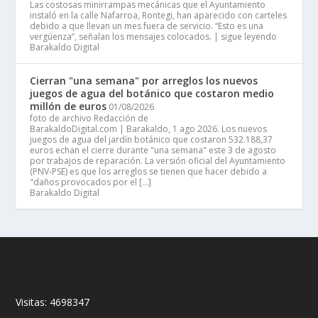
Las costosas minirrampas mecánicas que el Ayuntamiento
instaló en la calle Nafarroa, Rontegi, han aparecido con carteles
debido a que llevan un mes fuera de servicio. “Esto es una
vergüenza”, señalan los mensajes colocados. | sigue leyendo
Barakaldo Digital
Cierran "una semana" por arreglos los nuevos
juegos de agua del botánico que costaron medio
millón de euros
01/08/2026
foto de archivo Redacción de
BarakaldoDigital.com | Barakaldo, 1 ago 2026. Los nuevos
juegos de agua del jardín botánico que costaron 532.188,37
euros echan el cierre durante "una semana" este 3 de agosto
por trabajos de reparación. La versión oficial del Ayuntamiento
(PNV-PSE) es que los arreglos se tienen que hacer debido a
"daños provocados por el […]
Barakaldo Digital
Visitas:
4698347