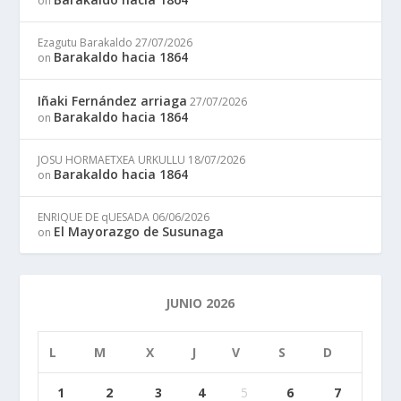
on
Ezagutu Barakaldo
27/07/2026
Barakaldo hacia 1864
on
Iñaki Fernández arriaga
27/07/2026
Barakaldo hacia 1864
on
JOSU HORMAETXEA URKULLU
18/07/2026
Barakaldo hacia 1864
on
ENRIQUE DE qUESADA
06/06/2026
El Mayorazgo de Susunaga
on
JUNIO 2026
L
M
X
J
V
S
D
1
2
3
4
5
6
7