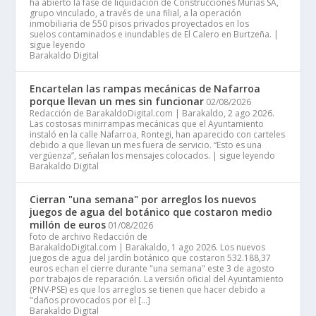
ha abierto la fase de liquidación de Construcciones Murias SA,
grupo vinculado, a través de una filial, a la operación
inmobiliaria de 550 pisos privados proyectados en los
suelos contaminados e inundables de El Calero en Burtzeña. |
sigue leyendo
Barakaldo Digital
Encartelan las rampas mecánicas de Nafarroa
porque llevan un mes sin funcionar
02/08/2026
Redacción de BarakaldoDigital.com | Barakaldo, 2 ago 2026.
Las costosas minirrampas mecánicas que el Ayuntamiento
instaló en la calle Nafarroa, Rontegi, han aparecido con carteles
debido a que llevan un mes fuera de servicio. “Esto es una
vergüenza”, señalan los mensajes colocados. | sigue leyendo
Barakaldo Digital
Cierran "una semana" por arreglos los nuevos
juegos de agua del botánico que costaron medio
millón de euros
01/08/2026
foto de archivo Redacción de
BarakaldoDigital.com | Barakaldo, 1 ago 2026. Los nuevos
juegos de agua del jardín botánico que costaron 532.188,37
euros echan el cierre durante "una semana" este 3 de agosto
por trabajos de reparación. La versión oficial del Ayuntamiento
(PNV-PSE) es que los arreglos se tienen que hacer debido a
"daños provocados por el […]
Barakaldo Digital