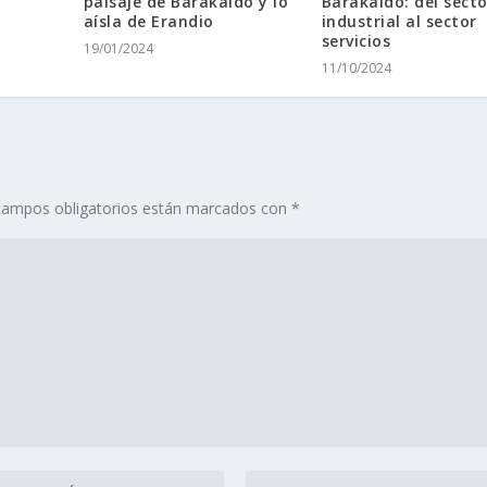
paisaje de Barakaldo y lo
Barakaldo: del secto
aísla de Erandio
industrial al sector
servicios
19/01/2024
11/10/2024
campos obligatorios están marcados con
*