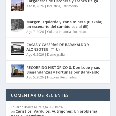
Cargaderos de Orconera y Franco Belga
Ago 8, 2026
|
Industria
,
Patrimonio
Margen izquierda y zona minera (Bizkaia)
un escenario del cambio social (III)
Ago 7, 2026
|
Cultura
,
Historia
,
Sociedad
CASAS Y CASERíAS DE BARAKALDO Y
ALONSOTEGI (T-U)
Ago 6, 2026
|
Demografía
RECORRIDO HISTÓRICO 8: Don Lope y sus
Bienandanzas y Fortunas por Barakaldo
Ago 5, 2026
|
Historia
,
Recorridos
COMENTARIOS RECIENTES
Eduardo Ibarra Murelaga
08/08/2026
Caristios, Várdulos, Autrigones: Un problema
on
para el vasquismo