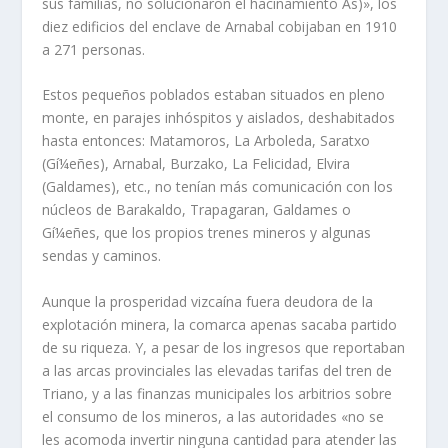
sus familias, no solucionaron el hacinamiento As)», los
diez edificios del enclave de Arnabal cobijaban en 1910
a 271 personas.
Estos pequeños poblados estaban situa­dos en pleno
monte, en parajes inhóspitos y aislados, deshabitados
hasta entonces: Matamoros, La Arboleda, Saratxo
(Gí¼eñes), Arnabal, Burzako, La Felicidad, Elvira
(Galdames), etc., no tení­an más comunica­ción con los
núcleos de Barakaldo, Trapagaran, Galdames o
Gí¼eñes, que los propios trenes mineros y algunas
sendas y caminos.
Aunque la prosperidad vizcaí­na fuera deudora de la
explotación minera, la comar­ca apenas sacaba partido
de su riqueza. Y, a pesar de los ingresos que reportaban
a las arcas provinciales las elevadas tarifas del tren de
Triano, y a las finanzas municipales los arbitrios sobre
el consumo de los mine­ros, a las autoridades «no se
les acomoda invertir ninguna cantidad para atender las