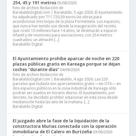
254, 45 y 191 metros
05/08/2026
foto de archivo Redacción de
BarakaldoDigital.com | Barakaldo, 5 ago 2026. El Ayuntamiento
ha adjudicado por 711.720,39 euros las obras para
acondicionar tres lonjas de la plaza Pormetxeta. Los espacios,
que nunca han tenido uso desde la inauguración del recinto,
que costó 10 millones hace 14 años, se destinarán a espacio
infantil y de reuniones para asociaciones, con 254 metros
cuadrados; un almacén […]
Barakaldo Digital
El Ayuntamiento prohíbe aparcar de noche en 220
plazas públicas gratis en Kareaga porque se dejan
coches "durante días"
04/08/2026
foto de archivo Redacción de
BarakaldoDigital.com | Barakaldo, 4 ago 2026. Las 220
parcelas que todavía son aparcamientos gratis —sin OTA— en
dos espacios públicos en la zona industrial de Kareaga sólo
podrán ser usados en horario diurno. El Ayuntamiento, por
decreto, ha decidido prohibir estacionar en esta zona desde
medianoche hasta las seis de la mañana. […]
Barakaldo Digital
El juzgado abre la fase de la liquidación de la
constructora Murias conectada con la operación
inmobiliaria de El Calero en Burtzeña
03/08/2026