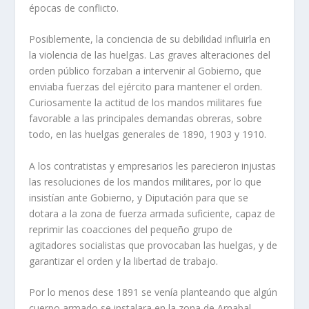
épocas de conflicto.
Posiblemente, la conciencia de su debilidad influirla en
la violencia de las huelgas. Las graves alteraciones del
orden público forzaban a intervenir al Gobierno, que
enviaba fuerzas del ejército para mantener el orden.
Cu­riosamente la acti­tud de los mandos militares fue
favo­rable a las prin­cipales demandas obreras, sobre
todo, en las huelgas generales de 1890, 1903 y 1910.
A los contratistas y empresarios les parecieron injustas
las resoluciones de los mandos militares, por lo que
insistí­an ante Gobierno, y Diputación para que se
dotara a la zona de fuerza armada suficiente, capaz de
reprimir las coacciones del pequeño grupo de
agitadores socialistas que provocaban las huelgas, y de
garantizar el orden y la libertad de trabajo.
Por lo menos dese 1891 se vení­a planteando que algún
cuerpo armado se instalara en la zona de Arnabal,