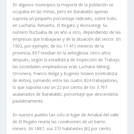
En algunos municipios la mayorí­a de la población se
ocupaba en las minas, pero en Barakaldo apenas
suponla un pequeño por­centaje radicado, sobre todo,
en Luchana, Retuerto, El Regato y Alonsotegi. Su
número fluctuaba de un año a otro, dependiendo de las
empresas que trabajaran y de la situa­ción del sector. En
1903, por ejemplo, de los 11.411 mineros de la
provincia, 897 residí­an en la anteiglesia; cinco años
después, según la estadí­stica de Inspección de Trabajo,
las sociedades empleadoras eran Luchana Mining,
Orconera, Franco-Belga y Eugenio Solano (contratista
de
Anton),
sumando entre las cuatro 824 trabajadores,
lo que suponla casi un 22 por ciento de los 3.797
asalariados de Barakaldo, porcentaje que descenderí­a
paulatinamente.
En nuestro pueblo tan solo el lugar de Arnabal del valle
de El Regato reuní­a las condiciones de un barrio
minero. En 1887, sus 273 habitantes (82 por ciento