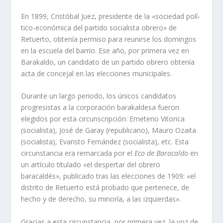
En 1899, Cristóbal Juez, presidente de la «sociedad polí­
tico-económica del partido socialista obrero» de
Retuerto, obtení­a permiso para reunirse los domingos
en la escuela del barrio. Ese año, por primera vez en
Barakaldo, un candidato de un partido obrero obtení­a
acta de concejal en las elecciones municipales.
Durante un largo periodo, los únicos candidatos
progresistas a la corporación barakaldesa fueron
elegidos por esta circunscripción: Emeterio Vitorica
(socialista), José de Garay (republicano), Mauro Ozaita
(socialista), Evaristo Fernández (socialista), etc. Esta
circunstancia era remarcada por el
Eco de Baracaldo
en
un artí­culo titulado «el despertar del obrero
baracaldés», publicado tras las elecciones de 1909: «el
distrito de Retuerto está probado que pertenece, de
hecho y de derecho, su minorí­a, a las izquierdas».
Gracias a esta circunstancia, por primera vez, la voz de