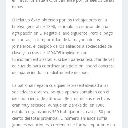
en 1888, formada exclusivamente por jornaleros de las
minas.
El relativo éxito obtenido por los traba­jadores en la
huelga general de 1890, esti­muló la creación de una
agrupación en El Regato al ario siguiente. Pero el pago
de cuotas, la temporalidad de la mayorí­a de los
jornaleros, el despido de los afiliados a sociedades de
clase y la crisis de 1894/95 impidieron un
funcionamiento estable, si bien parecí­a resucitar de vez
en cuando para coordinar una petición laboral concreta,
desapareciendo inmediata­mente después.
La patronal ne­gaba cualquier re­presentatividad a las
sociedades obre­ras, porque apenas contaban con el
diez por ciento de afiliación. Real­mente sus efectivos
eran muy escasos, aunque en Bara­kaldo, en 1906,
estaban organizados 360 trabajadores, casi el 30 por
ciento del total provincial. El número afiliados sufrí­a
grandes variaciones, creciendo de forma importante en