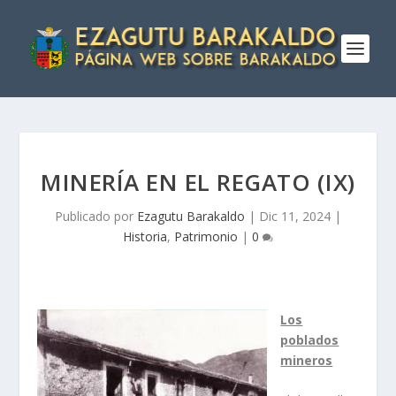
MINERÍ­A EN EL REGATO (IX)
Publicado por
Ezagutu Barakaldo
|
Dic 11, 2024
|
Historia
,
Patrimonio
|
0
Los
poblados
mineros