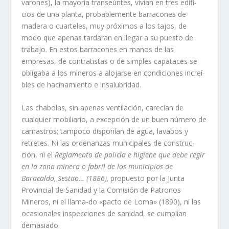
varones), la mayorí­a transeúntes, viví­an en tres edifi­
cios de una planta, probablemente barra­cones de
madera o cuarteles, muy próxi­mos a los tajos, de
modo que apenas tarda­ran en llegar a su puesto de
trabajo. En estos barracones en manos de las
empresas, de contratistas o de simples capataces se
obligaba a los mineros a alojarse en condi­ciones increí­
bles de hacinamiento e insalu­bridad.
Las chabolas, sin apenas ventilación, carecí­an de
cualquier mobiliario, a excep­ción de un buen número de
camastros; tam­poco disponí­an de agua, lavabos y
retretes. Ni las ordenanzas municipales de construc­
ción, ni el
Reglamento de policí­a e higiene que debe regir
en la zona minera o fabril de los muni­cipios de
Baracaldo, Sestao… (1886),
propuesto por la Junta
Provincial de Sanidad y la Comisión de Patronos
Mineros, ni el llama-do «pacto de Loma» (1890), ni las
ocasiona­les inspecciones de sanidad, se cumplí­an
demasiado.