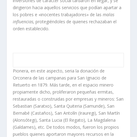
inversiones de carácter social tardaron en llegar, y se
dirigieron hacia aquellos servicios que podí­an apartar a
los pobres e «inocentes trabajadores» de las
malas
influen­cias,
protegiéndoles de quienes rechazaban el
orden establecido.
Pionera, en este aspecto, seria la donación de
Orconera de las campanas para San Ignacio de
Retuerto en 1879. Más tarde, en el espacio minero
propiamente dicho, proli­feraron pequeñas ermitas,
restauradas o construidas por empresas y mineros: San
Sebastian (Saratxo), Santa Quiteria (Sa­munde), San
Bernabé (Castaños), San Antolí­n (Irauregi), San Martí­n
(Alonsótegi), Santa Lucia (El Regato), La Magdalena
(Galdames), etc. De todos modos, fueron los pro­pios
pueblos quienes aportaron mayores recursos en la