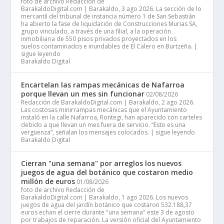
foto de archivo Redacción de
BarakaldoDigital.com | Barakaldo, 3 ago 2026. La sección de lo
mercantil del tribunal de instancia número 1 de San Sebastián
ha abierto la fase de liquidación de Construcciones Murias SA,
grupo vinculado, a través de una filial, a la operación
inmobiliaria de 550 pisos privados proyectados en los
suelos contaminados e inundables de El Calero en Burtzeña. |
sigue leyendo
Barakaldo Digital
Encartelan las rampas mecánicas de Nafarroa
porque llevan un mes sin funcionar
02/08/2026
Redacción de BarakaldoDigital.com | Barakaldo, 2 ago 2026.
Las costosas minirrampas mecánicas que el Ayuntamiento
instaló en la calle Nafarroa, Rontegi, han aparecido con carteles
debido a que llevan un mes fuera de servicio. “Esto es una
vergüenza”, señalan los mensajes colocados. | sigue leyendo
Barakaldo Digital
Cierran "una semana" por arreglos los nuevos
juegos de agua del botánico que costaron medio
millón de euros
01/08/2026
foto de archivo Redacción de
BarakaldoDigital.com | Barakaldo, 1 ago 2026. Los nuevos
juegos de agua del jardín botánico que costaron 532.188,37
euros echan el cierre durante "una semana" este 3 de agosto
por trabajos de reparación. La versión oficial del Ayuntamiento