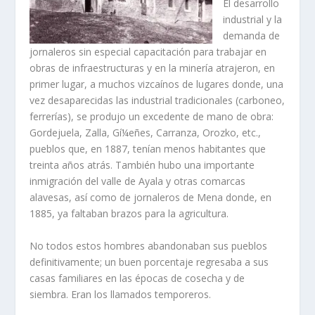
El desarrollo
industrial y la
demanda de
jornaleros sin especial capacitación para trabajar en
obras de infraestructuras y en la minerí­a atrajeron, en
primer lugar, a muchos vizcaí­nos de lugares donde, una
vez desaparecidas las industrial tradicionales (carboneo,
ferrerí­as), se produjo un exce­dente de mano de obra:
Gordejuela, Zalla, Gí¼eñes, Carranza, Orozko, etc.,
pueblos que, en 1887, tení­an menos habitantes que
treinta años atrás. También hubo una importante
inmigración del valle de Ayala y otras comarcas
alavesas, así­ como de jorna­leros de Mena donde, en
1885, ya faltaban brazos para la agricultura.
No todos estos hombres abandonaban sus pueblos
definitivamente; un buen porcentaje regresaba a sus
casas familiares en las épocas de cosecha y de
siembra. Eran los llamados temporeros.