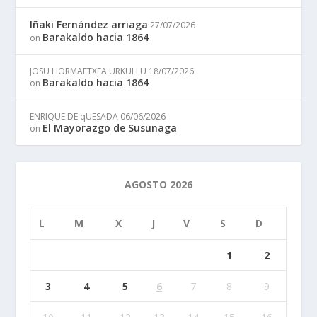
Iñaki Fernández arriaga
27/07/2026
Barakaldo hacia 1864
on
JOSU HORMAETXEA URKULLU
18/07/2026
Barakaldo hacia 1864
on
ENRIQUE DE qUESADA
06/06/2026
El Mayorazgo de Susunaga
on
AGOSTO 2026
L
M
X
J
V
S
D
1
2
3
4
5
6
7
8
9