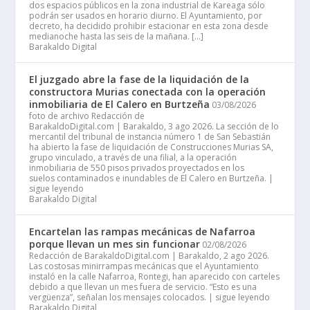
dos espacios públicos en la zona industrial de Kareaga sólo
podrán ser usados en horario diurno. El Ayuntamiento, por
decreto, ha decidido prohibir estacionar en esta zona desde
medianoche hasta las seis de la mañana. […]
Barakaldo Digital
El juzgado abre la fase de la liquidación de la
constructora Murias conectada con la operación
inmobiliaria de El Calero en Burtzeña
03/08/2026
foto de archivo Redacción de
BarakaldoDigital.com | Barakaldo, 3 ago 2026. La sección de lo
mercantil del tribunal de instancia número 1 de San Sebastián
ha abierto la fase de liquidación de Construcciones Murias SA,
grupo vinculado, a través de una filial, a la operación
inmobiliaria de 550 pisos privados proyectados en los
suelos contaminados e inundables de El Calero en Burtzeña. |
sigue leyendo
Barakaldo Digital
Encartelan las rampas mecánicas de Nafarroa
porque llevan un mes sin funcionar
02/08/2026
Redacción de BarakaldoDigital.com | Barakaldo, 2 ago 2026.
Las costosas minirrampas mecánicas que el Ayuntamiento
instaló en la calle Nafarroa, Rontegi, han aparecido con carteles
debido a que llevan un mes fuera de servicio. “Esto es una
vergüenza”, señalan los mensajes colocados. | sigue leyendo
Barakaldo Digital