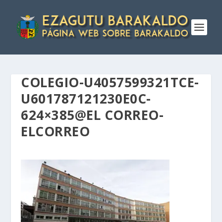
COLEGIO-U4057599321TCE-
U601787121230E0C-
624×385@EL CORREO-
ELCORREO