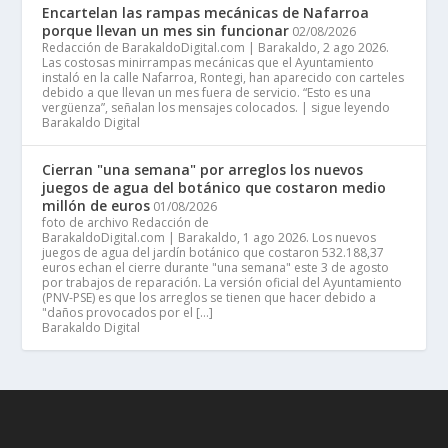
Encartelan las rampas mecánicas de Nafarroa
porque llevan un mes sin funcionar
02/08/2026
Redacción de BarakaldoDigital.com | Barakaldo, 2 ago 2026.
Las costosas minirrampas mecánicas que el Ayuntamiento
instaló en la calle Nafarroa, Rontegi, han aparecido con carteles
debido a que llevan un mes fuera de servicio. “Esto es una
vergüenza”, señalan los mensajes colocados. | sigue leyendo
Barakaldo Digital
Cierran "una semana" por arreglos los nuevos
juegos de agua del botánico que costaron medio
millón de euros
01/08/2026
foto de archivo Redacción de
BarakaldoDigital.com | Barakaldo, 1 ago 2026. Los nuevos
juegos de agua del jardín botánico que costaron 532.188,37
euros echan el cierre durante "una semana" este 3 de agosto
por trabajos de reparación. La versión oficial del Ayuntamiento
(PNV-PSE) es que los arreglos se tienen que hacer debido a
"daños provocados por el […]
Barakaldo Digital