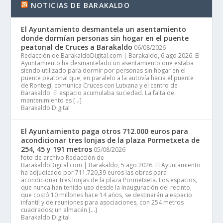
NOTICIAS DE BARAKALDO
El Ayuntamiento desmantela un asentamiento
donde dormían personas sin hogar en el puente
peatonal de Cruces a Barakaldo
06/08/2026
Redacción de BarakaldoDigital.com | Barakaldo, 6 ago 2026. El
Ayuntamiento ha desmantelado un asentamiento que estaba
siendo utilizado para dormir por personas sin hogar en el
puente peatonal que, en paralelo a la autovía hacia el puente
de Rontegi, comunica Cruces con Lutxana y el centro de
Barakaldo. El espacio acumulaba suciedad. La falta de
mantenimiento es […]
Barakaldo Digital
El Ayuntamiento paga otros 712.000 euros para
acondicionar tres lonjas de la plaza Pormetxeta de
254, 45 y 191 metros
05/08/2026
foto de archivo Redacción de
BarakaldoDigital.com | Barakaldo, 5 ago 2026. El Ayuntamiento
ha adjudicado por 711.720,39 euros las obras para
acondicionar tres lonjas de la plaza Pormetxeta. Los espacios,
que nunca han tenido uso desde la inauguración del recinto,
que costó 10 millones hace 14 años, se destinarán a espacio
infantil y de reuniones para asociaciones, con 254 metros
cuadrados; un almacén […]
Barakaldo Digital