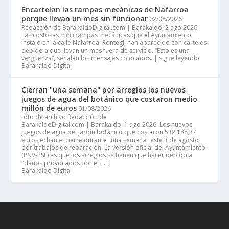
Encartelan las rampas mecánicas de Nafarroa
porque llevan un mes sin funcionar
02/08/2026
Redacción de BarakaldoDigital.com | Barakaldo, 2 ago 2026.
Las costosas minirrampas mecánicas que el Ayuntamiento
instaló en la calle Nafarroa, Rontegi, han aparecido con carteles
debido a que llevan un mes fuera de servicio. “Esto es una
vergüenza”, señalan los mensajes colocados. | sigue leyendo
Barakaldo Digital
Cierran "una semana" por arreglos los nuevos
juegos de agua del botánico que costaron medio
millón de euros
01/08/2026
foto de archivo Redacción de
BarakaldoDigital.com | Barakaldo, 1 ago 2026. Los nuevos
juegos de agua del jardín botánico que costaron 532.188,37
euros echan el cierre durante "una semana" este 3 de agosto
por trabajos de reparación. La versión oficial del Ayuntamiento
(PNV-PSE) es que los arreglos se tienen que hacer debido a
"daños provocados por el […]
Barakaldo Digital