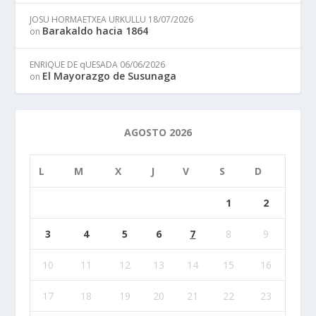
JOSU HORMAETXEA URKULLU
18/07/2026
Barakaldo hacia 1864
on
ENRIQUE DE qUESADA
06/06/2026
El Mayorazgo de Susunaga
on
AGOSTO 2026
L
M
X
J
V
S
D
1
2
3
4
5
6
7
8
9
10
11
12
13
14
15
16
17
18
19
20
21
22
23