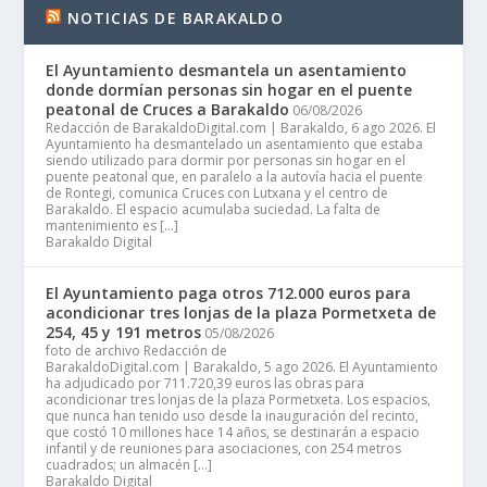
NOTICIAS DE BARAKALDO
El Ayuntamiento desmantela un asentamiento
donde dormían personas sin hogar en el puente
peatonal de Cruces a Barakaldo
06/08/2026
Redacción de BarakaldoDigital.com | Barakaldo, 6 ago 2026. El
Ayuntamiento ha desmantelado un asentamiento que estaba
siendo utilizado para dormir por personas sin hogar en el
puente peatonal que, en paralelo a la autovía hacia el puente
de Rontegi, comunica Cruces con Lutxana y el centro de
Barakaldo. El espacio acumulaba suciedad. La falta de
mantenimiento es […]
Barakaldo Digital
El Ayuntamiento paga otros 712.000 euros para
acondicionar tres lonjas de la plaza Pormetxeta de
254, 45 y 191 metros
05/08/2026
foto de archivo Redacción de
BarakaldoDigital.com | Barakaldo, 5 ago 2026. El Ayuntamiento
ha adjudicado por 711.720,39 euros las obras para
acondicionar tres lonjas de la plaza Pormetxeta. Los espacios,
que nunca han tenido uso desde la inauguración del recinto,
que costó 10 millones hace 14 años, se destinarán a espacio
infantil y de reuniones para asociaciones, con 254 metros
cuadrados; un almacén […]
Barakaldo Digital