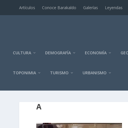
Artí­culos
Conoce Barakaldo
Galerí­as
Leyendas
CULTURA
DEMOGRAFÍA
ECONOMÍA
GEO
TOPONIMIA
TURISMO
URBANISMO
A