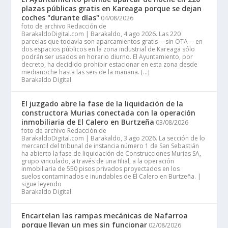
plazas públicas gratis en Kareaga porque se dejan
coches "durante días"
04/08/2026
foto de archivo Redacción de
BarakaldoDigital.com | Barakaldo, 4 ago 2026. Las 220
parcelas que todavía son aparcamientos gratis —sin OTA— en
dos espacios públicos en la zona industrial de Kareaga sólo
podrán ser usados en horario diurno. El Ayuntamiento, por
decreto, ha decidido prohibir estacionar en esta zona desde
medianoche hasta las seis de la mañana. […]
Barakaldo Digital
El juzgado abre la fase de la liquidación de la
constructora Murias conectada con la operación
inmobiliaria de El Calero en Burtzeña
03/08/2026
foto de archivo Redacción de
BarakaldoDigital.com | Barakaldo, 3 ago 2026. La sección de lo
mercantil del tribunal de instancia número 1 de San Sebastián
ha abierto la fase de liquidación de Construcciones Murias SA,
grupo vinculado, a través de una filial, a la operación
inmobiliaria de 550 pisos privados proyectados en los
suelos contaminados e inundables de El Calero en Burtzeña. |
sigue leyendo
Barakaldo Digital
Encartelan las rampas mecánicas de Nafarroa
porque llevan un mes sin funcionar
02/08/2026