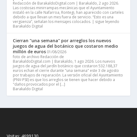
Redacción de BarakaldoDigital.com | Barakaldo, 2 ago 2026.
Las costosas minirrampas mecánicas que el Ayuntamiento
instaló en la calle Nafarroa, Rontegi, han aparecido con carteles
debido a que llevan un mes fuera de servicio. “Esto es una
vergüenza”, señalan los mensajes colocados. | sigue leyendo
Barakaldo Digital
Cierran "una semana" por arreglos los nuevos
juegos de agua del botánico que costaron medio
millón de euros
01/08/2026
foto de archivo Redacción de
BarakaldoDigital.com | Barakaldo, 1 ago 2026. Los nuevos
juegos de agua del jardín botánico que costaron 532.188,37
euros echan el cierre durante "una semana" este 3 de agosto
por trabajos de reparación. La versión oficial del Ayuntamiento
(PNV-PSE) es que los arreglos se tienen que hacer debido a
"daños provocados por el […]
Barakaldo Digital
Visitas:
4699130