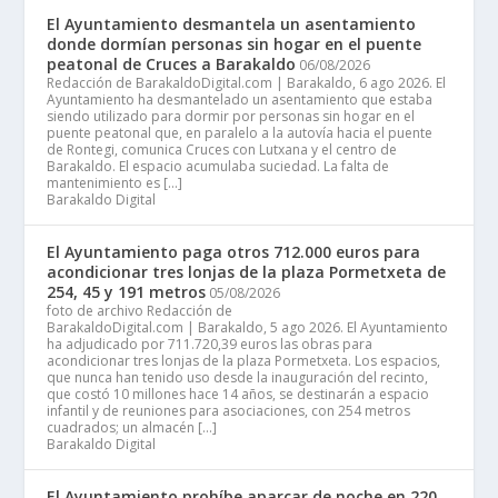
El Ayuntamiento desmantela un asentamiento
donde dormían personas sin hogar en el puente
peatonal de Cruces a Barakaldo
06/08/2026
Redacción de BarakaldoDigital.com | Barakaldo, 6 ago 2026. El
Ayuntamiento ha desmantelado un asentamiento que estaba
siendo utilizado para dormir por personas sin hogar en el
puente peatonal que, en paralelo a la autovía hacia el puente
de Rontegi, comunica Cruces con Lutxana y el centro de
Barakaldo. El espacio acumulaba suciedad. La falta de
mantenimiento es […]
Barakaldo Digital
El Ayuntamiento paga otros 712.000 euros para
acondicionar tres lonjas de la plaza Pormetxeta de
254, 45 y 191 metros
05/08/2026
foto de archivo Redacción de
BarakaldoDigital.com | Barakaldo, 5 ago 2026. El Ayuntamiento
ha adjudicado por 711.720,39 euros las obras para
acondicionar tres lonjas de la plaza Pormetxeta. Los espacios,
que nunca han tenido uso desde la inauguración del recinto,
que costó 10 millones hace 14 años, se destinarán a espacio
infantil y de reuniones para asociaciones, con 254 metros
cuadrados; un almacén […]
Barakaldo Digital
El Ayuntamiento prohíbe aparcar de noche en 220