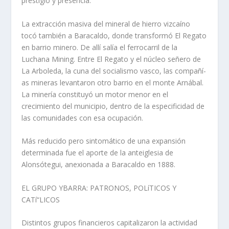
prestigio y presencia.
La extracción masiva del mineral de hierro vizcaí­no
tocó también a Baracaldo, donde transformó El Regato
en barrio minero. De allí­ salí­a el ferrocarril de la
Luchana Mining. Entre El Regato y el núcleo señero de
La Arboleda, la cuna del socialismo vasco, las compañí­
as mineras levantaron otro barrio en el monte Arnábal.
La minerí­a constituyó un motor menor en el
crecimiento del municipio, dentro de la especificidad de
las comunidades con esa ocupación.
Más reducido pero sintomático de una expansión
determinada fue el aporte de la anteiglesia de
Alonsótegui, anexionada a Baracaldo en 1888.
EL GRUPO YBARRA: PATRONOS, POLíTICOS Y
CATí“LICOS
Distintos grupos financieros capitalizaron la actividad