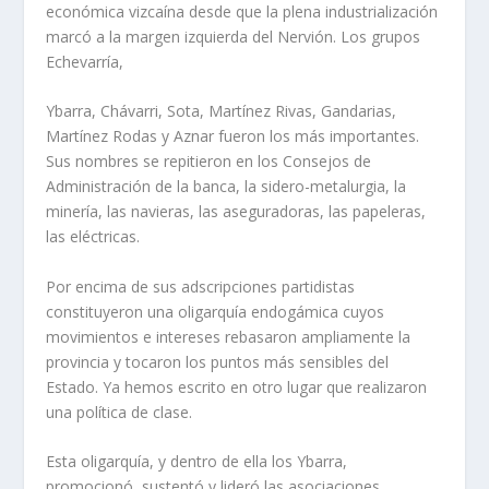
económica vizcaí­na desde que la plena industrialización
marcó a la margen izquierda del Nervión. Los grupos
Echevarrí­a,
Ybarra, Chávarri, Sota, Martí­nez Rivas, Gandarias,
Martí­nez Rodas y Aznar fueron los más importantes.
Sus nombres se repitieron en los Consejos de
Administración de la banca, la sidero-metalurgia, la
minerí­a, las navieras, las aseguradoras, las papeleras,
las eléctricas.
Por encima de sus adscripciones partidistas
constituyeron una oligarquí­a endogámica cuyos
movimientos e intereses rebasaron ampliamente la
provincia y tocaron los puntos más sensibles del
Estado. Ya hemos escrito en otro lugar que realizaron
una polí­tica de clase.
Esta oligarquí­a, y dentro de ella los Ybarra,
promocionó, sustentó y lideró las asociaciones