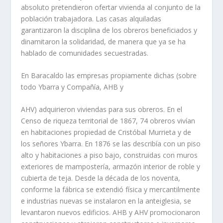
absoluto pretendieron ofertar vivienda al conjunto de la
población trabajadora. Las casas alquiladas
garantizaron la disciplina de los obreros beneficiados y
dinamitaron la solidaridad, de manera que ya se ha
hablado de comunidades secuestradas.
En Baracaldo las empresas propiamente dichas (sobre
todo Ybarra y Compañí­a, AHB y
AHV) adquirieron viviendas para sus obreros. En el
Censo de riqueza territorial de 1867, 74 obreros viví­an
en habitaciones propiedad de Cristóbal Murrieta y de
los señores Ybarra. En 1876 se las describí­a con un piso
alto y habitaciones a piso bajo, construidas con muros
exteriores de mamposterí­a, armazón interior de roble y
cubierta de teja. Desde la década de los noventa,
conforme la fábrica se extendió fí­sica y mercantilmente
e industrias nuevas se instalaron en la anteiglesia, se
levantaron nuevos edificios. AHB y AHV promocionaron