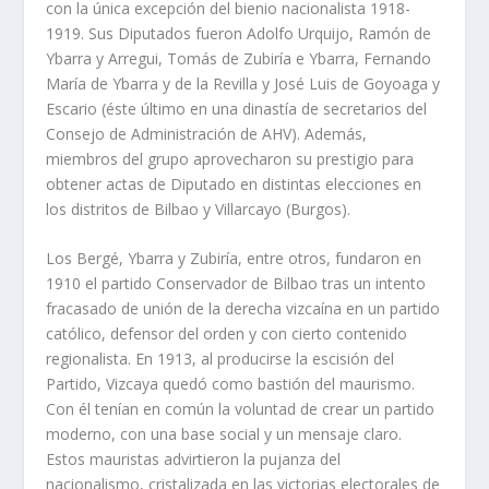
con la única excepción del bienio nacionalista 1918-
1919. Sus Diputados fueron Adolfo Urquijo, Ramón de
Ybarra y Arregui, Tomás de Zubirí­a e Ybarra, Fernando
Marí­a de Ybarra y de la Revilla y José Luis de Goyoaga y
Escario (éste último en una dinastí­a de secretarios del
Consejo de Administración de AHV). Además,
miembros del grupo aprovecharon su prestigio para
obtener actas de Diputado en distintas elecciones en
los distritos de Bilbao y Villarcayo (Burgos).
Los Bergé, Ybarra y Zubirí­a, entre otros, fundaron en
1910 el partido Conservador de Bilbao tras un intento
fracasado de unión de la derecha vizcaí­na en un partido
católico, defensor del orden y con cierto contenido
regionalista. En 1913, al producirse la escisión del
Partido, Vizcaya quedó como bastión del maurismo.
Con él tení­an en común la voluntad de crear un partido
moderno, con una base social y un mensaje claro.
Estos mauristas advirtieron la pujanza del
nacionalismo, cristalizada en las victorias electorales de