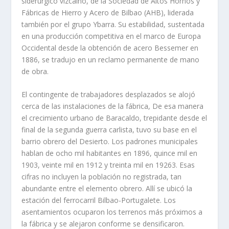
siderúrgico vizcaí­no, de la Sociedad de Altos Hornos y
Fábricas de Hierro y Acero de Bilbao (AHB), liderada
también por el grupo Ybarra. Su estabilidad, sustentada
en una producción competitiva en el marco de Europa
Occidental desde la obtención de acero Bessemer en
1886, se tradujo en un reclamo permanente de mano
de obra.
El contingente de trabajadores desplazados se alojó
cerca de las instalaciones de la fábrica, De esa manera
el crecimiento urbano de Baracaldo, trepidante desde el
final de la segunda guerra carlista, tuvo su base en el
barrio obrero del Desierto. Los padrones municipales
hablan de ocho mil habitantes en 1896, quince mil en
1903, veinte mil en 1912 y treinta mil en 19263. Esas
cifras no incluyen la población no registrada, tan
abundante entre el elemento obrero. Allí­ se ubicó la
estación del ferrocarril Bilbao-Portugalete. Los
asentamientos ocuparon los terrenos más próximos a
la fábrica y se alejaron conforme se densificaron.