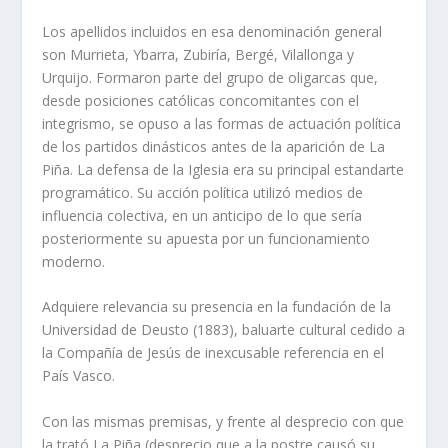
Los apellidos incluidos en esa denominación general
son Murrieta, Ybarra, Zubirí­a, Bergé, Vilallonga y
Urquijo. Formaron parte del grupo de oligarcas que,
desde posiciones católicas concomitantes con el
integrismo, se opuso a las formas de actuación polí­tica
de los partidos dinásticos antes de la aparición de La
Piña. La defensa de la Iglesia era su principal estandarte
programático. Su acción polí­tica utilizó medios de
influencia colectiva, en un anticipo de lo que serí­a
posteriormente su apuesta por un funcionamiento
moderno.
Adquiere relevancia su presencia en la fundación de la
Universidad de Deusto (1883), baluarte cultural cedido a
la Compañí­a de Jesús de inexcusable referencia en el
Paí­s Vasco.
Con las mismas premisas, y frente al desprecio con que
la trató La Piña (desprecio que a la postre causó su