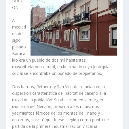
DUCCI
ON
A
mediad
os del
siglo
pasado
Baraca
ldo era un pueblo de dos mil habitantes
mayoritariamente rural, en la cima de cuya jerarquí­a
social se encontraba un puñado de propietarios.
Dos barrios, Retuerto y San Vicente, reuní­an en la
dispersión caracterí­stica del hábitat de caserí­o a la
mitad de la población. Su ubicación en la margen
izquierda del Nervión, próxima a los riquí­simos
yacimientos férricos de los montes de Triano y
entornos, suscitó que fuese elegido como punto de
partida de la primera industrialización vizcaí­na.