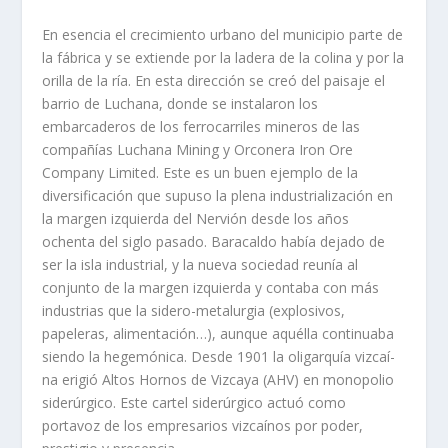
En esencia el crecimiento urbano del municipio parte de
la fábrica y se extiende por la ladera de la colina y por la
orilla de la rí­a. En esta dirección se creó del paisaje el
barrio de Luchana, donde se instalaron los
embarcaderos de los ferrocarriles mineros de las
compañí­as Luchana Mining y Orconera Iron Ore
Company Limited. Este es un buen ejemplo de la
diversificación que supuso la plena industrialización en
la margen izquierda del Nervión desde los años
ochenta del siglo pasado. Baracaldo habí­a dejado de
ser la isla industrial, y la nueva sociedad reuní­a al
conjunto de la margen izquierda y contaba con más
industrias que la sidero-metalurgia (explosivos,
papeleras, alimentación…), aunque aquélla continuaba
siendo la hegemónica. Desde 1901 la oligarquí­a vizcaí­
na erigió Altos Hornos de Vizcaya (AHV) en monopolio
siderúrgico. Este cartel siderúrgico actuó como
portavoz de los empresarios vizcaí­nos por poder,