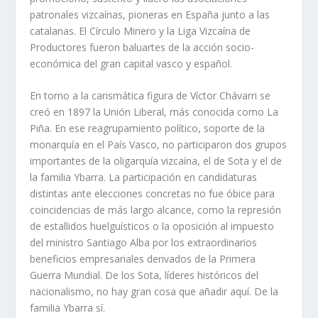
patronales vizcaí­nas, pioneras en España junto a las
catalanas. El Cí­rculo Minero y la Liga Vizcaí­na de
Productores fueron baluartes de la acción socio-
económica del gran capital vasco y español.
En torno a la carismática figura de Ví­ctor Chávarri se
creó en 1897 la Unión Liberal, más conocida como La
Piña. En ese reagrupamiento polí­tico, soporte de la
monarquí­a en el Paí­s Vasco, no participaron dos grupos
importantes de la oligarquí­a vizcaí­na, el de Sota y el de
la familia Ybarra. La participación en candidaturas
distintas ante elecciones concretas no fue óbice para
coincidencias de más largo alcance, como la represión
de estallidos huelguí­sticos o la oposición al impuesto
del ministro Santiago Alba por los extraordinarios
beneficios empresariales derivados de la Primera
Guerra Mundial. De los Sota, lí­deres históricos del
nacionalismo, no hay gran cosa que añadir aquí­. De la
familia Ybarra sí­.