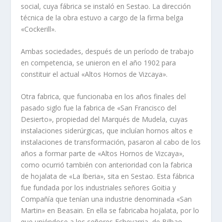
social, cuya fábrica se instaló en Sestao. La dirección
técnica de la obra estuvo a cargo de la firma belga
«Cockerill».
Ambas sociedades, después de un perí­odo de trabajo
en competencia, se unieron en el año 1902 para
constituir el actual «Altos Hornos de Vizcaya».
Otra fabrica, que funcionaba en los años finales del
pasado siglo fue la fabrica de «San Francisco del
Desierto», propiedad del Marqués de Mudela, cuyas
instalaciones siderúrgicas, que incluí­an hornos altos e
instalaciones de transformación, pasaron al cabo de los
años a formar parte de «Altos Hornos de Vizcaya»,
como ocurrió también con anterioridad con la fabrica
de hojalata de «La Iberia», sita en Sestao. Esta fábrica
fue fundada por los industriales señores Goitia y
Compañí­a que tení­an una industrie denominada «San
Martin» en Beasain. En ella se fabricaba hojalata, por lo
que uniéndose a los señores Echevarria, de Bilbao,