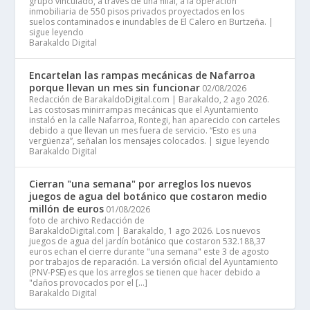
grupo vinculado, a través de una filial, a la operación
inmobiliaria de 550 pisos privados proyectados en los
suelos contaminados e inundables de El Calero en Burtzeña. |
sigue leyendo
Barakaldo Digital
Encartelan las rampas mecánicas de Nafarroa
porque llevan un mes sin funcionar
02/08/2026
Redacción de BarakaldoDigital.com | Barakaldo, 2 ago 2026.
Las costosas minirrampas mecánicas que el Ayuntamiento
instaló en la calle Nafarroa, Rontegi, han aparecido con carteles
debido a que llevan un mes fuera de servicio. “Esto es una
vergüenza”, señalan los mensajes colocados. | sigue leyendo
Barakaldo Digital
Cierran "una semana" por arreglos los nuevos
juegos de agua del botánico que costaron medio
millón de euros
01/08/2026
foto de archivo Redacción de
BarakaldoDigital.com | Barakaldo, 1 ago 2026. Los nuevos
juegos de agua del jardín botánico que costaron 532.188,37
euros echan el cierre durante "una semana" este 3 de agosto
por trabajos de reparación. La versión oficial del Ayuntamiento
(PNV-PSE) es que los arreglos se tienen que hacer debido a
"daños provocados por el […]
Barakaldo Digital