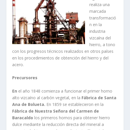
realiza una
marcada
transformació
n en la
industria
vizcaí­na del
hierro, a tono
con los progresos técnicos realizados en otros paí­ses
en los procedimientos de obtención del hierro y del
acero.
Precursores
En
el año 1848 comienza a funcionar el primer horno
alto vizcaí­no al carbón vegetal, en la
Fábrica
de Santa
Ana de Bolueta.
En 1859 se establecieron en la
Fábrica
de Nuestra Se
ñ
ora del Carmen de
Baracaldo
los primeros hornos para obtener hierro
dulce mediante la reducción directa del mineral a