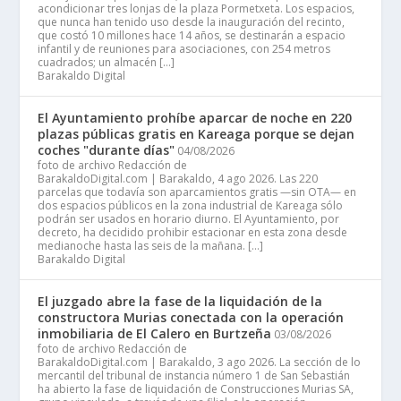
acondicionar tres lonjas de la plaza Pormetxeta. Los espacios,
que nunca han tenido uso desde la inauguración del recinto,
que costó 10 millones hace 14 años, se destinarán a espacio
infantil y de reuniones para asociaciones, con 254 metros
cuadrados; un almacén […]
Barakaldo Digital
El Ayuntamiento prohíbe aparcar de noche en 220
plazas públicas gratis en Kareaga porque se dejan
coches "durante días"
04/08/2026
foto de archivo Redacción de
BarakaldoDigital.com | Barakaldo, 4 ago 2026. Las 220
parcelas que todavía son aparcamientos gratis —sin OTA— en
dos espacios públicos en la zona industrial de Kareaga sólo
podrán ser usados en horario diurno. El Ayuntamiento, por
decreto, ha decidido prohibir estacionar en esta zona desde
medianoche hasta las seis de la mañana. […]
Barakaldo Digital
El juzgado abre la fase de la liquidación de la
constructora Murias conectada con la operación
inmobiliaria de El Calero en Burtzeña
03/08/2026
foto de archivo Redacción de
BarakaldoDigital.com | Barakaldo, 3 ago 2026. La sección de lo
mercantil del tribunal de instancia número 1 de San Sebastián
ha abierto la fase de liquidación de Construcciones Murias SA,