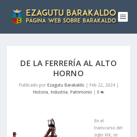
DE LA FERRERÍ­A AL ALTO
HORNO
Publicado por
Ezagutu Barakaldo
|
Feb 22, 2024
|
Historia
,
Industria
,
Patrimonio
|
0
En el
transcurso del
siglo XIX, se