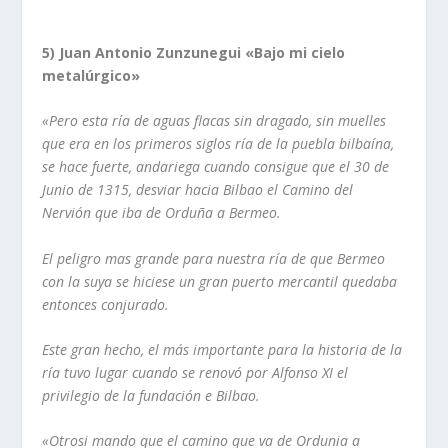
5) Juan Antonio Zunzunegui «Bajo mi cielo
metalúrgico»
«
Pero esta
rí­a
de aguas flacas sin dragado, sin muelles
que era en los primeros siglos
rí­a
de la puebla
bilbaí­na
,
se hace fuerte, andariega cuando consigue que el 30 de
Junio de
1315, desviar hacia Bilbao el Camino del
Nervión
que iba de Ordu
ñ
a a Bermeo.
El peligro mas grande para nuestra rí­a de que Bermeo
con la suya se hiciese un gran
puerto mercantil quedaba
entonces conjurado.
Este gran hecho, el más importante para la historia de la
rí­a tuvo lugar cuando se
renovó por Alfonso XI el
privilegio de la fundación e Bilbao.
«Otrosi mando que el camino que va de Ord
un
ia a