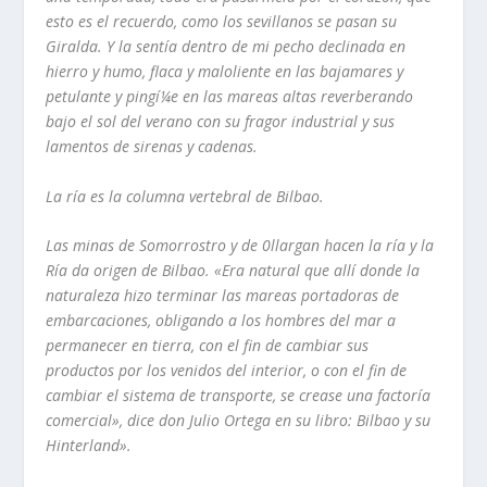
esto es el recuerdo, como los sevillanos se pasan su
Giralda. Y la sentí­a dentro de mi pecho declinada en
hierro y humo, flaca y maloliente en las bajamares y
petulante y
pingí¼e en las mareas altas reverberando
bajo el sol del verano con su fragor industrial
y sus
lamentos de sirenas y cadenas.
La
rí­a
es la columna vertebral de Bilbao.
Las minas de Somorrostro y de 0llargan hacen la rí­a y la
Rí­a da origen de Bilbao.
«Era natural que allí­ donde la
naturaleza hizo terminar las mareas portadoras de
embarcaciones, obligando a los hombres del mar a
permanecer en tierra, con el fin de
cambiar sus
productos por los venidos del interior, o con el fin de
cambiar el sistema de transporte, se crease una factorí­a
comercial», dice don Julio Ortega en su libro: Bilbao y su
Hinterland».