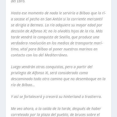
del Ebro.
Hasta ese momento de nada le
servirí­a
a Bilbao que la
rí­
a
sacase el pecho en San
Antón
si la corriente mercantil
se
dirigí­a
a Bermeo. La
rí­a
adquiere su mayor edad por
decisión
de Alfonso
XI;
no lo olvidéis hijos de la
rí­a
.
Más
tarde
vendrá
la conquista de Sevilla, que produce una
verdadera
revolución
en los medios de
transporte
marí­
timo
, vital para Bilbao al poner nuestros marinos en
contacto con los
del
Mediterráneo
.
Luego
vendrán
otras conquistas, pero a partir del
privilegio de Alfonso XI,
será
considerado como
descaminado todo otro camino que no desemboque en la
rí­a
de
Bilbao…
Y así­ se fortalecerá y crecerá su hinterland o trastierra.
Me veo ahora, a la caí­da de la tarde, después de haber
correteado por la plaza del pueblo, de bruces sobre el