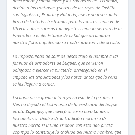
americanos y canadienses y los caladeros de Terranova,
debido a las continuas guerras de los reyes de Castilla
con Inglaterra, Francia y Holanda, que acabaron con la
firma de tratados
tristí­simos
para los vascos como el de
Utrech y otros sucesos tan
nefastos como la derrota de la
Invencible o el del Estanco de la Sal que arruinaron
nuestra flota, impidiendo su modernizaci
ó
n y desarrollo.
La imposibilidad de salir de pesca trajo el hambre a las
familias de armadores de buques
,
que se vieron
obligados a ejercer la pirater
í­
a, arriesgando en el
empe
ñ
o las
tripulaciones y las naves, antes que la ro
ñ
a
se las llegara a co
m
er.
Luchana no se quedó a la zaga en eso de la piraterí­a.
Nos ha llegado el testimonio de la
existencia del buque
pirata
Zopimpa,
que navegó al corso bajo bandera
luchanotarra.
Dentro de la tradición marinera de
nuestro barrio el ultimo eslabón con esta nao pirata
Zopimpa lo constituye la chalupa del mismo nombre, que