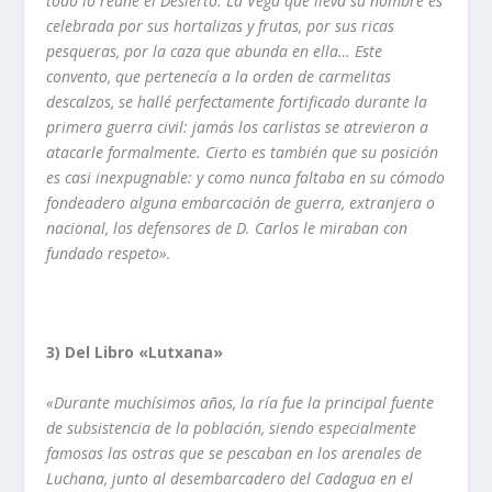
todo lo reúne el Desierto. La Vega que lleva su nombre es
celebrada por sus hortalizas y frutas, por sus ricas
pesqueras, por la caza que abunda en ella… Este
convento, que pertenecí­a a la orden
de carmelitas
descalzos, se hallé perfectamente fortificado durante la
primera guerra
civil: jamás los carlistas se atrevieron a
atacarle formalmente. Cierto es también que su posición
es casi inexpugnable: y como nunca faltaba en su cómodo
fondeadero
alguna embarcación de guerra, extranjera o
nacional, los defensores de D. Carlos le
miraban con
fundado respeto».
3)
Del Libro «Lutxana»
«Durante muchí­simos años, la rí­a fue la principal fuente
de subsistencia de la población, siendo especialmente
famosas las ostras que se pescaban en los arenales de
Luchana, junto al desembarcadero del Cadagua en el