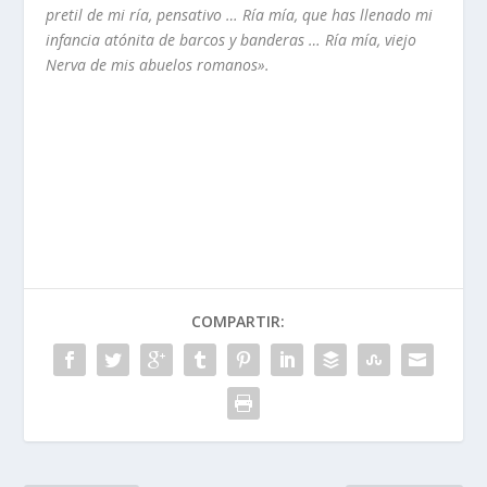
pretil de mi rí­a, pensativo … Rí­a mí­a, que has llenado mi
infancia atónita de barcos y banderas … Rí­a mí­a, viejo
Nerva de mis abuelos romanos».
COMPARTIR: