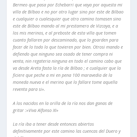
Bermeo que pasa por Echebarri
que vaya por aquesta mi
villa de Bilbao e no por otro lugar sino por este de Bilbao
e
cualquier o cualesquier que otro camino tomasen sino
este de Bilbao mando al mi
prestamero de Vizcaya, e a
los mis merinos, e al preboste de esta villa que tomen
cuanto fallaren por descaminado, que lo goarden para
facer de lo todo lo que tovieren por bien. Otrosi mando e
defiendo que ninguno sea osado de tener compra ni
venta, nin regateria ninguna en todo el camino cabo que
va desde Areta fasta la
rí­a
de
Bilbao ; e cualquier que la
ficiere que peche a mi en pena 100 maravedia de la
moneda
nueva e el merino que lo fallare tome aquella
reventa para si».
A los nacidos en la orilla de la rí­a nos dan ganas de
gritar :»Viva Alfonso XI»
La rí­a iba a tener desde entonces abiertos
definitivamente por este camino las cuencas
del Duero y