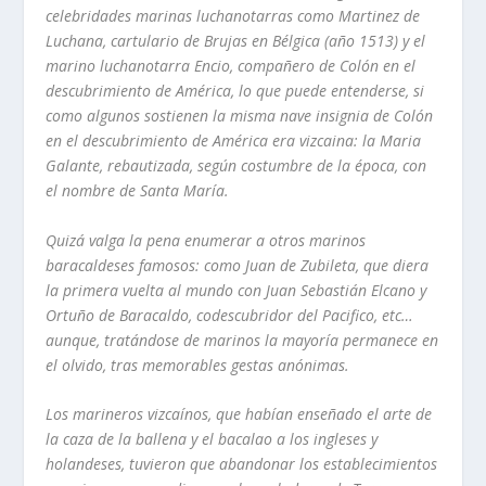
celebridades marinas luchanotarras como Martinez de
Luchana, cartulario de Brujas en Bélgica (a
ñ
o 1513) y el
marino
luchanotarra Encio, compa
ñ
ero de Col
ó
n en el
descubrimiento de América, lo que puede entenderse, si
como algunos sostienen la misma nave insignia de Col
ó
n
en el
descubrimiento de América er
a vizcaina
: la Maria
Galante, rebautizada, seg
ú
n
costumbre de la época
,
con
el nombre de Santa Mar
í­
a.
Quiz
á
valga la pena enumerar a otr
os marinos
baracaldeses famosos
: como Juan de
Zubileta, que diera
la primera vuelta al mundo con Juan
Sebastián
Elcano y
Ortu
ñ
o de Baracaldo, codescubridor del Pacifico, etc…
aunque
,
trat
á
ndose de marinos la mayor
í­
a permanece en
el olvido, tras memorables gestas an
ó
nimas.
Los marineros
vizcaí­nos
, que hab
í­
an ense
ñ
ado el arte de
la caza de la ballena y el bacalao a los ingleses y
holandeses, tuvieron que abandonar los establecimientos