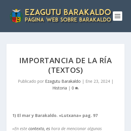
IMPORTANCIA DE LA RÍ­A
(TEXTOS)
Publicado por
Ezagutu Barakaldo
|
Ene 23, 2024
|
Historia
|
0
1) El mar y Barakaldo. «Lutxana» pag. 97
«
En este
contexto, es
hora de mencionar algunas