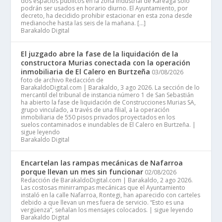
dos espacios públicos en la zona industrial de Kareaga sólo
podrán ser usados en horario diurno. El Ayuntamiento, por
decreto, ha decidido prohibir estacionar en esta zona desde
medianoche hasta las seis de la mañana. […]
Barakaldo Digital
El juzgado abre la fase de la liquidación de la
constructora Murias conectada con la operación
inmobiliaria de El Calero en Burtzeña
03/08/2026
foto de archivo Redacción de
BarakaldoDigital.com | Barakaldo, 3 ago 2026. La sección de lo
mercantil del tribunal de instancia número 1 de San Sebastián
ha abierto la fase de liquidación de Construcciones Murias SA,
grupo vinculado, a través de una filial, a la operación
inmobiliaria de 550 pisos privados proyectados en los
suelos contaminados e inundables de El Calero en Burtzeña. |
sigue leyendo
Barakaldo Digital
Encartelan las rampas mecánicas de Nafarroa
porque llevan un mes sin funcionar
02/08/2026
Redacción de BarakaldoDigital.com | Barakaldo, 2 ago 2026.
Las costosas minirrampas mecánicas que el Ayuntamiento
instaló en la calle Nafarroa, Rontegi, han aparecido con carteles
debido a que llevan un mes fuera de servicio. “Esto es una
vergüenza”, señalan los mensajes colocados. | sigue leyendo
Barakaldo Digital