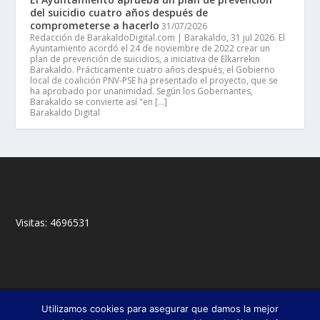
del suicidio cuatro años después de
comprometerse a hacerlo
31/07/2026
Redacción de BarakaldoDigital.com | Barakaldo, 31 jul 2026. El
Ayuntamiento acordó el 24 de noviembre de 2022 crear un
plan de prevención de suicidios, a iniciativa de Elkarrekin
Barakaldo. Prácticamente cuatro años después, el Gobierno
local de coalición PNV-PSE ha presentado el proyecto, que se
ha aprobado por unanimidad. Según los Gobernantes,
Barakaldo se convierte así "en […]
Barakaldo Digital
Visitas:
4696531
© 2018,
&
Francisco Javier Fernández Chento
Mitxel
Utilizamos cookies para asegurar que damos la mejor