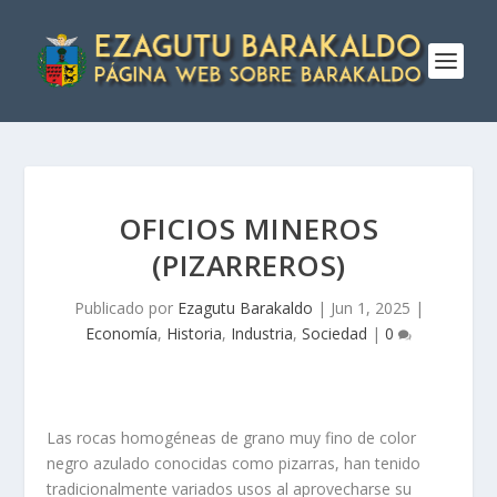
OFICIOS MINEROS
(PIZARREROS)
Publicado por
Ezagutu Barakaldo
|
Jun 1, 2025
|
Economía
,
Historia
,
Industria
,
Sociedad
|
0
Las rocas homogéneas de grano muy fino de color
negro azulado co­nocidas como pizarras, han tenido
tradicionalmente variados usos al apro­vecharse su