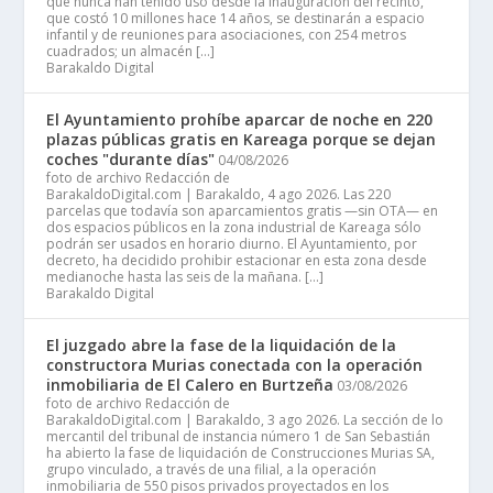
que nunca han tenido uso desde la inauguración del recinto,
que costó 10 millones hace 14 años, se destinarán a espacio
infantil y de reuniones para asociaciones, con 254 metros
cuadrados; un almacén […]
Barakaldo Digital
El Ayuntamiento prohíbe aparcar de noche en 220
plazas públicas gratis en Kareaga porque se dejan
coches "durante días"
04/08/2026
foto de archivo Redacción de
BarakaldoDigital.com | Barakaldo, 4 ago 2026. Las 220
parcelas que todavía son aparcamientos gratis —sin OTA— en
dos espacios públicos en la zona industrial de Kareaga sólo
podrán ser usados en horario diurno. El Ayuntamiento, por
decreto, ha decidido prohibir estacionar en esta zona desde
medianoche hasta las seis de la mañana. […]
Barakaldo Digital
El juzgado abre la fase de la liquidación de la
constructora Murias conectada con la operación
inmobiliaria de El Calero en Burtzeña
03/08/2026
foto de archivo Redacción de
BarakaldoDigital.com | Barakaldo, 3 ago 2026. La sección de lo
mercantil del tribunal de instancia número 1 de San Sebastián
ha abierto la fase de liquidación de Construcciones Murias SA,
grupo vinculado, a través de una filial, a la operación
inmobiliaria de 550 pisos privados proyectados en los