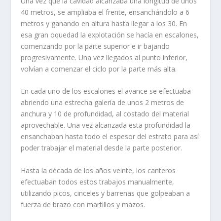
Una vez que la cavidad alcanzaba una longitud de unos
40 metros, se ampliaba el frente, ensanchándolo a 6
metros y ganando en altura hasta lle­gar a los 30. En
esa gran oquedad la explotación se hacía en escalones,
co­menzando por la parte superior e ir bajando
progresivamente. Una vez lle­gados al punto inferior,
volvían a comenzar el ciclo por la parte más alta.
En cada uno de los escalones el avance se efectuaba
abriendo una es­trecha galería de unos 2 metros de
anchura y 10 de profundidad, al cos­tado del material
aprovechable. Una vez alcanzada esta profundidad la
en­sanchaban hasta todo el espesor del estrato para así
poder trabajar el material desde la parte posterior.
Hasta la década de los años veinte, los canteros
efectuaban todos estos trabajos manualmente,
utilizando picos, cinceles y barrenas que golpeaban a
fuerza de brazo con martillos y mazos.