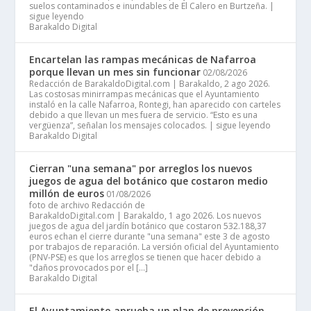
suelos contaminados e inundables de El Calero en Burtzeña. |
sigue leyendo
Barakaldo Digital
Encartelan las rampas mecánicas de Nafarroa
porque llevan un mes sin funcionar
02/08/2026
Redacción de BarakaldoDigital.com | Barakaldo, 2 ago 2026.
Las costosas minirrampas mecánicas que el Ayuntamiento
instaló en la calle Nafarroa, Rontegi, han aparecido con carteles
debido a que llevan un mes fuera de servicio. “Esto es una
vergüenza”, señalan los mensajes colocados. | sigue leyendo
Barakaldo Digital
Cierran "una semana" por arreglos los nuevos
juegos de agua del botánico que costaron medio
millón de euros
01/08/2026
foto de archivo Redacción de
BarakaldoDigital.com | Barakaldo, 1 ago 2026. Los nuevos
juegos de agua del jardín botánico que costaron 532.188,37
euros echan el cierre durante "una semana" este 3 de agosto
por trabajos de reparación. La versión oficial del Ayuntamiento
(PNV-PSE) es que los arreglos se tienen que hacer debido a
"daños provocados por el […]
Barakaldo Digital
El Ayuntamiento aprueba un plan de prevención