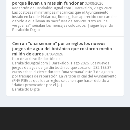
porque llevan un mes sin funcionar
02/08/2026
Redacción de BarakaldoDigital.com | Barakaldo, 2 ago 2026.
Las costosas minirrampas mecánicas que el Ayuntamiento
instaló en la calle Nafarroa, Rontegi, han aparecido con carteles
debido a que llevan un mes fuera de servicio. “Esto es una
vergüenza”, señalan los mensajes colocados. | sigue leyendo
Barakaldo Digital
Cierran "una semana" por arreglos los nuevos
juegos de agua del botánico que costaron medio
millón de euros
01/08/2026
foto de archivo Redacción de
BarakaldoDigital.com | Barakaldo, 1 ago 2026. Los nuevos
juegos de agua del jardín botánico que costaron 532.188,37
euros echan el cierre durante "una semana" este 3 de agosto
por trabajos de reparación. La versión oficial del Ayuntamiento
(PNV-PSE) es que los arreglos se tienen que hacer debido a
"daños provocados por el […]
Barakaldo Digital