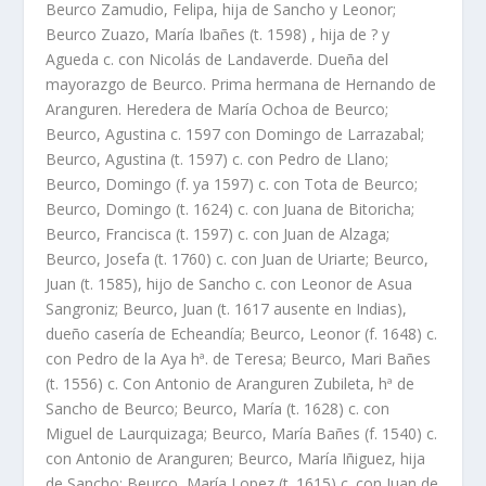
Beurco Zamudio, Felipa, hija de Sancho y Leonor;
Beurco Zuazo, Marí­a Ibañes (t. 1598) , hija de ? y
Agueda c. con Nicolás de Landaverde. Dueña del
mayorazgo de Beurco. Prima hermana de Hernando de
Aranguren. Heredera de Marí­a Ochoa de Beurco;
Beurco, Agustina c. 1597 con Domingo de Larrazabal;
Beurco, Agustina (t. 1597) c. con Pedro de Llano;
Beurco, Domingo (f. ya 1597) c. con Tota de Beurco;
Beurco, Domingo (t. 1624) c. con Juana de Bitoricha;
Beurco, Francisca (t. 1597) c. con Juan de Alzaga;
Beurco, Josefa (t. 1760) c. con Juan de Uriarte; Beurco,
Juan (t. 1585), hijo de Sancho c. con Leonor de Asua
Sangroniz; Beurco, Juan (t. 1617 ausente en Indias),
dueño caserí­a de Echeandí­a; Beurco, Leonor (f. 1648) c.
con Pedro de la Aya hª. de Teresa; Beurco, Mari Bañes
(t. 1556) c. Con Antonio de Aranguren Zubileta, hª de
Sancho de Beurco; Beurco, Marí­a (t. 1628) c. con
Miguel de Laurquizaga; Beurco, Marí­a Bañes (f. 1540) c.
con Antonio de Aranguren; Beurco, Marí­a Iñiguez, hija
de Sancho; Beurco, Marí­a Lopez (t. 1615) c. con Juan de