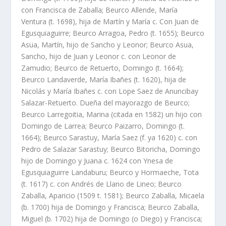
con Francisca de Zaballa; Beurco Allende, Marí­a
Ventura (t. 1698), hija de Martí­n y Marí­a c. Con Juan de
Egusquiaguirre; Beurco Arragoa, Pedro (t. 1655); Beurco
Asua, Martí­n, hijo de Sancho y Leonor; Beurco Asua,
Sancho, hijo de Juan y Leonor c. con Leonor de
Zamudio; Beurco de Retuerto, Domingo (t. 1664);
Beurco Landaverde, Marí­a Ibañes (t. 1620), hija de
Nicolás y Marí­a Ibañes c. con Lope Saez de Anuncibay
Salazar-Retuerto. Dueña del mayorazgo de Beurco;
Beurco Larregoitia, Marina (citada en 1582) un hijo con
Domingo de Larrea; Beurco Paizarro, Domingo (t.
1664); Beurco Sarastuy, Marí­a Saez (f. ya 1620) c. con
Pedro de Salazar Sarastuy; Beurco Bitoricha, Domingo
hijo de Domingo y Juana c. 1624 con Ynesa de
Egusquiaguirre Landaburu; Beurco y Hormaeche, Tota
(t. 1617) c. con Andrés de Llano de Lineo; Beurco
Zaballa, Aparicio (1509 t. 1581); Beurco Zaballa, Micaela
(b. 1700) hija de Domingo y Francisca; Beurco Zaballa,
Miguel (b. 1702) hija de Domingo (o Diego) y Francisca;