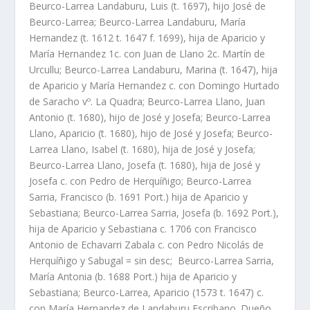
Beurco-Larrea Landaburu, Luis (t. 1697), hijo José de
Beurco-Larrea; Beurco-Larrea Landaburu, Marí­a
Hernandez (t. 1612 t. 1647 f. 1699), hija de Aparicio y
Marí­a Hernandez 1c. con Juan de Llano 2c. Martí­n de
Urcullu; Beurco-Larrea Landaburu, Marina (t. 1647), hija
de Aparicio y Marí­a Hernandez c. con Domingo Hurtado
de Saracho vº. La Quadra; Beurco-Larrea Llano, Juan
Antonio (t. 1680), hijo de José y Josefa; Beurco-Larrea
Llano, Aparicio (t. 1680), hijo de José y Josefa; Beurco-
Larrea Llano, Isabel (t. 1680), hija de José y Josefa;
Beurco-Larrea Llano, Josefa (t. 1680), hija de José y
Josefa c. con Pedro de Herquí­ñigo; Beurco-Larrea
Sarria, Francisco (b. 1691 Port.) hija de Aparicio y
Sebastiana; Beurco-Larrea Sarria, Josefa (b. 1692 Port.),
hija de Aparicio y Sebastiana c. 1706 con Francisco
Antonio de Echavarri Zabala c. con Pedro Nicolás de
Herquí­ñigo y Sabugal = sin desc; Beurco-Larrea Sarria,
Marí­a Antonia (b. 1688 Port.) hija de Aparicio y
Sebastiana; Beurco-Larrea, Aparicio (1573 t. 1647) c.
con Marí­a Hernandez de Landaburu Escribano. Dueño