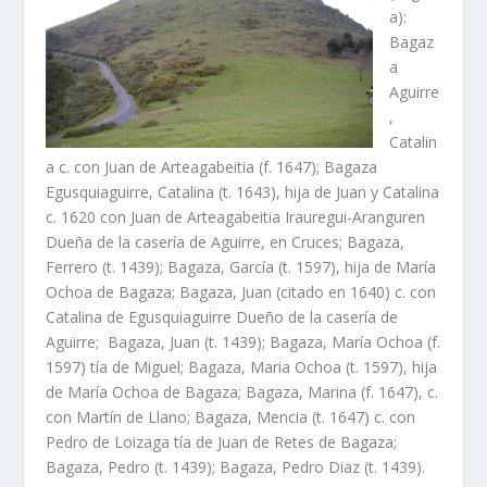
a):
Bagaz
a
Aguirre
,
Catalin
a c. con Juan de Arteagabeitia (f. 1647); Bagaza
Egusquiaguirre, Catalina (t. 1643), hija de Juan y Catalina
c. 1620 con Juan de Arteagabeitia Irauregui-Aranguren
Dueña de la caserí­a de Aguirre, en Cruces; Bagaza,
Ferrero (t. 1439); Bagaza, Garcí­a (t. 1597), hija de Marí­a
Ochoa de Bagaza; Bagaza, Juan (citado en 1640) c. con
Catalina de Egusquiaguirre Dueño de la caserí­a de
Aguirre; Bagaza, Juan (t. 1439); Bagaza, Marí­a Ochoa (f.
1597) tí­a de Miguel; Bagaza, Maria Ochoa (t. 1597), hija
de Marí­a Ochoa de Bagaza; Bagaza, Marina (f. 1647), c.
con Martí­n de Llano; Bagaza, Mencia (t. 1647) c. con
Pedro de Loizaga tí­a de Juan de Retes de Bagaza;
Bagaza, Pedro (t. 1439); Bagaza, Pedro Diaz (t. 1439).