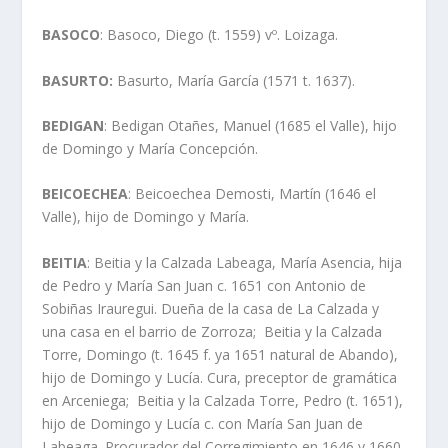
BASOCO
: Basoco, Diego (t. 1559) vº. Loizaga.
BASURTO:
Basurto, Marí­a Garcí­a (1571 t. 1637).
BEDIGAN
: Bedigan Otañes, Manuel (1685 el Valle), hijo
de Domingo y Marí­a Concepción.
BEICOECHEA
: Beicoechea Demosti, Martí­n (1646 el
Valle), hijo de Domingo y Marí­a.
BEITIA
: Beitia y la Calzada Labeaga, Marí­a Asencia, hija
de Pedro y Marí­a San Juan c. 1651 con Antonio de
Sobiñas Irauregui. Dueña de la casa de La Calzada y
una casa en el barrio de Zorroza; Beitia y la Calzada
Torre, Domingo (t. 1645 f. ya 1651 natural de Abando),
hijo de Domingo y Lucí­a. Cura, preceptor de gramática
en Arceniega; Beitia y la Calzada Torre, Pedro (t. 1651),
hijo de Domingo y Lucí­a c. con Marí­a San Juan de
Labeaga. Procurador del Corregimiento en 1646 y 1660.