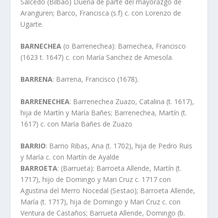
Salcedo (Bilbao) Dueña de parte del mayorazgo de
Aranguren; Barco, Francisca (s.f) c. con Lorenzo de
Ugarte.
BARNECHEA
(o Barrenechea): Barnechea, Francisco
(1623 t. 1647) c. con Marí­a Sanchez de Amesola.
BARRENA
: Barrena, Francisco (1678).
BARRENECHEA
: Barrenechea Zuazo, Catalina (t. 1617),
hija de Martí­n y Marí­a Bañes; Barrenechea, Martí­n (t.
1617) c. con Marí­a Bañes de Zuazo
BARRIO
: Barrio Ribas, Ana (t. 1702), hija de Pedro Ruis
y Marí­a c. con Martí­n de Ayalde
BARROETA
: (Barrueta): Barroeta Allende, Martí­n (t.
1717), hijo de Domingo y Mari Cruz c. 1717 con
Agustina del Merro Nocedal (Sestao); Barroeta Allende,
Marí­a (t. 1717), hija de Domingo y Mari Cruz c. con
Ventura de Castaños; Barrueta Allende, Domingo (b.