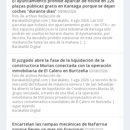
El Ayuntamiento prohíbe aparcar de noche en 220
plazas públicas gratis en Kareaga porque se dejan
coches "durante días"
04/08/2026
foto de archivo Redacción de
BarakaldoDigital.com | Barakaldo, 4 ago 2026. Las 220
parcelas que todavía son aparcamientos gratis —sin OTA— en
dos espacios públicos en la zona industrial de Kareaga sólo
podrán ser usados en horario diurno. El Ayuntamiento, por
decreto, ha decidido prohibir estacionar en esta zona desde
medianoche hasta las seis de la mañana. […]
Barakaldo Digital
El juzgado abre la fase de la liquidación de la
constructora Murias conectada con la operación
inmobiliaria de El Calero en Burtzeña
03/08/2026
foto de archivo Redacción de
BarakaldoDigital.com | Barakaldo, 3 ago 2026. La sección de lo
mercantil del tribunal de instancia número 1 de San Sebastián
ha abierto la fase de liquidación de Construcciones Murias SA,
grupo vinculado, a través de una filial, a la operación
inmobiliaria de 550 pisos privados proyectados en los
suelos contaminados e inundables de El Calero en Burtzeña. |
sigue leyendo
Barakaldo Digital
Encartelan las rampas mecánicas de Nafarroa
porque llevan un mes sin funcionar
02/08/2026