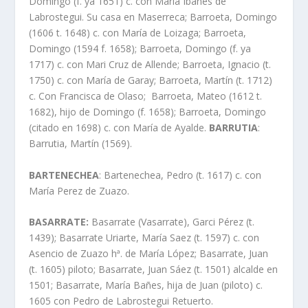
Domingo (f. ya 1651) c. con Marí­a Ibañes de
Labrostegui. Su casa en Maserreca; Barroeta, Domingo
(1606 t. 1648) c. con Marí­a de Loizaga; Barroeta,
Domingo (1594 f. 1658); Barroeta, Domingo (f. ya
1717) c. con Mari Cruz de Allende; Barroeta, Ignacio (t.
1750) c. con Marí­a de Garay; Barroeta, Martí­n (t. 1712)
c. Con Francisca de Olaso; Barroeta, Mateo (1612 t.
1682), hijo de Domingo (f. 1658); Barroeta, Domingo
(citado en 1698) c. con Marí­a de Ayalde.
BARRUTIA
:
Barrutia, Martí­n (1569).
BARTENECHEA
: Bartenechea, Pedro (t. 1617) c. con
Marí­a Perez de Zuazo.
BASARRATE:
Basarrate (Vasarrate), Garci Pérez (t.
1439); Basarrate Uriarte, Marí­a Saez (t. 1597) c. con
Asencio de Zuazo hª. de Marí­a López; Basarrate, Juan
(t. 1605) piloto; Basarrate, Juan Sáez (t. 1501) alcalde en
1501; Basarrate, Marí­a Bañes, hija de Juan (piloto) c.
1605 con Pedro de Labrostegui Retuerto.