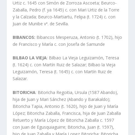
Urtiz c. 1645 con Simón de Zorroza Ascoeta; Beurco-
Zaballa, Pedro (f. ya 1645) c. con Mari Urtiz de la Torre
y la Calzada; Beurco-Martiartu, Felipa (t. 1724) c. con
Juan de Munibe vª. de Sevilla.
BIBANCOS:
Bibancos Mesperuza, Antonio (t. 1702), hijo
de Francisco y Marí­a c. con Josefa de Samunde
BILBAO LA VIEJA
: Bilbao La Vieja Leguizamón, Teresa
(t. 1624) c. con Martí­n Ruiz de Salazar; Bilbao la Vieja
Leguizamón, Teresa (t. 1645) c. con Martí­n Ruiz de
Salazar.
BITORICHA
: Bitoricha Regoitia, Ursula (1587 Abando),
hija de Juan y Mari Sánchez (Abando y Barakaldo);
Bitoricha Tapia, Antonio (t. 1620), hijo de Juan y Marí­a
López; Bitoricha Zaballa, Francisca, hija de Juan Zaballa
Retuerto y Marí­a López de Bitoricha Zaballa c. 1597
con Juan de Egusquiaguirre; Bitoricha, Juan (t. 1597),
hijo de Juan Zaballa y Marí­a Lopez Bitoricha; Bitoricha,