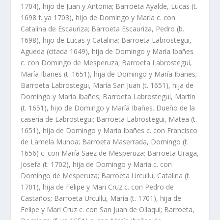
1704), hijo de Juan y Antonia; Barroeta Ayalde, Lucas (t.
1698 f. ya 1703), hijo de Domingo y Marí­a c. con
Catalina de Escauriza; Barroeta Escauriza, Pedro (b.
1698), hijo de Lucas y Catalina; Barroeta Labrostegui,
Agueda (citada 1649), hija de Domingo y Marí­a Ibañes
c. con Domingo de Mesperuza; Barroeta Labrostegui,
Marí­a Ibañes (t. 1651), hija de Domingo y Marí­a Ibañes;
Barroeta Labrostegui, Marí­a San Juan (t. 1651), hija de
Domingo y Marí­a Ibañes; Barroeta Labrostegui, Martí­n
(t. 1651), hijo de Domingo y Marí­a Ibañes. Dueño de la
caserí­a de Labrostegui; Barroeta Labrostegui, Matea (t.
1651), hija de Domingo y Marí­a Ibañes c. con Francisco
de Lamela Munoa; Barroeta Maserrada, Domingo (t.
1656) c. con Marí­a Saez de Mesperuza; Barroeta Uraga,
Josefa (t. 1702), hija de Domingo y Marí­a c. con
Domingo de Mesperuza; Barroeta Urcullu, Catalina (t.
1701), hija de Felipe y Mari Cruz c. con Pedro de
Castaños; Barroeta Urcullu, Marí­a (t. 1701), hija de
Felipe y Mari Cruz c. con San Juan de Ollaqui; Barroeta,