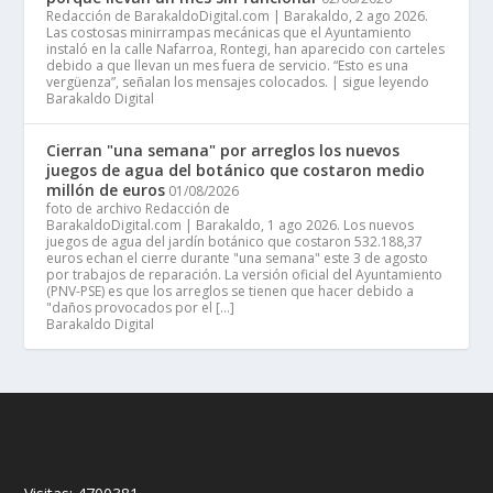
Redacción de BarakaldoDigital.com | Barakaldo, 2 ago 2026.
Las costosas minirrampas mecánicas que el Ayuntamiento
instaló en la calle Nafarroa, Rontegi, han aparecido con carteles
debido a que llevan un mes fuera de servicio. “Esto es una
vergüenza”, señalan los mensajes colocados. | sigue leyendo
Barakaldo Digital
Cierran "una semana" por arreglos los nuevos
juegos de agua del botánico que costaron medio
millón de euros
01/08/2026
foto de archivo Redacción de
BarakaldoDigital.com | Barakaldo, 1 ago 2026. Los nuevos
juegos de agua del jardín botánico que costaron 532.188,37
euros echan el cierre durante "una semana" este 3 de agosto
por trabajos de reparación. La versión oficial del Ayuntamiento
(PNV-PSE) es que los arreglos se tienen que hacer debido a
"daños provocados por el […]
Barakaldo Digital