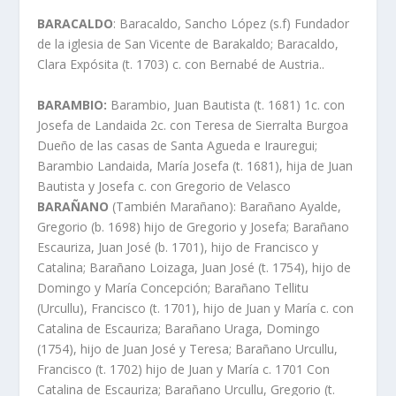
BARACALDO
: Baracaldo, Sancho López (s.f) Fundador
de la iglesia de San Vicente de Barakaldo; Baracaldo,
Clara Expósita (t. 1703) c. con Bernabé de Austria..
BARAMBIO:
Barambio, Juan Bautista (t. 1681) 1c. con
Josefa de Landaida 2c. con Teresa de Sierralta Burgoa
Dueño de las casas de Santa Agueda e Irauregui;
Barambio Landaida, Marí­a Josefa (t. 1681), hija de Juan
Bautista y Josefa c. con Gregorio de Velasco
BARAÑANO
(También Marañano): Barañano Ayalde,
Gregorio (b. 1698) hijo de Gregorio y Josefa; Barañano
Escauriza, Juan José (b. 1701), hijo de Francisco y
Catalina; Barañano Loizaga, Juan José (t. 1754), hijo de
Domingo y Marí­a Concepción; Barañano Tellitu
(Urcullu), Francisco (t. 1701), hijo de Juan y Marí­a c. con
Catalina de Escauriza; Barañano Uraga, Domingo
(1754), hijo de Juan José y Teresa; Barañano Urcullu,
Francisco (t. 1702) hijo de Juan y Marí­a c. 1701 Con
Catalina de Escauriza; Barañano Urcullu, Gregorio (t.