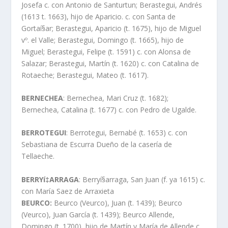
Josefa c. con Antonio de Santurtun; Berastegui, Andrés
(1613 t. 1663), hijo de Aparicio. c. con Santa de
Gortaí§ar; Berastegui, Aparicio (t. 1675), hijo de Miguel
vº. el Valle; Berastegui, Domingo (t. 1665), hijo de
Miguel; Berastegui, Felipe (t. 1591) c. con Alonsa de
Salazar; Berastegui, Martí­n (t. 1620) c. con Catalina de
Rotaeche; Berastegui, Mateo (t. 1617).
BERNECHEA
: Bernechea, Mari Cruz (t. 1682);
Bernechea, Catalina (t. 1677) c. con Pedro de Ugalde.
BERROTEGUI
: Berrotegui, Bernabé (t. 1653) c. con
Sebastiana de Escurra Dueño de la caserí­a de
Tellaeche.
BERRYí‡ARRAGA
: Berryí§arraga, San Juan (f. ya 1615) c.
con Marí­a Saez de Arraxieta
BEURCO:
Beurco (Veurco), Juan (t. 1439); Beurco
(Veurco), Juan Garcí­a (t. 1439); Beurco Allende,
Domingo (t. 1700), hijo de Martí­n y Marí­a de Allende c.