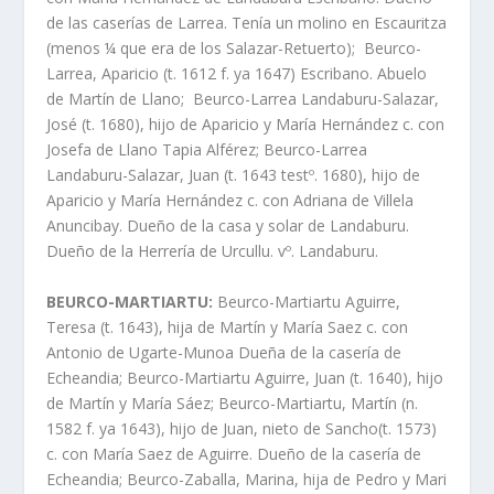
de las caserí­as de Larrea. Tení­a un molino en Escauritza
(menos ¼ que era de los Salazar-Retuerto); Beurco-
Larrea, Aparicio (t. 1612 f. ya 1647) Escribano. Abuelo
de Martí­n de Llano; Beurco-Larrea Landaburu-Salazar,
José (t. 1680), hijo de Aparicio y Marí­a Hernández c. con
Josefa de Llano Tapia Alférez; Beurco-Larrea
Landaburu-Salazar, Juan (t. 1643 testº. 1680), hijo de
Aparicio y Marí­a Hernández c. con Adriana de Villela
Anuncibay. Dueño de la casa y solar de Landaburu.
Dueño de la Herrerí­a de Urcullu. vº. Landaburu.
BEURCO-MARTIARTU:
Beurco-Martiartu Aguirre,
Teresa (t. 1643), hija de Martí­n y Marí­a Saez c. con
Antonio de Ugarte-Munoa Dueña de la caserí­a de
Echeandia; Beurco-Martiartu Aguirre, Juan (t. 1640), hijo
de Martí­n y Marí­a Sáez; Beurco-Martiartu, Martí­n (n.
1582 f. ya 1643), hijo de Juan, nieto de Sancho(t. 1573)
c. con Marí­a Saez de Aguirre. Dueño de la caserí­a de
Echeandia; Beurco-Zaballa, Marina, hija de Pedro y Mari