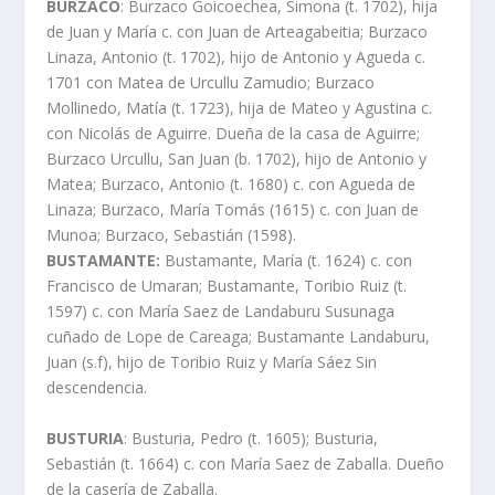
BURZACO
: Burzaco Goicoechea, Simona (t. 1702), hija
de Juan y Marí­a c. con Juan de Arteagabeitia; Burzaco
Linaza, Antonio (t. 1702), hijo de Antonio y Agueda c.
1701 con Matea de Urcullu Zamudio; Burzaco
Mollinedo, Matí­a (t. 1723), hija de Mateo y Agustina c.
con Nicolás de Aguirre. Dueña de la casa de Aguirre;
Burzaco Urcullu, San Juan (b. 1702), hijo de Antonio y
Matea; Burzaco, Antonio (t. 1680) c. con Agueda de
Linaza; Burzaco, Marí­a Tomás (1615) c. con Juan de
Munoa; Burzaco, Sebastián (1598).
BUSTAMANTE:
Bustamante, Marí­a (t. 1624) c. con
Francisco de Umaran; Bustamante, Toribio Ruiz (t.
1597) c. con Marí­a Saez de Landaburu Susunaga
cuñado de Lope de Careaga; Bustamante Landaburu,
Juan (s.f), hijo de Toribio Ruiz y Marí­a Sáez Sin
descendencia.
BUSTURIA
: Busturia, Pedro (t. 1605); Busturia,
Sebastián (t. 1664) c. con Marí­a Saez de Zaballa. Dueño
de la caserí­a de Zaballa.