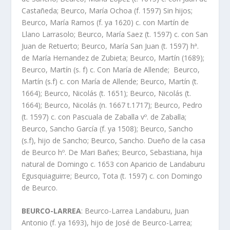
Castañeda; Beurco, Marí­a Ochoa (f. 1597) Sin hijos;
Beurco, Marí­a Ramos (f. ya 1620) c. con Martí­n de
Llano Larrasolo; Beurco, Marí­a Saez (t. 1597) c. con San
Juan de Retuerto; Beurco, Marí­a San Juan (t. 1597) hª.
de Marí­a Hernandez de Zubieta; Beurco, Martí­n (1689);
Beurco, Martí­n (s. f) c. Con Marí­a de Allende; Beurco,
Martí­n (s.f) c. con Marí­a de Allende; Beurco, Martí­n (t.
1664); Beurco, Nicolás (t. 1651); Beurco, Nicolás (t.
1664); Beurco, Nicolás (n. 1667 t.1717); Beurco, Pedro
(t. 1597) c. con Pascuala de Zaballa vº. de Zaballa;
Beurco, Sancho Garcí­a (f. ya 1508); Beurco, Sancho
(s.f), hijo de Sancho; Beurco, Sancho. Dueño de la casa
de Beurco hº. De Mari Bañes; Beurco, Sebastiana, hija
natural de Domingo c. 1653 con Aparicio de Landaburu
Egusquiaguirre; Beurco, Tota (t. 1597) c. con Domingo
de Beurco.
BEURCO-LARREA
: Beurco-Larrea Landaburu, Juan
Antonio (f. ya 1693), hijo de José de Beurco-Larrea;