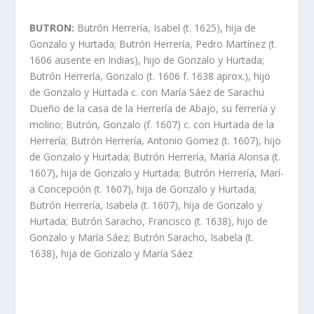
BUTRON:
Butrón Herrerí­a, Isabel (t. 1625), hija de
Gonzalo y Hurtada; Butrón Herrerí­a, Pedro Martí­nez (t.
1606 ausente en Indias), hijo de Gonzalo y Hurtada;
Butrón Herrerí­a, Gonzalo (t. 1606 f. 1638 aprox.), hijo
de Gonzalo y Hurtada c. con Marí­a Sáez de Sarachu
Dueño de la casa de la Herrerí­a de Abajo, su ferrerí­a y
molino; Butrón, Gonzalo (f. 1607) c. con Hurtada de la
Herrerí­a; Butrón Herrerí­a, Antonio Gomez (t. 1607), hijo
de Gonzalo y Hurtada; Butrón Herrerí­a, Marí­a Alonsa (t.
1607), hija de Gonzalo y Hurtada; Butrón Herrerí­a, Marí­
a Concepción (t. 1607), hija de Gonzalo y Hurtada;
Butrón Herrerí­a, Isabela (t. 1607), hija de Gonzalo y
Hurtada; Butrón Saracho, Francisco (t. 1638), hijo de
Gonzalo y Marí­a Sáez; Butrón Saracho, Isabela (t.
1638), hija de Gonzalo y Marí­a Sáez