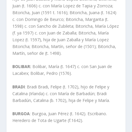
Juan (t. 1606) c. con Marí­a Lopez de Tapia y Zorroza;
Bitoricha, Juan (1591 t. 1616); Bitoricha, Juana (t. 1624)
c. con Domingo de Beurco; Bitoricha, Margarita (t.
1598) c. con Sancho de Zubileta; Bitoricha, Marí­a López
(f. ya 1597) c. con Juan de Zaballa; Bitoricha, Marí­a
Lopez (t. 1597), hija de Juan Zaballa y Marí­a Lopez
Bitoricha; Bitoricha, Martí­n, señor de (1501); Bitoricha,
Martí­n, señor de (t. 1498).
BOLIBAR:
Bolibar, Marí­a (t. 1647) c. con San Juan de
Lacabex; Bolibar, Pedro (1576).
BRADI
: Bradi Bradi, Felipe (t. 1702), hijo de Felipe y
Catalina (Irlanda) c. con Marí­a de Barbadún; Bradi
Barbadún, Catalina (b. 1702), hija de Felipe y Marí­a.
BURGOA
: Burgoa, Juan Pérez (t. 1642). Escribano.
Heredero de Tota de Ugarte (f.1642).