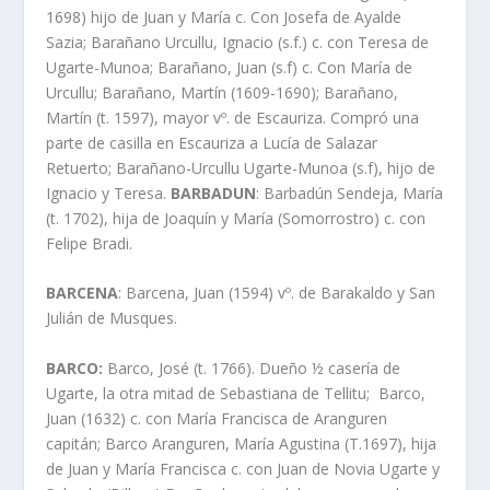
1698) hijo de Juan y Marí­a c. Con Josefa de Ayalde
Sazia; Barañano Urcullu, Ignacio (s.f.) c. con Teresa de
Ugarte-Munoa; Barañano, Juan (s.f) c. Con Marí­a de
Urcullu; Barañano, Martí­n (1609-1690); Barañano,
Martí­n (t. 1597), mayor vº. de Escauriza. Compró una
parte de casilla en Escauriza a Lucí­a de Salazar
Retuerto; Barañano-Urcullu Ugarte-Munoa (s.f), hijo de
Ignacio y Teresa.
BARBADUN
: Barbadún Sendeja, Marí­a
(t. 1702), hija de Joaquí­n y Marí­a (Somorrostro) c. con
Felipe Bradi.
BARCENA
: Barcena, Juan (1594) vº. de Barakaldo y San
Julián de Musques.
BARCO:
Barco, José (t. 1766). Dueño ½ caserí­a de
Ugarte, la otra mitad de Sebastiana de Tellitu; Barco,
Juan (1632) c. con Marí­a Francisca de Aranguren
capitán; Barco Aranguren, Marí­a Agustina (T.1697), hija
de Juan y Marí­a Francisca c. con Juan de Novia Ugarte y