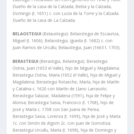
Dueño de la casa de la Calzada; Beitia y la Calzada,
Domingo (t. 1651) c. con Lucí­a de la Torre y la Calzada.
Dueño de la casa de La Calzada.
BELAOSTEGUI
(Belaustegui): Belaostegui de Escauriza,
Miguel (t. 1606); Belaostegui, ígueda (t. 1682) c. con
Juan Ramos de Urcullu; Belaustegui, Juan (1663 t. 1703).
BERASTEGUI
(Berastigui, Belastegui): Berastegui
Ostria, Juan (1653 el Valle), hijo de Miguel y Magdalena;
Berastegui Ostria, Marí­a (1652 el Valle), hija de Miguel y
Magdalena; Berastegui Rotaeche, Marí­a, hija de Martí­n
y Catalina c. 1620 con Martí­n de Llano Larrasolo;
Berastegui Salazar, Madalena (1591), hija de Felipe y
Alonsa; Berastegui Sasia, Francisco (t. 1708), hijo de
José y Marí­a c. 1708 con San Juana de Perea;
Berastegui Sasia, Lorenza (t. 1699), hija de José y Marí­a
1c. con Simón de Algorri 2c. con Juan de Gorostiza;
Berastegui Urcullu, Marí­a (t. 1698), hija de Domingo y