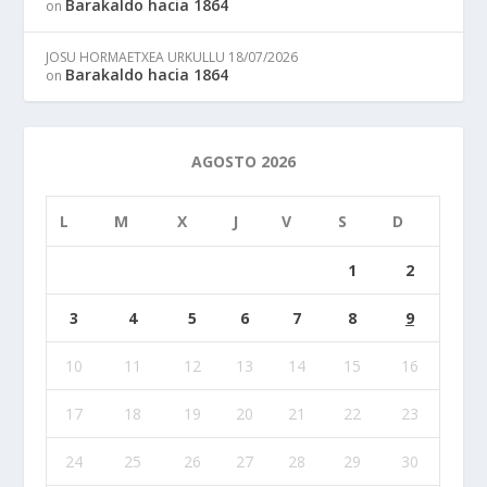
Barakaldo hacia 1864
on
JOSU HORMAETXEA URKULLU
18/07/2026
Barakaldo hacia 1864
on
AGOSTO 2026
L
M
X
J
V
S
D
1
2
3
4
5
6
7
8
9
10
11
12
13
14
15
16
17
18
19
20
21
22
23
24
25
26
27
28
29
30