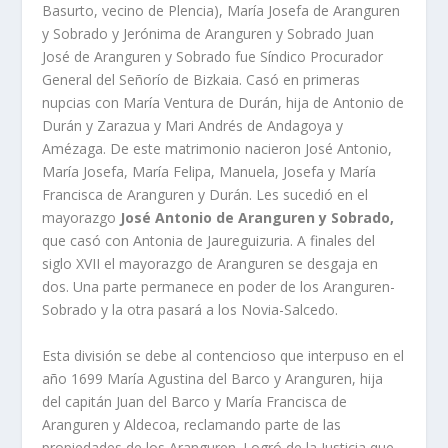
Basurto, vecino de Plencia), Marí­a Josefa de Aranguren
y Sobrado y Jerónima de Aranguren y Sobrado Juan
José de Aranguren y Sobrado fue Sí­ndico Procurador
General del Señorí­o de Bizkaia. Casó en primeras
nupcias con Marí­a Ventura de Durán, hija de Antonio de
Durán y Zarazua y Mari Andrés de Andagoya y
Amézaga. De este matrimonio nacieron José Antonio,
Marí­a Josefa, Marí­a Felipa, Manuela, Josefa y Marí­a
Francisca de Aranguren y Durán. Les sucedió en el
mayorazgo
José Antonio de Aranguren y Sobrado,
que casó con Antonia de Jaureguizuria. A finales del
siglo XVII el mayorazgo de Aranguren se desgaja en
dos. Una parte permanece en poder de los Aranguren-
Sobrado y la otra pasará a los Novia-Salcedo.
Esta división se debe al contencioso que interpuso en el
año 1699 Marí­a Agustina del Barco y Aranguren, hija
del capitán Juan del Barco y Marí­a Francisca de
Aranguren y Aldecoa, reclamando parte de las
propiedades de los Aranguren. Logró de la Justicia que