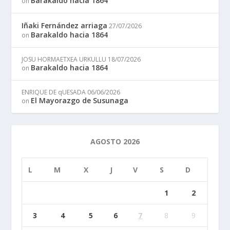
Barakaldo hacia 1864
on
Iñaki Fernández arriaga
27/07/2026
Barakaldo hacia 1864
on
JOSU HORMAETXEA URKULLU
18/07/2026
Barakaldo hacia 1864
on
ENRIQUE DE qUESADA
06/06/2026
El Mayorazgo de Susunaga
on
AGOSTO 2026
L
M
X
J
V
S
D
1
2
3
4
5
6
7
8
9