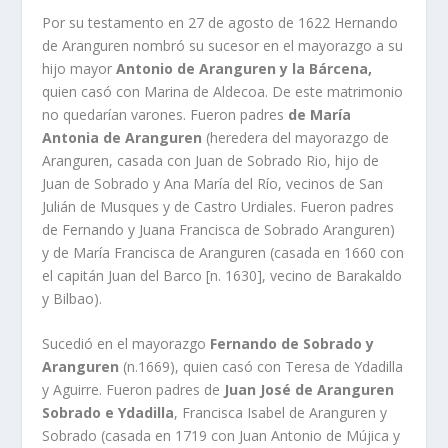
Por su testamento en 27 de agosto de 1622 Hernando
de Aranguren nombró su sucesor en el mayorazgo a su
hijo mayor
Antonio de Aranguren y la Bárcena,
quien casó con Marina de Aldecoa. De este matrimonio
no quedarí­an varones. Fueron padres
de Marí­a
Antonia de Aranguren
(heredera del mayorazgo de
Aranguren, casada con Juan de Sobrado Rio, hijo de
Juan de Sobrado y Ana Marí­a del Rí­o, vecinos de San
Julián de Musques y de Castro Urdiales. Fueron padres
de Fernando y Juana Francisca de Sobrado Aranguren)
y de Marí­a Francisca de Aranguren (casada en 1660 con
el capitán Juan del Barco [n. 1630], vecino de Barakaldo
y Bilbao).
Sucedió en el mayorazgo
Fernando de Sobrado y
Aranguren
(n.1669), quien casó con Teresa de Ydadilla
y Aguirre. Fueron padres de
Juan José de Aranguren
Sobrado e Ydadilla
, Francisca Isabel de Aranguren y
Sobrado (casada en 1719 con Juan Antonio de Mújica y