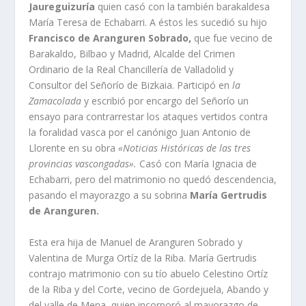
Jaureguizurí­a
quien casó con la también barakaldesa
Marí­a Teresa de Echabarri. A éstos les sucedió su hijo
Francisco de Aranguren Sobrado,
que fue vecino de
Barakaldo, Bilbao y Madrid, Alcalde del Crimen
Ordinario de la Real Chancillerí­a de Valladolid y
Consultor del Señorí­o de Bizkaia. Participó en
la
Zamacolada
y escribió por encargo del Señorí­o un
ensayo para contrarrestar los ataques vertidos contra
la foralidad vasca por el canónigo Juan Antonio de
Llorente en su obra
«Noticias Históricas de las tres
provincias vascongadas».
Casó con Marí­a Ignacia de
Echabarri, pero del matrimonio no quedó descendencia,
pasando el mayorazgo a su sobrina
Marí­a Gertrudis
de Aranguren.
Esta era hija de Manuel de Aranguren Sobrado y
Valentina de Murga Ortí­z de la Riba. Marí­a Gertrudis
contrajo matrimonio con su tí­o abuelo Celestino Ortí­z
de la Riba y del Corte, vecino de Gordejuela, Abando y
del valle de Mena, quien incorporó al mayorazgo de