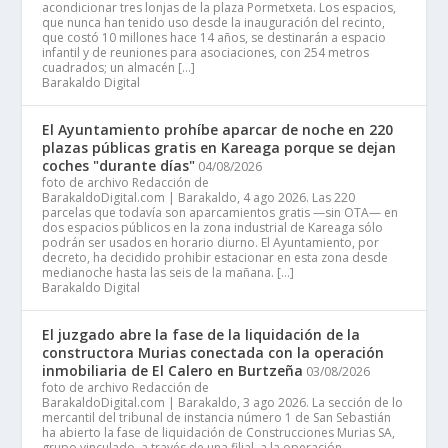
acondicionar tres lonjas de la plaza Pormetxeta. Los espacios,
que nunca han tenido uso desde la inauguración del recinto,
que costó 10 millones hace 14 años, se destinarán a espacio
infantil y de reuniones para asociaciones, con 254 metros
cuadrados; un almacén […]
Barakaldo Digital
El Ayuntamiento prohíbe aparcar de noche en 220
plazas públicas gratis en Kareaga porque se dejan
coches "durante días"
04/08/2026
foto de archivo Redacción de
BarakaldoDigital.com | Barakaldo, 4 ago 2026. Las 220
parcelas que todavía son aparcamientos gratis —sin OTA— en
dos espacios públicos en la zona industrial de Kareaga sólo
podrán ser usados en horario diurno. El Ayuntamiento, por
decreto, ha decidido prohibir estacionar en esta zona desde
medianoche hasta las seis de la mañana. […]
Barakaldo Digital
El juzgado abre la fase de la liquidación de la
constructora Murias conectada con la operación
inmobiliaria de El Calero en Burtzeña
03/08/2026
foto de archivo Redacción de
BarakaldoDigital.com | Barakaldo, 3 ago 2026. La sección de lo
mercantil del tribunal de instancia número 1 de San Sebastián
ha abierto la fase de liquidación de Construcciones Murias SA,
grupo vinculado, a través de una filial, a la operación