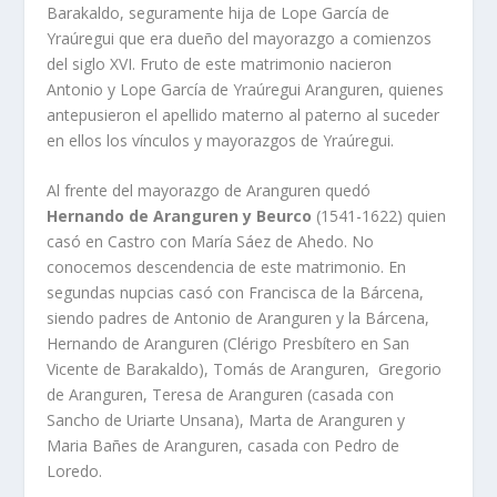
Barakaldo, seguramente hija de Lope Garcí­a de
Yraúregui que era dueño del mayorazgo a comienzos
del siglo XVI. Fruto de este matrimonio nacieron
Antonio y Lope Garcí­a de Yraúregui Aranguren, quienes
antepusieron el apellido materno al paterno al suceder
en ellos los ví­nculos y mayorazgos de Yraúregui.
Al frente del mayorazgo de Aranguren quedó
Hernando de Aranguren y Beurco
(1541-1622) quien
casó en Castro con Marí­a Sáez de Ahedo. No
conocemos descendencia de este matrimonio. En
segundas nupcias casó con Francisca de la Bárcena,
siendo padres de Antonio de Aranguren y la Bárcena,
Hernando de Aranguren (Clérigo Presbí­tero en San
Vicente de Barakaldo), Tomás de Aranguren, Gregorio
de Aranguren, Teresa de Aranguren (casada con
Sancho de Uriarte Unsana), Marta de Aranguren y
Maria Bañes de Aranguren, casada con Pedro de
Loredo.