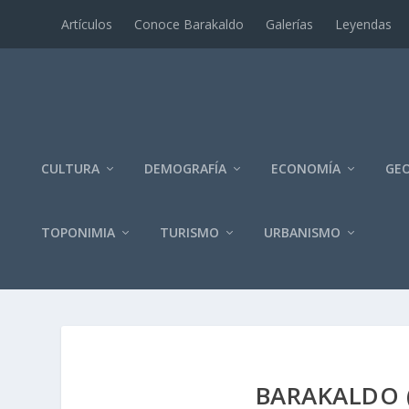
Artí­culos
Conoce Barakaldo
Galerí­as
Leyendas
CULTURA
DEMOGRAFÍA
ECONOMÍA
GEO
TOPONIMIA
TURISMO
URBANISMO
BARAKALDO 