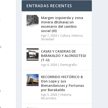
ENTRADAS RECIENTES
Margen izquierda y zona
e
minera (Bizkaia) un
escenario del cambio
social (III)
Ago 7, 2026
|
Cultura
,
Historia
,
Sociedad
s
CASAS Y CASERíAS DE
BARAKALDO Y ALONSOTEGI
(T-U)
Ago 6, 2026
|
Demografía
RECORRIDO HISTÓRICO 8:
Don Lope y sus
Bienandanzas y Fortunas
por Barakaldo
e
Ago 5, 2026
|
Historia
,
Recorridos
,
e