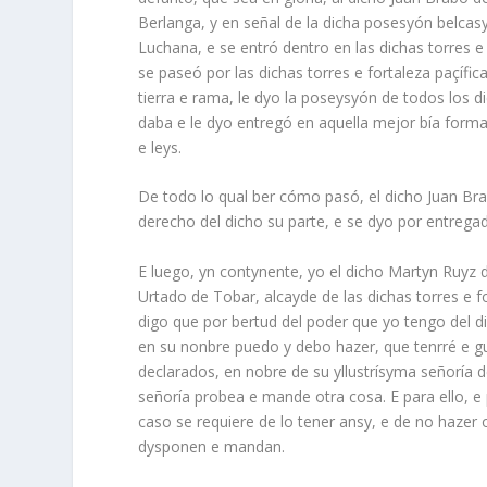
Berlanga, y en señal de la dicha posesyón belcasy 
Luchana, e se entró dentro en las dichas torres e 
se paseó por las dichas torres e fortaleza paçíf
tierra e rama, le dyo la poseysyón de todos los 
daba e le dyo entregó en aquella mejor bía form
e leys.
De todo lo qual ber cómo pasó, el dicho Juan Bra
derecho del dicho su parte, e se dyo por entrega
E luego, yn contynente, yo el dicho Martyn Ruyz
Urtado de Tobar, alcayde de las dichas torres e 
digo que por bertud del poder que yo tengo del d
en su nonbre puedo y debo hazer, que tenrré e gua
declarados, en nobre de su yllustrísyma señoría de
señoría probea e mande otra cosa. E para ello, e 
caso se requiere de lo tener ansy, e de no hazer
dysponen e mandan.