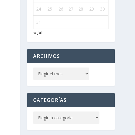
24
25
26
27
28
29
30
31
« Jul
ARCHIVOS
1
CATEGORÍAS