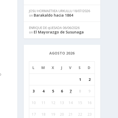
JOSU HORMAETXEA URKULLU
18/07/2026
Barakaldo hacia 1864
on
ENRIQUE DE qUESADA
06/06/2026
El Mayorazgo de Susunaga
on
AGOSTO 2026
L
M
X
J
V
S
D
o
1
2
a
3
4
5
6
7
8
9
10
11
12
13
14
15
16
17
18
19
20
21
22
23