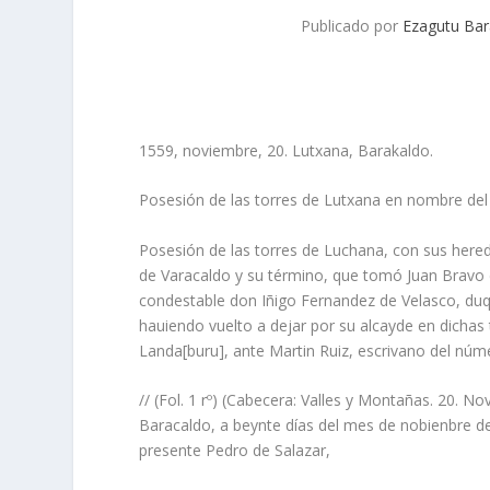
Publicado por
Ezagutu Bar
1559, noviembre, 20. Lutxana, Barakaldo.
Posesión de las torres de Lutxana en nombre del
Posesión de las torres de Luchana, con sus hered
de Varacaldo y su término, que tomó Juan Bravo d
condestable don Iñigo Fernandez de Velasco, duqu
hauiendo vuelto a dejar por su alcayde en dichas 
Landa[buru], ante Martin Ruiz, escrivano del núm
// (Fol. 1 rº) (Cabecera: Valles y Montañas. 20. 
Baracaldo, a beynte días del mes de nobienbre d
presente Pedro de Salazar,