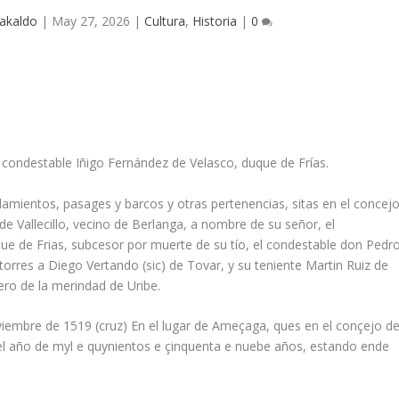
akaldo
|
May 27, 2026
|
Cultura
,
Historia
|
0
 condestable Iñigo Fernández de Velasco, duque de Frías.
amientos, pasages y barcos y otras pertenencias, sitas en el concej
e Vallecillo, vecino de Berlanga, a nombre de su señor, el
e de Frias, subcesor por muerte de su tío, el condestable don Pedro
torres a Diego Vertando (sic) de Tovar, y su teniente Martin Ruiz de
ero de la merindad de Uribe.
Noviembre de 1519 (cruz) En el lugar de Ameçaga, ques en el conçejo d
el año de myl e quynientos e çinquenta e nuebe años, estando ende