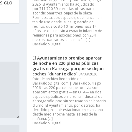
 SIGLO
2026. El Ayuntamiento ha adjudicado
por 711.720,39 euros las obras para
acondicionar tres lonjas de la plaza
Pormetxeta. Los espacios, que nunca han
tenido uso desde la inauguración del
recinto, que costó 10 millones hace 14
años, se destinarán a espacio infantil y de
reuniones para asociaciones, con 254
metros cuadrados; un almacén […]
Barakaldo Digital
El Ayuntamiento prohíbe aparcar
de noche en 220 plazas públicas
gratis en Kareaga porque se dejan
coches "durante días"
04/08/2026
foto de archivo Redacción de
BarakaldoDigital.com | Barakaldo, 4 ago
2026. Las 220 parcelas que todavía son
aparcamientos gratis —sin OTA— en dos
espacios públicos en la zona industrial de
Kareaga sólo podrán ser usados en horario
diurno. El Ayuntamiento, por decreto, ha
decidido prohibir estacionar en esta zona
desde medianoche hasta las seis de la
mañana. […]
Barakaldo Digital