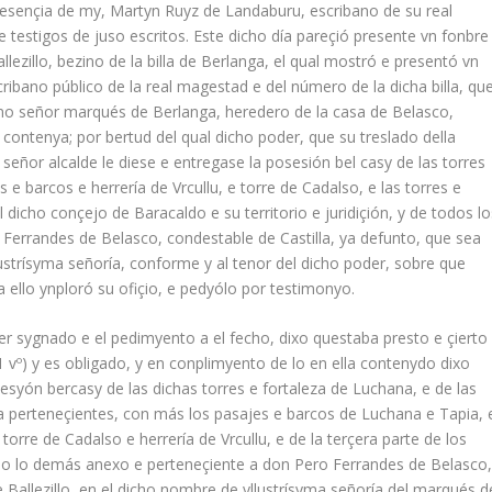
 presençia de my, Martyn Ruyz de Landaburu, escribano de su real
 testigos de juso escritos. Este dicho día pareçió presente vn fonbre
ezillo, bezino de la billa de Berlanga, el qual mostró e presentó vn
ano público de la real magestad e del número de la dicha billa, qu
simo señor marqués de Berlanga, heredero de la casa de Belasco,
ontenya; por bertud del qual dicho poder, que su treslado della
eñor alcalde le diese e entregase la posesión bel casy de las torres
 e barcos e herrería de Vrcullu, e torre de Cadalso, e las torres e
 dicho conçejo de Baracaldo e su territorio e juridiçión, y de todos lo
Ferrandes de Belasco, condestable de Castilla, ya defunto, que sea
lustrísyma señoría, conforme y al tenor del dicho poder, sobre que
a ello ynploró su ofiçio, e pedyólo por testimonyo.
oder sygnado e el pedimyento a el fecho, dixo questaba presto e çierto
 1 vº) y es obligado, y en conplimyento de lo en ella contenydo dixo
esyón bercasy de las dichas torres e fortaleza de Luchana, e de las
eza perteneçientes, con más los pasajes e barcos de Luchana e Tapia, 
torre de Cadalso e herrería de Vrcullu, e de la terçera parte de los
do lo demás anexo e perteneçiente a don Pero Ferrandes de Belasco
e Ballezillo, en el dicho nombre de yllustrísyma señoría del marqués d