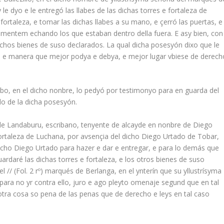
le dyo e le entregó las llabes de las dichas torres e fortaleza de
fortaleza, e tomar las dichas llabes a su mano, e çerró las puertas, e
icamentem echando los que estaban dentro della fuera. E asy bien, con
dichos bienes de suso declarados. La qual dicha posesyón dixo que le
a e manera que mejor podya e debya, e mejor lugar vbiese de derech
bo, en el dicho nonbre, lo pedyó por testimonyo para en guarda del
do de la dicha posesyón.
 de Landaburu, escribano, tenyente de alcayde en nonbre de Diego
fortaleza de Luchana, por avsençia del dicho Diego Urtado de Tobar,
icho Diego Urtado para hazer e dar e entregar, e para lo demás que
rdaré las dichas torres e fortaleza, e los otros bienes de suso
l // (Fol. 2 rº) marqués de Berlanga, en el ynterín que su yllustrísyma
para no yr contra ello, juro e ago pleyto omenaje segund que en tal
 otra cosa so pena de las penas que de derecho e leys en tal caso