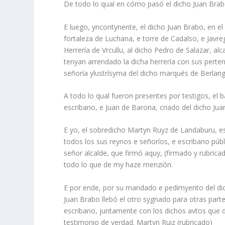
De todo lo qual en cómo pasó el dicho Juan Brab
E luego, yncontynente, el dicho Juan Brabo, en el
fortaleza de Luchana, e torre de Cadalso, e Javre
Herrería de Vrcullu, al dicho Pedro de Salazar, al
tenyan arrendado la dicha herrería con sus perte
señoría ylustrísyma del dicho marqués de Berlang
A todo lo qual fueron presentes por testigos, el b
escribano, e Juan de Barona, criado del dicho Jua
E yo, el sobredicho Martyn Ruyz de Landaburu, es
todos los sus reynos e señoríos, e escribano púb
señor alcalde, que firmó aquy, (firmado y rubrica
todo lo que de my haze menzión.
E por ende, por su mandado e pedimyento del dic
Juan Brabo llebó el otro sygnado para otras parte
escribano, juntamente con los dichos avtos que 
testimonio de verdad. Martyn Ruiz (rubricado)