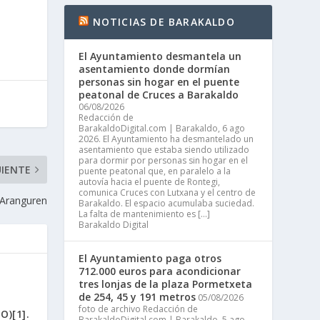
NOTICIAS DE BARAKALDO
El Ayuntamiento desmantela un
asentamiento donde dormían
personas sin hogar en el puente
peatonal de Cruces a Barakaldo
06/08/2026
Redacción de
BarakaldoDigital.com | Barakaldo, 6 ago
2026. El Ayuntamiento ha desmantelado un
asentamiento que estaba siendo utilizado
para dormir por personas sin hogar en el
UIENTE
puente peatonal que, en paralelo a la
autovía hacia el puente de Rontegi,
comunica Cruces con Lutxana y el centro de
 Aranguren
Barakaldo. El espacio acumulaba suciedad.
La falta de mantenimiento es […]
Barakaldo Digital
El Ayuntamiento paga otros
712.000 euros para acondicionar
tres lonjas de la plaza Pormetxeta
de 254, 45 y 191 metros
05/08/2026
foto de archivo Redacción de
)[1].
BarakaldoDigital.com | Barakaldo, 5 ago