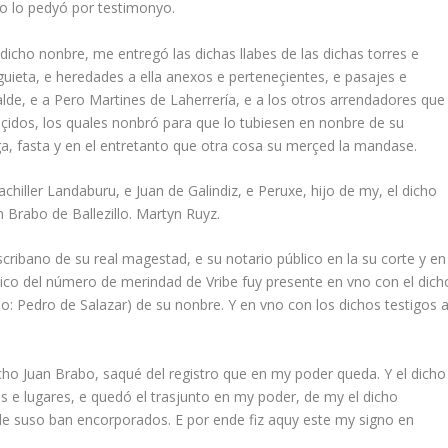
o lo pedyó por testimonyo.
 dicho nonbre, me entregó las dichas llabes de las dichas torres e
guieta, e heredades a ella anexos e perteneçientes, e pasajes e
calde, e a Pero Martines de Laherrería, e a los otros arrendadores que
nçidos, los quales nonbró para que lo tubiesen en nonbre de su
a, fasta y en el entretanto que otra cosa su merçed la mandase.
achiller Landaburu, e Juan de Galindiz, e Peruxe, hijo de my, el dicho
n Brabo de Ballezillo. Martyn Ruyz.
cribano de su real magestad, e su notario público en la su corte y en
lico del número de merindad de Vribe fuy presente en vno con el dich
do: Pedro de Salazar) de su nonbre. Y en vno con los dichos testigos 
ho Juan Brabo, saqué del registro que en my poder queda. Y el dicho
s e lugares, e quedó el trasjunto en my poder, de my el dicho
de suso ban encorporados. E por ende fiz aquy este my signo en