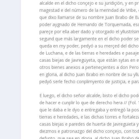
alcalde en el dicho conçejo e su juridiçión, y en
magestad e del número de la merindad de Vribe, e
que dixo llamarse de su nombre Juan Brabo de Ball
poder aygnado de Hernando de Torquemada, escrib
pareçe por ella aber dado y otorgado el yllustrí
segund que más largamente en el dicho poder se c
queda en my poder, pedyó a su merçed del dicho s
de Luchana, e de las tierras e heredades e pasajes
casas biejas de Javreguyeta, que están sytas en el
otros bienes anexos a perteneçientes a don Pero 
en gloria, al dicho Juan Brabo en nonbre de su yl
pedyó serle fecho conplimyento de justiçia, e par
E luego, el dicho señor alcalde, bisto el dicho p
de hacer e cunplir lo que de derecho hera // (Fol.
que le daba e le dyo e entregaba y entregó la pos
tierras e heredades, e las dichas torres e fortal
casas biejas e paredes de huerta de Javreguieta y 
diezmos e patronazgo del dicho conçejo, con to
defunto, que sea en gloria, al dicho Juan Brabo d