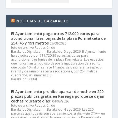
NOTICIAS DE BARAKALDO
El Ayuntamiento paga otros 712.000 euros para
acondicionar tres lonjas de la plaza Pormetxeta de
254, 45 y 191 metros
05/08/2026
foto de archivo Redacción de
BarakaldoDigital.com | Barakaldo, 5 ago 2026. El Ayuntamiento
ha adjudicado por 711.720,39 euros las obras para
acondicionar tres lonjas de la plaza Pormetxeta. Los espacios,
que nunca han tenido uso desde la inauguración del recinto,
que costó 10 millones hace 14 años, se destinarán a espacio
infantil y de reuniones para asociaciones, con 254 metros
cuadrados; un almacén […]
Barakaldo Digital
El Ayuntamiento prohíbe aparcar de noche en 220
plazas públicas gratis en Kareaga porque se dejan
coches "durante días"
04/08/2026
foto de archivo Redacción de
BarakaldoDigital.com | Barakaldo, 4 ago 2026. Las 220
parcelas que todavía son aparcamientos gratis —sin OTA— en
dos espacios públicos en la zona industrial de Kareaga sólo