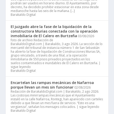
podrán ser usados en horario diurno. El Ayuntamiento, por
decreto, ha decidido prohibir estacionar en esta zona desde
medianoche hasta las seis de la mañana. […]
Barakaldo Digital
El juzgado abre la fase de la liquidación de la
constructora Murias conectada con la operación
inmobiliaria de El Calero en Burtzeña
03/08/2026
foto de archivo Redacción de
BarakaldoDigital.com | Barakaldo, 3 ago 2026. La sección de lo
mercantil del tribunal de instancia número 1 de San Sebastián
ha abierto la fase de liquidación de Construcciones Murias SA,
grupo vinculado, a través de una filial, a la operación
inmobiliaria de 550 pisos privados proyectados en los
suelos contaminados e inundables de El Calero en Burtzeña. |
sigue leyendo
Barakaldo Digital
Encartelan las rampas mecánicas de Nafarroa
porque llevan un mes sin funcionar
02/08/2026
Redacción de BarakaldoDigital.com | Barakaldo, 2 ago 2026.
Las costosas minirrampas mecánicas que el Ayuntamiento
instaló en la calle Nafarroa, Rontegi, han aparecido con carteles
debido a que llevan un mes fuera de servicio. “Esto es una
vergüenza”, señalan los mensajes colocados. | sigue leyendo
Barakaldo Digital