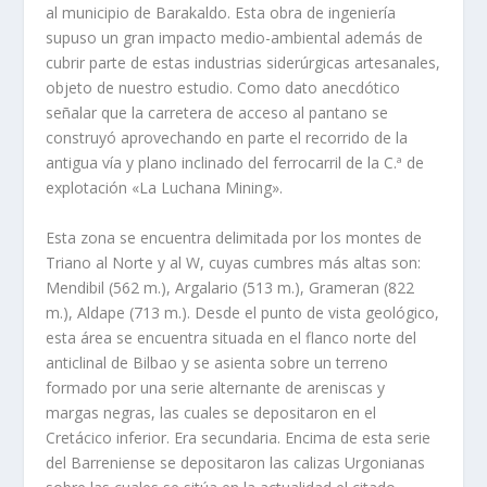
al municipio de Barakaldo. Esta obra de ingeniería
supuso un gran impacto medio-ambiental además de
cubrir parte de estas industrias siderúrgicas artesanales,
objeto de nuestro estudio. Como dato anecdótico
señalar que la carretera de acceso al pantano se
construyó aprovechando en parte el recorrido de la
antigua vía y plano inclinado del ferrocarril de la C.ª de
explotación «La Luchana Mining».
Esta zona se encuentra delimitada por los montes de
Triano al Norte y al W, cuyas cumbres más altas son:
Mendibil (562 m.), Argalario (513 m.), Grameran (822
m.), Aldape (713 m.). Desde el punto de vista geológico,
esta área se encuentra situada en el flanco norte del
anticlinal de Bilbao y se asienta sobre un terreno
formado por una serie alternante de areniscas y
margas negras, las cuales se depositaron en el
Cretácico inferior. Era secundaria. Encima de esta serie
del Barreniense se depositaron las calizas Urgonianas