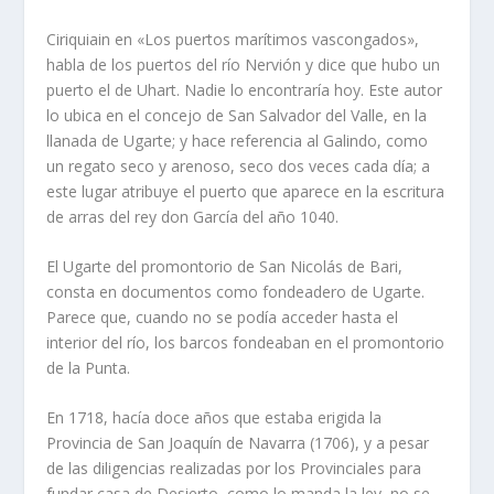
Ciriquiain en «Los puertos marí­timos vasconga­dos»,
habla de los puertos del rí­o Nervión y dice que hubo un
puerto el de Uhart. Nadie lo encontrarí­a hoy. Este autor
lo ubica en el concejo de San Salva­dor del Valle, en la
llanada de Ugarte; y hace refe­rencia al Galindo, como
un regato seco y arenoso, seco dos veces cada dí­a; a
este lugar atribuye el puerto que aparece en la escritura
de arras del rey don Garcí­a del año 1040.
El Ugarte del promontorio de San Nicolás de Bari,
consta en documentos como fondeadero de Ugarte.
Parece que, cuando no se podí­a acceder hasta el
interior del rí­o, los barcos fondeaban en el promon­torio
de la Punta.
En 1718, hací­a doce años que estaba erigida la
Provincia de San Joaquí­n de Navarra (1706), y a pesar
de las diligencias realizadas por los Provincia­les para
fundar casa de Desierto, como lo manda la ley, no se