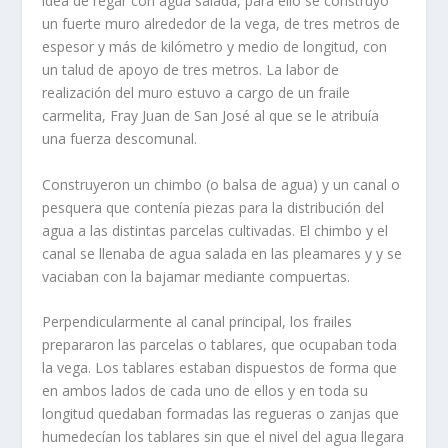
idea de regar con agua salada, para ello se construyó
un fuerte muro alrededor de la vega, de tres metros de
espesor y más de kilómetro y medio de longitud, con
un talud de apoyo de tres metros. La labor de
realización del muro estuvo a cargo de un fraile
carmelita, Fray Juan de San José al que se le atribuí­a
una fuerza descomunal.
Construyeron un chimbo (o balsa de agua) y un canal o
pesquera que contení­a piezas para la distri­bución del
agua a las distintas parcelas cultivadas. El chimbo y el
canal se llenaba de agua salada en las pleamares y y se
vaciaban con la bajamar mediante compuertas.
Perpendicularmente al canal principal, los frailes
prepararon las parcelas o tablares, que ocupaban toda
la vega. Los tablares estaban dispuestos de forma que
en ambos lados de cada uno de ellos y en toda su
longitud quedaban formadas las regueras o zanjas que
humedecí­an los tablares sin que el nivel del agua llegara