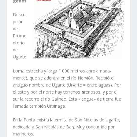
genes
Descri
pción
del
Promo
ntorio
de
Ugarte:
Loma estrecha y larga (1000 metros aproximada­
mente), que se adentra en el rí­o Nervión. Recibió el
antiguo nombre de Ugarte (Ur-arte = entre aguas). Por
el este y por el norte hay terrenos
a
renosos, y por el
sur la recorre el rí­o Galindo. Esta «lengua» de tierra fue
llamada también Urbinaga.
En la Punta existí­a la ermita de San Nicolás de Ugarte,
dedicada a San Nicolás de Bar¡. Muy con­currida por
marineros.