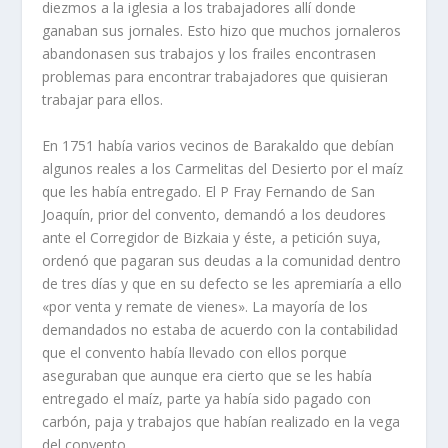
diezmos a la iglesia a los trabajadores allí­ donde
ganaban sus jornales. Esto hizo que muchos jorna­leros
abandonasen sus trabajos y los frailes encon­trasen
problemas para encontrar trabajadores que quisieran
trabajar para ellos.
En 1751 habí­a varios vecinos de Barakaldo que debí­an
algunos reales a los Carmelitas del Desierto por el maí­z
que les habí­a entregado. El P Fray Fer­nando de San
Joaquí­n, prior del convento, deman­dó a los deudores
ante el Corregidor de Bizkaia y éste, a petición suya,
ordenó que pagaran sus deu­das a la comunidad dentro
de tres dí­as y que en su defecto se les apremiarí­a a ello
«por venta y remate de vienes». La mayorí­a de los
demandados no es­taba de acuerdo con la contabilidad
que el conven­to habí­a llevado con ellos porque
aseguraban que aunque era cierto que se les habí­a
entregado el maí­z, parte ya habí­a sido pagado con
carbón, paja y trabajos que habí­an realizado en la vega
del con­vento.