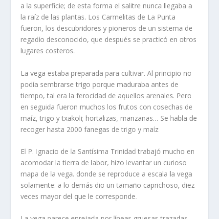
a la superficie; de esta forma el salitre nunca llegaba a
la raí­z de las plantas. Los Carmelitas de La Punta
fueron, los descubridores y pioneros de un sistema de
regadí­o desconocido, que después se practicó en otros
lugares costeros.
La vega estaba preparada para cultivar. Al princi­pio no
podí­a sembrarse trigo porque maduraba antes de
tiempo, tal era la ferocidad de aquellos arenales. Pero
en seguida fueron muchos los frutos con cosechas de
maí­z, trigo y txakoli; hortalizas, manzanas… Se habla de
recoger hasta 2000 fane­gas de trigo y maí­z
El P. Ignacio de la Santí­sima Trinidad trabajó mu­cho en
acomodar la tierra de labor, hizo levantar un curioso
mapa de la vega. donde se reproduce a es­cala la vega
solamente: a lo demás dio un tamaño ca­prichoso, diez
veces mayor del que le corresponde.
La vega parece enrejada por lí­neas gruesas traza­das