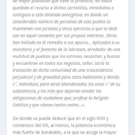
de mayor población que tiene la provincia, les habí­a
quedado el recurso a dichos carmelitas, inmediatos o
contiguos a esta dilatada an­teiglesia, en donde un
considerable número de personas de este pueblo se
mantienen
con jornales y otros ejercicios a que se dedi­
can en aquel convento por sus propios inte­reses. Otros
han hallado en él remedio a sus apuros… Aplicados a su
ministerio y al fo­mento de la labranza, alrededor de una
mul­titud de pueblos que los estiman, necesitan: y buscan
y encuentran
en todos sus nego­cios, señor, serí­a la
traslación de dicha co­munidad de una trascendencia
perjudicial y de gravedad para estos habitantes y demás
«˜, individuos, para verse abandonados los unos «˜ de su
subsistencia, y los más que dejarí­an olvidar las
obligaciones de ciudadano que, profesa la Religión
Católica y que obvian tantos males…».
De donde se puede deducir que en el siglo XVIII y
comienzos del XIX, al menos, la potencia eco­nómica
más fuerte de Barakaldo, a la que se acoge la mayor