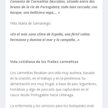
Convento de Carmelitas Descalzos, situado entre dos
brazos de la rí­a de Portugalete; todo bien cercado; con
bosque; una bellí­sima vega;… «
Félix Marí­a de Samaniego:
«En el más sano clima de España, una fértil colina
hermosea y domina el mar y la campa­ña…»
Vida cotidiana de los frailes carmelitas
Los carmelitas llevaban una vida muy austera, basada
en la oración, en el trabajo y en la peniten­cia. Su
alimentación era muy frugal, a base de pan, legumbres,
hortalizas y algo de pescado que cap­turaban en el
cauce desde Portugalete hacia Urbí­­naga.
La enfermerí­a y los servicios para los huéspedes eran