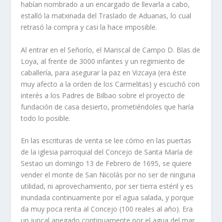
habí­an nombrado a un encargado de llevarla a cabo,
estalló la matxinada del Traslado de Aduanas, lo cual
retrasó la compra y casi la hace imposible.
Al entrar en el Señorí­o, el Mariscal de Campo D. Blas de
Loya, al frente de 3000 infantes y un regi­miento de
caballerí­a, para asegurar la paz en Vizca­ya (era éste
muy afecto a la orden de los Carmelitas) y escuchó con
interés a los Padres de Bilbao sobre el proyecto de
fundación de casa desierto, prome­tiéndoles que harí­a
todo lo posible.
En las escrituras de venta se lee cómo en las puertas
de la iglesia parroquial del Concejo de San­ta Marí­a de
Sestao un domingo 13 de Febrero de 1695, se quiere
vender el monte de San Nicolás por no ser de ninguna
utilidad, ni aprovechamiento, por ser tierra estéril y es
inundada continuamente por el agua salada, y porque
da muy poca renta al Conce­jo (100 reales al año). Era
un juncal anegado conti­nuamente por el agua del mar.