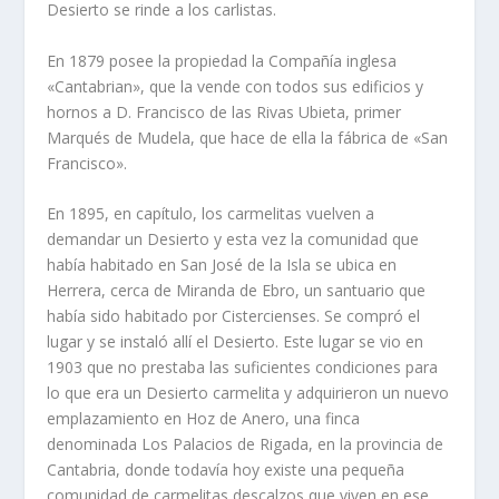
Desierto se rinde a los carlistas.
En 1879 posee la propiedad la Compañí­a inglesa
«Cantabrian», que la vende con todos sus edificios y
hornos a D. Francisco de las Rivas Ubieta, primer
Marqués de Mudela, que hace de ella la fábrica de «San
Francisco».
En 1895, en capí­tulo, los carmelitas vuelven a
demandar un Desierto y esta vez la comunidad que
habí­a habitado en San José de la Isla se ubica en
Herrera, cerca de Miranda de Ebro, un santuario que
habí­a sido habitado por Cistercienses. Se compró el
lugar y se instaló allí­ el Desierto. Este lugar se vio en
1903 que no prestaba las suficientes condiciones para
lo que era un Desierto carmelita y adquirieron un nuevo
emplazamiento en Hoz de Anero, una finca
denominada Los Palacios de Rigada, en la provincia de
Cantabria, donde todaví­a hoy existe una peque­ña
comunidad de carmelitas descalzos que viven en ese