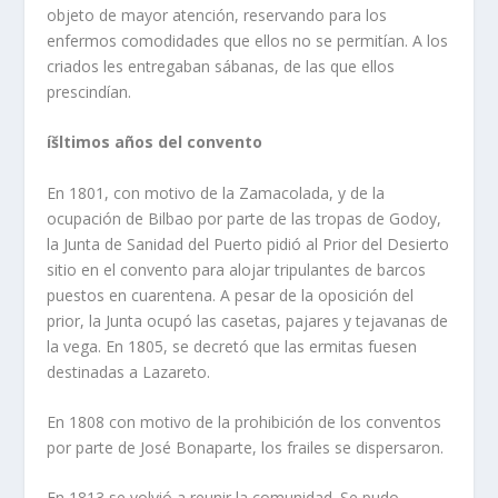
objeto de mayor atención, reservando para los
enfermos comodidades que ellos no se permití­an. A los
criados les entregaban sábanas, de las que ellos
prescindí­an.
íšltimos años del convento
En 1801, con motivo de la Zamacolada, y de la
ocupación de Bilbao por parte de las tropas de Godoy,
la Junta de Sanidad del Puerto pidió al Prior del Desierto
sitio en el convento para alojar tripulan­tes de barcos
puestos en cuarentena. A pesar de la oposición del
prior, la Junta ocupó las casetas, paja­res y tejavanas de
la vega. En 1805, se decretó que las ermitas fuesen
destinadas a Lazareto.
En 1808 con motivo de la prohibición de los con­ventos
por parte de José Bonaparte, los frailes se dispersaron.
En 1813 se volvió a reunir la comunidad. Se pudo