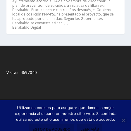
Ayuntamiento acordó el 24 de noviembre de 2022 crear un
plan de prevención de suicidios, a iniciativa de Elkarrekin
Barakaldo. Prácticamente cuatro años después, el Gobierno
local de coalición PNV-PSE ha presentado el proyecto, que se
ha aprobado por unanimidad. Según los Gobernantes,
Barakaldo se convierte así "en […]
Barakaldo Digital
Visitas:
4697040
© 2018,
&
Francisco Javier Fernández Chento
Mitxel
Utilizamos cookies para asegurar que damos la mejor
|
Olabuénaga
Zona privada
experiencia al usuario en nuestro sitio web. Si continúa
utilizando este sitio asumiremos que está de acuerdo.
Esta web es una iniciativa privada de sus autores y no está relacionada con
institución pública o privada alguna.
ESTOY DE ACUERDO
LEER MÁS