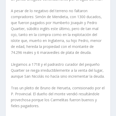
A pesar de lo negativo del terreno no faltaron
compradores: Simón de Mendieta, con 1300 duca­dos,
que fueron pagados por Humberto Joaquí­n y Pedro
Quartier, súbdito inglés este último, pero de tan mal
ojo, tanto en la compra como en la explota­ción del
islote que, muerto en Inglaterra, su hijo Pedro, menor
de edad, hereda la propiedad con el montante de
74.296 reales y 6 maravedí­es de plata de deuda.
Llegamos a 1718 y el padrastro curador del pequeño
Quartier se niega irreductiblemente a la venta del lugar,
aunque San Nicolás no hací­a sino incrementar la deuda.
Tras un pleito de Bruno de Herueta, comisionado por el
P. Provincial. El dueño del monte vendió resul­tándole
provechosa porque los Carmelitas fueron buenos y
fieles pagadores.